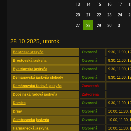
13
14
15
16
17
1
20
21
22
23
24
2
27
28
29
30
31
28.10.2025, utorok
Belianska jaskyňa
Otvorená
9:30, 11:00, 1
Brestovská jaskyňa
Otvorená
9:30, 11:00, 1
Bystrianska jaskyňa
Otvorená
9:30, 11:00, 1
Demänovská jaskyňa slobody
Otvorená
9:30, 11:00, 1
Demänovská ľadová jaskyňa
Zatvorená
Dobšinská ľadová jaskyňa
Zatvorená
Domica
Otvorená
9:30, 11:00, 1
Driny
Otvorená
10:00, 11:30, 
.
Gombasecká jaskyňa
Otvorená
10:00, 11:30,
Harmanecká jaskyňa
Otvorená
10:00, 11:30, 