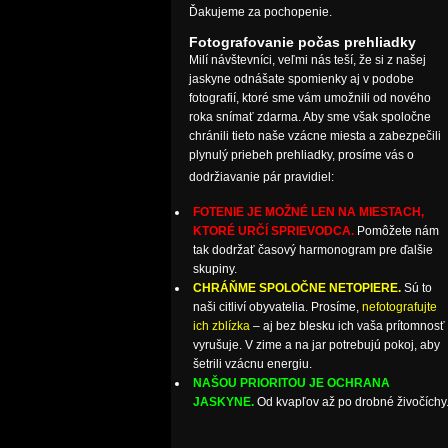
Ďakujeme za pochopenie.
Fotografovanie počas prehliadky
Milí návštevníci, veľmi nás teší, že si z našej
jaskyne odnášate spomienky aj v podobe
fotografií, ktoré sme vám umožnili od nového
roka snímať zdarma. Aby sme však spoločne
chránili tieto naše vzácne miesta a zabezpečili
plynulý priebeh prehliadky, prosíme vás o
dodržiavanie pár pravidiel:
FOTENIE JE MOŽNÉ LEN NA MIESTACH,
KTORÉ URČÍ SPRIEVODCA.
Pomôžete nám
tak dodržať časový harmonogram pre ďalšie
skupiny.
CHRÁŇME SPOLOČNE NETOPIERE.
Sú to
naši citliví obyvatelia. Prosíme,
nefotografujte
ich zblízka
– aj bez blesku ich vaša prítomnosť
vyrušuje. V zime a na jar potrebujú pokoj, aby
šetrili vzácnu energiu.
NAŠOU PRIORITOU JE OCHRANA
JASKYNE.
Od kvapľov až po drobné živočíchy