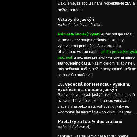
Ďakujeme, že spolu s nami rešpektujete živú aj
neživú prírodu!
Vstupy do jaskýň
Vážené učiteľky a učitelia!
Plánujete školský výlet?
Aj keď vstupy zatiaľ
vopred nerezervujeme, školské skupiny
vybavujeme priebežne. Ak sa kapacita
oficiálneho vstupu naplní,
podľa prevádzkových
možností
umožníme pre školy
vstupy aj mimo
stanoveného času
. Naším cieľom je, aby ste u
nás nečakali dlhšie, než je nevyhnutné. Tešíme
sa na vašu návštevu!
16. vedecká konferencia - Výskum,
využívanie a ochrana jaskýň
Správa slovenských jaskýň uskutoční na jeseň
už svoju 16. vedeckú konferenciu venovanú
viacerým aspektom starostlivosti o jaskyne.
Podrobnejšie informácie - po kliknutí na Viac....
Poplatky za foto/video zrušené
Vážení návštevníci,
ceníme si váš záujem o naše sprístupnené