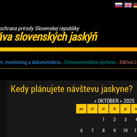
ochrana prírody Slovenskej republiky
áva slovenských jaskýň
m, monitoring a dokumentácia
Environmentálna výchova
Edičná č
Kedy plánujete návštevu jaskyne?
«
OKTÓBER
»
2025
po
ut
st
št
pi
s
1
2
3
6
7
8
9
10
1
.