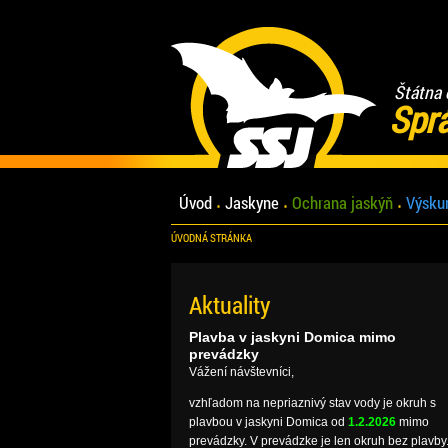
Štátna 
Spr
Úvod
Jaskyne
Ochrana jaskýň
Výsku
ÚVODNÁ STRÁNKA
Aktuality
Plavba v jaskyni Domica mimo
prevádzky
Vážení návštevníci,
vzhľadom na nepriaznivý stav vody je okruh s
plavbou v jaskyni Domica od
1.2.2026
mimo
prevádzky. V prevádzke je len okruh bez plavby