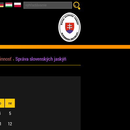
innosť
Správa slovenských jaskýň
o
ne
4
5
1
12