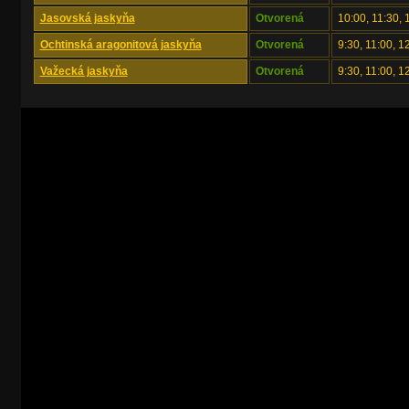
Jasovská jaskyňa
Otvorená
10:00, 11:30, 
Ochtinská aragonitová jaskyňa
Otvorená
9:30, 11:00, 1
Važecká jaskyňa
Otvorená
9:30, 11:00, 1