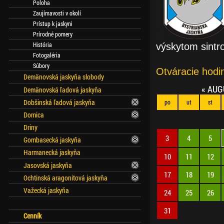
Poloha
Zaujímavosti v okolí
Prístup k jaskyni
Prírodné pomery
História
výskytom sintro
Fotogaléria
Súbory
Otváracie hodi
Demänovská jaskyňa slobody
«
AUG
Demänovská ľadová jaskyňa
Dobšinská ľadová jaskyňa
po
ut
st
Domica
Driny
3
4
5
Gombasecká jaskyňa
Harmanecká jaskyňa
10
11
12
Jasovská jaskyňa
17
18
19
Ochtinská aragonitová jaskyňa
Važecká jaskyňa
24
25
26
31
Cenník