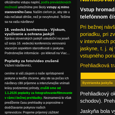
oficiálneho vstupu naplní,
podľa prevádzkových
možností
umožníme pre školy
vstupy aj mimo
Vstup hromadn
stanoveného času
. Naším cieľom je, aby ste u
telefónnom čí
nás nečakali dlhšie, než je nevyhnutné. Tešíme
sa na vašu návštevu!
Pri bežnej náv
16. vedecká konferencia - Výskum,
poriadku, pri z
využívanie a ochrana jaskýň
Správa slovenských jaskýň uskutoční na jeseň
v intervaloch 
už svoju 16. vedeckú konferenciu venovanú
jaskyne, t. j. 
viacerým aspektom starostlivosti o jaskyne.
Podrobnejšie informácie - po kliknutí na Viac....
vstupného pori
Poplatky za foto/video zrušené
Prehliadková t
Vážení návštevníci,
ceníme si váš záujem o naše sprístupnené
jaskyne a keďže chceme, aby ste sa počas ich
Bystrianska jaskyňa
návštevy cítili príjemne a intenzívnejšie vnímali
krásy podzemnej prírody,
zrušili sme od
Prehliadkový o
1.1.2026 poplatky za fotografovanie/filmovanie
v rámci bežnej prehliadky
. Neznamená to však
schodov). Prehl
predĺženie času prehliadky a poprosíme o
dodržiavanie pokynov našich
Jaskyňa bola v
sprievodcov. Prajeme príjemný zážitok!