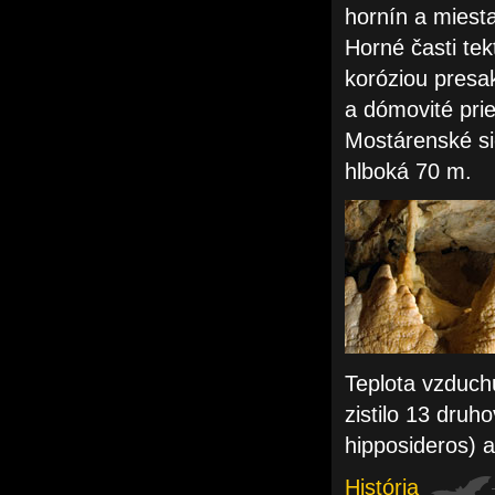
hornín a miest
Horné časti te
koróziou presak
a dómovité pri
Mostárenské si
hlboká 70 m.
Teplota vzduchu
zistilo 13 druh
hipposideros) a
História