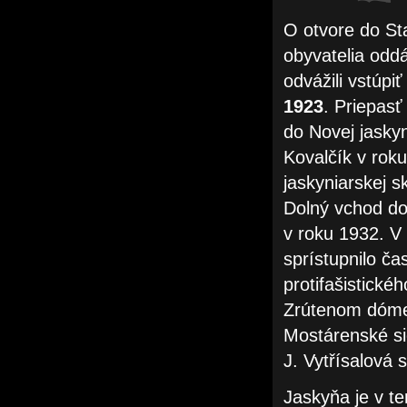
O otvore do Sta
obyvatelia odd
odvážili vstúpi
1923
. Priepasť
do Novej jaskyn
Kovalčík v roku
jaskyniarskej s
Dolný vchod do 
v roku 1932. V
sprístupnilo ča
protifašistické
Zrútenom dóme. 
Mostárenské sie
J. Vytřísalová 
Jaskyňa je v t