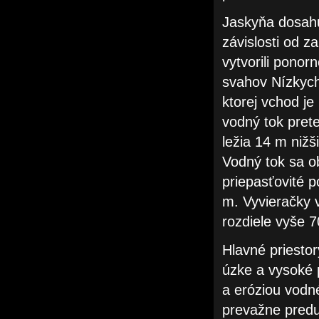
Jaskyňa dosahu
závislosti od z
vytvorili ponor
svahov Nízkych 
ktorej vchod j
vodný tok pret
ležia 14 m niž
Vodný tok sa o
priepasťovité 
m. Vyvieračky 
rozdiele vyše 
Hlavné priesto
úzke a vysoké 
a eróziou vodn
prevažne pred