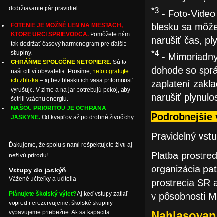
dodržiavanie pár pravidiel:
*3
- Foto-Video 
blesku sa môže
FOTENIE JE MOŽNÉ LEN NA MIESTACH,
KTORÉ URČÍ SPRIEVODCA.
Pomôžete nám
narušiť čas, pl
tak dodržať časový harmonogram pre ďalšie
*4
skupiny.
- Mimoriadny
CHRÁŇME SPOLOČNE NETOPIERE.
Sú to
dohode so sprá
naši citliví obyvatelia. Prosíme,
nefotografujte
ich zblízka
– aj bez blesku ich vaša prítomnosť
zaplatení zákl
vyrušuje. V zime a na jar potrebujú pokoj, aby
narušiť plynulo
šetrili vzácnu energiu.
NAŠOU PRIORITOU JE OCHRANA
Podrobnejšie v
JASKYNE.
Od kvapľov až po drobné živočíchy.
Pravidelný vst
Ďakujeme, že spolu s nami rešpektujete živú aj
Platba prostre
neživú prírodu!
organizácia pat
Vstupy do jaskýň
Vážené učiteľky a učitelia!
prostredia SR 
Plánujete školský výlet?
Aj keď vstupy zatiaľ
v pôsobnosti M
vopred nerezervujeme, školské skupiny
vybavujeme priebežne. Ak sa kapacita
Nahlasovan