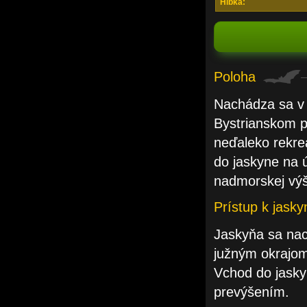
Hĺbka:
Poloha
Nachádza sa v 
Bystrianskom p
neďaleko rekre
do jaskyne na 
nadmorskej vý
Prístup k jasky
Jaskyňa sa nac
južným okrajo
Vchod do jasky
prevýšením.