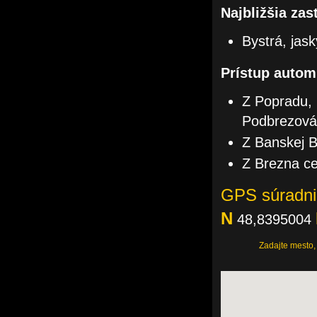
Najbližšia zas
Bystrá, jas
Prístup autom
Z Popradu, 
Podbrezová 
Z Banskej B
Z Brezna ce
GPS súradni
N
48,8395004
Zadajte mesto,