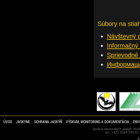
Súbory na stia
Návštevný 
Informačný 
Sprievodné 
Информаци
ÚVOD
JASKYNE
OCHRANA JASKÝŇ
VÝSKUM, MONITORING A DOKUMENTÁCIA
ENV
Správa slovenských jaskýň, Hodž
tel.: +421 (0)44 553 61
Z