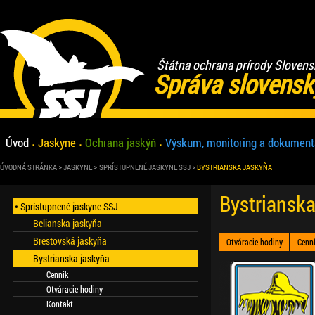
Štátna ochrana prírody Slovens
Správa slovensk
Úvod
Jaskyne
Ochrana jaskýň
Výskum, monitoring a dokument
ÚVODNÁ STRÁNKA
JASKYNE
SPRÍSTUPNENÉ JASKYNE SSJ
BYSTRIANSKA JASKYŇA
Bystrianska
Sprístupnené jaskyne SSJ
Belianska jaskyňa
Brestovská jaskyňa
Otváracie hodiny
Cenn
Bystrianska jaskyňa
Cenník
Otváracie hodiny
Kontakt