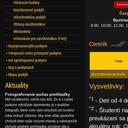
Otváracie hodiny
Zatvore
Návštevnosť jaskýň
Čas
Infraštruktúra jaskýň
Bystria
Ohlasy návštevníkov
9:00, 10:00, 11:00, 
Minianketa
Informácie pre návštevníkov (FAQ)
Cenník
Najvýznamnejšie jaskyne
Verejnosti voľne prístupné jaskyne
Iné sprístupnené jaskyne
Trasa
Naj o jaskyniach
Mapa jaskýň
Bystrianska jaskyňa
Aktuality
Vysvetlivky:
Fotografovanie počas prehliadky
*1
Milí návštevníci, veľmi nás teší, že si z našej
- Deti od 4 d
jaskyne odnášate spomienky aj v podobe
*2
- Študenti ri
fotografií, ktoré sme vám umožnili od nového
roka snímať zdarma. Aby sme však spoločne
preukázaní sa 
chránili tieto naše vzácne miesta a zabezpečili
aktuálny rok; 
plynulý priebeh prehliadky, prosíme vás o