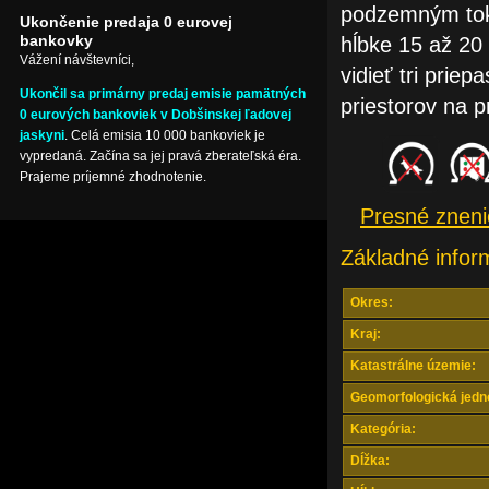
podzemným toko
Ukončenie predaja 0 eurovej
bankovky
hĺbke 15 až 20
Vážení návštevníci,
vidieť tri prie
Ukončil sa primárny predaj emisie pamätných
priestorov na 
0 eurových bankoviek v Dobšinskej ľadovej
jaskyni
. Celá emisia 10 000 bankoviek je
vypredaná. Začína sa jej pravá zberateľská éra.
Prajeme príjemné zhodnotenie.
Presné zneni
Základné infor
Okres:
Kraj:
Katastrálne územie:
Geomorfologická jedn
Kategória:
Dĺžka: