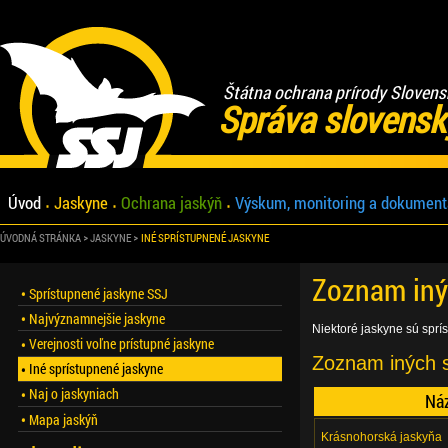
Štátna ochrana prírody Slovens
Správa slovensk
Úvod
Jaskyne
Ochrana jaskýň
Výskum, monitoring a dokument
ÚVODNÁ STRÁNKA
JASKYNE
INÉ SPRÍSTUPNENÉ JASKYNE
Zoznam iný
Sprístupnené jaskyne SSJ
Najvýznamnejšie jaskyne
Niektoré jaskyne sú sprí
Verejnosti voľne prístupné jaskyne
Zoznam iných s
Iné sprístupnené jaskyne
Naj o jaskyniach
Ná
Mapa jaskýň
Krásnohorská jaskyňa