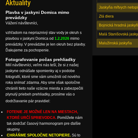
Aktuality
Jaskyňa mŕtvych netop
Plavba v jaskyni Domica mimo
Zlá diera
prevádzky
Vážení návštevníci,
Bojnická hradná jasky
vzhľadom na nepriaznivý stav vody je okruh s
Malá Stanišovská jask
plavbou v jaskyni Domica od
1.2.2026
mimo
Malužinská jaskyňa
prevádzky. V prevádzke je len okruh bez plavby.
Ďakujeme za pochopenie.
Fotografovanie počas prehliadky
Milí návštevníci, veľmi nás teší, že si z našej
jaskyne odnášate spomienky aj v podobe
fotografií, ktoré sme vám umožnili od nového
roka snímať zdarma. Aby sme však spoločne
chránili tieto naše vzácne miesta a zabezpečili
plynulý priebeh prehliadky, prosíme vás o
dodržiavanie pár pravidiel:
FOTENIE JE MOŽNÉ LEN NA MIESTACH,
KTORÉ URČÍ SPRIEVODCA.
Pomôžete nám
tak dodržať časový harmonogram pre ďalšie
skupiny.
CHRÁŇME SPOLOČNE NETOPIERE.
Sú to