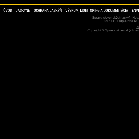
ÚVOD
JASKYNE
OCHRANA JASKÝŇ
VÝSKUM, MONITORING A DOKUMENTÁCIA
ENV
Správa slovenských jaskýň, Hodž
tel.: +421 (0)44 553 61
Z
Copyright ©
Správa slovenských jas