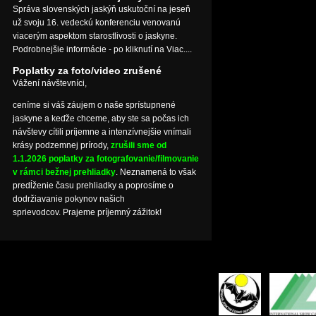
Správa slovenských jaskýň uskutoční na jeseň
už svoju 16. vedeckú konferenciu venovanú
viacerým aspektom starostlivosti o jaskyne.
Podrobnejšie informácie - po kliknutí na Viac....
Poplatky za foto/video zrušené
Vážení návštevníci,
ceníme si váš záujem o naše sprístupnené
jaskyne a keďže chceme, aby ste sa počas ich
návštevy cítili príjemne a intenzívnejšie vnímali
krásy podzemnej prírody,
zrušili sme od
1.1.2026 poplatky za fotografovanie/filmovanie
v rámci bežnej prehliadky
. Neznamená to však
predĺženie času prehliadky a poprosíme o
dodržiavanie pokynov našich
sprievodcov. Prajeme príjemný zážitok!