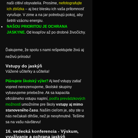
naši citliví obyvatelia. Prosíme,
nefotografujte
ich zblízka
– aj bez blesku ich vaša prítomnosť
vyrušuje. V zime a na jar potrebujú pokoj, aby
šetrili vzácnu energiu.
NAŠOU PRIORITOU JE OCHRANA
JASKYNE.
Od kvapľov až po drobné živočíchy.
Ďakujeme, že spolu s nami rešpektujete živú aj
neživú prírodu!
Vstupy do jaskýň
Vážené učiteľky a učitelia!
Plánujete školský výlet?
Aj keď vstupy zatiaľ
vopred nerezervujeme, školské skupiny
vybavujeme priebežne. Ak sa kapacita
oficiálneho vstupu naplní,
podľa prevádzkových
možností
umožníme pre školy
vstupy aj mimo
stanoveného času
. Naším cieľom je, aby ste u
nás nečakali dlhšie, než je nevyhnutné. Tešíme
sa na vašu návštevu!
16. vedecká konferencia - Výskum,
využívanie a ochrana jaskýň