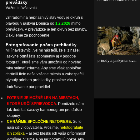
chránenú faunu a ďalšie
prevádzky
Vážení návštevníci,
vzhľadom na nepriaznivý stav vody je okruh s
plavbou v jaskyni Domica od
1.2.2026
mimo
prevádzky. V prevádzke je len okruh bez plavby.
Ďakujeme za pochopenie.
Fotografovanie počas prehliadky
Milí návštevníci, veľmi nás teší, že si z našej
jaskyne odnášate spomienky aj v podobe
prírody a jaskyniarstva.
fotografií, ktoré sme vám umožnili od nového
roka snímať zdarma. Aby sme však spoločne
chránili tieto naše vzácne miesta a zabezpečili
plynulý priebeh prehliadky, prosíme vás o
dodržiavanie pár pravidiel:
FOTENIE JE MOŽNÉ LEN NA MIESTACH,
KTORÉ URČÍ SPRIEVODCA.
Pomôžete nám
tak dodržať časový harmonogram pre ďalšie
skupiny.
CHRÁŇME SPOLOČNE NETOPIERE.
Sú to
naši citliví obyvatelia. Prosíme,
nefotografujte
ich zblízka
– aj bez blesku ich vaša prítomnosť
vyrušuje. V zime a na jar potrebujú pokoj, aby