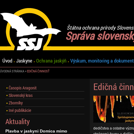
Štátna ochrana prírody Slovens
Správa slovensk
Úvod
Jaskyne
Ochrana jaskýň
Výskum, monitoring a dokument
ÚVODNÁ STRÁNKA
EDIČNÁ ČINNOSŤ
Edičná čin
Časopis Aragonit
Slovenský kras
Zborníky
Iné publikácie
Aktuality
dedičstva a ostatne výz
Plavba v jaskyni Domica mimo