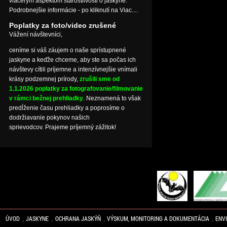
viacerým aspektom starostlivosti o jaskyne.
Podrobnejšie informácie - po kliknutí na Viac....
Poplatky za foto/video zrušené
Vážení návštevníci,
ceníme si váš záujem o naše sprístupnené
jaskyne a keďže chceme, aby ste sa počas ich
návštevy cítili príjemne a intenzívnejšie vnímali
krásy podzemnej prírody,
zrušili sme od
1.1.2026 poplatky za fotografovanie/filmovanie
v rámci bežnej prehliadky
. Neznamená to však
predĺženie času prehliadky a poprosíme o
dodržiavanie pokynov našich
sprievodcov. Prajeme príjemný zážitok!
ÚVOD
JASKYNE
OCHRANA JASKÝŇ
VÝSKUM, MONITORING A DOKUMENTÁCIA
ENV