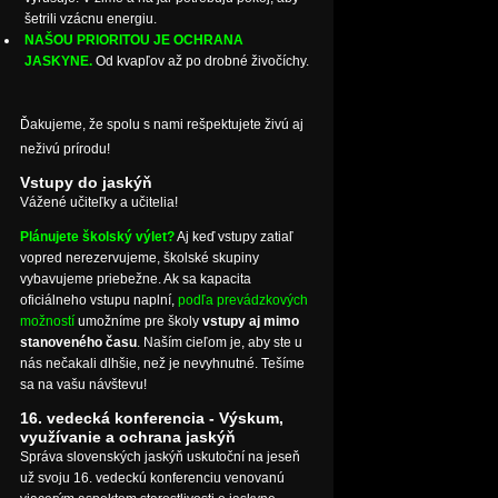
šetrili vzácnu energiu.
NAŠOU PRIORITOU JE OCHRANA
JASKYNE.
Od kvapľov až po drobné živočíchy.
Ďakujeme, že spolu s nami rešpektujete živú aj
neživú prírodu!
Vstupy do jaskýň
Vážené učiteľky a učitelia!
Plánujete školský výlet?
Aj keď vstupy zatiaľ
vopred nerezervujeme, školské skupiny
vybavujeme priebežne. Ak sa kapacita
oficiálneho vstupu naplní,
podľa prevádzkových
možností
umožníme pre školy
vstupy aj mimo
stanoveného času
. Naším cieľom je, aby ste u
nás nečakali dlhšie, než je nevyhnutné. Tešíme
sa na vašu návštevu!
16. vedecká konferencia - Výskum,
využívanie a ochrana jaskýň
Správa slovenských jaskýň uskutoční na jeseň
už svoju 16. vedeckú konferenciu venovanú