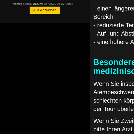
Name:
admin,
Datum:
05.08.2026 07:06:48
- einen länger
Alle Antworten
Bereich
- reduzierte Te
- Auf- und Abst
- eine höhere A
Besondere
medizinis
Wenn Sie insbe
Atembeschwerde
schlechten körp
der Tour überl
Wenn Sie Zweif
bitte Ihren Arz