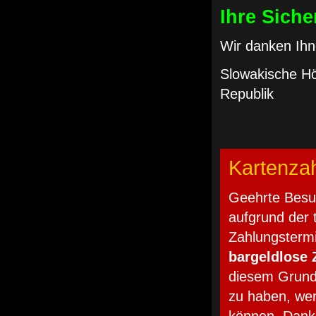
Ihre Siche
Wir danken Ihn
Slowakische Hö
Republik
Kartenza
Geehrte Besuc
aufgrund der 
Zahlungsterm
bargeldlose 
diesem Grund 
zu haben, wen
können. Danke