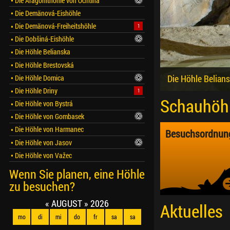
Die Aragonithöhle von Ochtiná
Die Demänová-Eishöhle
Die Demänová-Freiheitshöhle
1
Die Dobšiná-Eishöhle
Die Höhle Belianska
Die Höhle Brestovská
Die Höhle Belian
Die Höhle Bresto
Die Höhle Domica
Die Höhle Driny
1
Schauhöh
Die Höhle von Bystrá
Die Höhle von Gombasek
Die Höhle von Harmanec
Besuchsordnun
Die Höhle von Jasov
Die Höhle von Važec
Wenn Sie planen, eine Höhle
zu besuchen?
«
AUGUST
»
2026
Aktuelles
mo
di
mi
do
fr
sa
sa