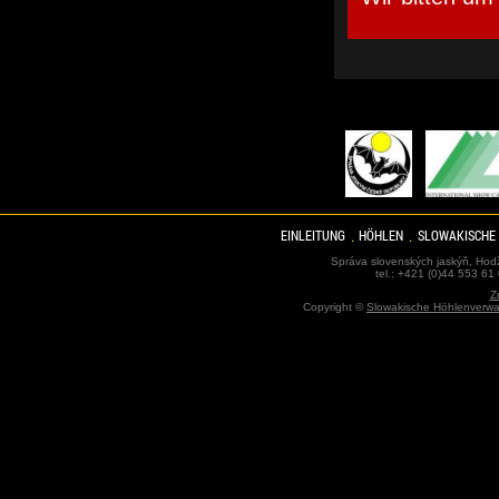
EINLEITUNG
HÖHLEN
SLOWAKISCHE
Správa slovenských jaskýň, Hodž
tel.: +421 (0)44 553 61
Z
Copyright ©
Slowakische Höhlenverwa