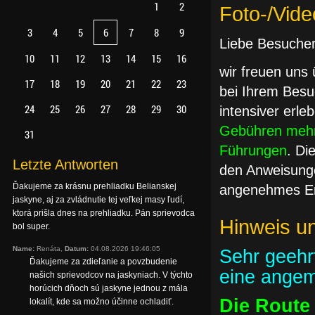
1
2
Foto-/Vid
3
4
5
6
7
8
9
Liebe Besucher
10
11
12
13
14
15
16
wir freuen uns
17
18
19
20
21
22
23
bei Ihrem Besu
24
25
26
27
28
29
30
intensiver erl
Gebühren mehr
31
Führungen
. Di
Letzte Antworten
den Anweisunge
Ďakujeme za krásnu prehliadku Belianskej
angenehmes Er
jaskyne, aj za zvládnutie tej veľkej masy ľudí,
ktorá prišla dnes na prehliadku. Pán sprievodca
Hinweis u
bol super.
Name:
Renáta,
Datum:
04.08.2026 19:46:05
Sehr geehr
Ďakujeme za zdieľanie a povzbudenie
eine angem
našich sprievodcov na jaskyniach. V týchto
horúcich dňoch sú jaskyne jednou z mála
Die Route 
lokalít, kde sa možno účinne ochladiť.