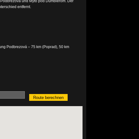
en Podbrezová und Mýto pod Ďumbierom. Der
erschied entfernt.
tung Podbrezová – 75 km (Poprad), 50 km