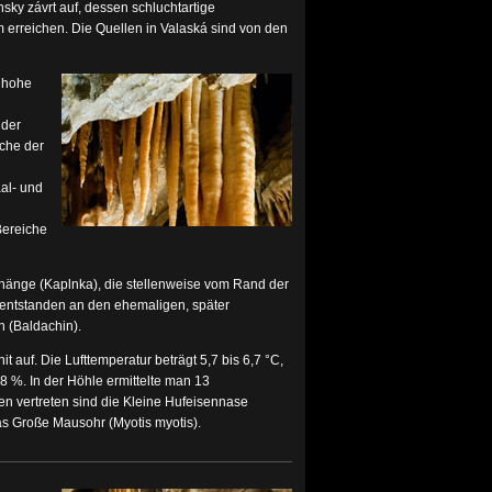
ky závrt auf, dessen schluchtartige
 erreichen. Die Quellen in Valaská sind von den
 hohe
 der
che der
al- und
Bereiche
rhänge (Kaplnka), die stellenweise vom Rand der
entstanden an den ehemaligen, später
(Baldachin).
it auf. Die Lufttemperatur beträgt 5,7 bis 6,7 °C,
 98 %. In der Höhle ermittelte man 13
n vertreten sind die Kleine Hufeisennase
s Große Mausohr (Myotis myotis).