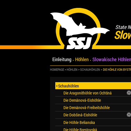
State N
Slo
Einleitung
Höhlen
Slowakische Höhlen
HOMEPAGE
HÖHLEN
SCHAUHÖHLEN
DIE HÖHLE VON BYST
Schauhöhlen
Die Aragonithöhle von Ochtiná
Die Demänová-Eishöhle
Die Demänová-Freiheitshöhle
Die Dobšiná-Eishöhle
Die Höhle Belianska
Die Höhle Brestovská