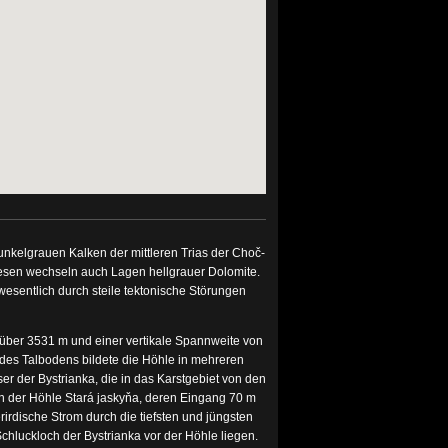
unkelgrauen Kalken der mittleren Trias der Choč-
iesen wechseln auch Lagen hellgrauer Dolomite.
esentlich durch steile tektonische Störungen
 über 3531 m und einer vertikale Spannweite von
 des Talbodens bildete die Höhle in mehreren
 der Bystrianka, die in das Karstgebiet von den
in der Höhle Stará jaskyňa, deren Eingang 70 m
erirdische Strom durch die tiefsten und jüngsten
Schluckloch der Bystrianka vor der Höhle liegen.