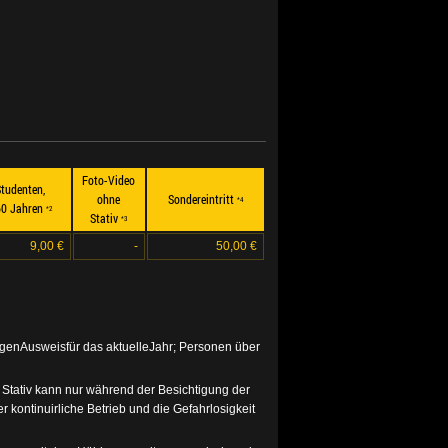
Foto-Video
tudenten,
ohne
Sondereintritt
*4
60 Jahren
*2
Stativ
*3
9,00 €
-
50,00 €
genAusweisfür das aktuelleJahr; Personen über
Stativ kann nur während der Besichtigung der
 kontinuirliche Betrieb und die Gefahrlosigkeit