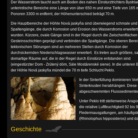
Der Wasserstrom taucht auch am Boden des nahen Einsturztrichters Bystrians
unterirdische Bereiche eine Länge von über 650 m und eine Tiefe von 165 m
Ponoren 3300 m entfernt, der Höhenunterschied beträgt 70 m.
Die Hauptbereiche der Höhle Nová jaskyňa sind überwiegend schmale und
Spaltengänge, die durch Korrosion und Erosion des Wasserstroms erweitert
wurden. Kürzere, ovale Gänge sind in der Regel durch die Zwischenflächen
Gesteinsschichten geprägt und verbinden die Spaltgänge. Die oberen Berei
tektonischen Störungen sind an mehreren Stellen durch Korrosion der
durchsickernden Niederschlagswasser erweitert. Es treten auch größere, sa
domartige Räume auf, die in der Regel durch Einstürze entstanden sind
(eingestürzter Dom - Zrútený dóm, Säle Mostárenské siene). In die unteren 
der Höhle Nová jaskyňa mündet die 70 m tiefe Schlucht Peklo.
In der Sinterfüllung dominieren Vo
Sinterkrusten herabhängen. Diese 
abgeschwemmten Flusssedimenten 
Unter Peklo tritt stellenweise Aragon
die relative Luftfeuchtigkeit 92 bis
Fledermausgattungen, am häufigste
(Rhinolophus hipposideros) und da
Geschichte