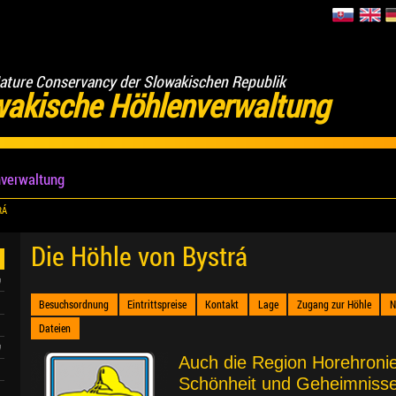
ature Conservancy der Slowakischen Republik
wakische Höhlenverwaltung
verwaltung
RÁ
Die Höhle von Bystrá
Besuchsordnung
Eintrittspreise
Kontakt
Lage
Zugang zur Höhle
N
Dateien
Auch die Region Horehronie 
Schönheit und Geheimniss