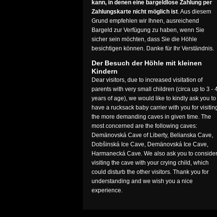
kann, in denen eine bargeldlose Zahlung per
Zahlungskarte nicht möglich ist
. Aus diesem
Grund empfehlen wir Ihnen, ausreichend
Bargeld zur Verfügung zu haben, wenn Sie
sicher sein möchten, dass Sie die Höhle
besichtigen können. Danke für Ihr Verständnis.
Der Besuch der Höhle mit kleinen
Kindern
Dear visitors, due to increased visitation of
parents with very small children (circa up to 3 - 
years of age), we would like to kindly ask you to
have a rucksack baby carrier with you for visitin
the more demanding caves in given time. The
most concerned are the following caves:
Demänovská Cave of Liberty, Belianska Cave,
Dobšinská Ice Cave, Demänovská Ice Cave,
Harmanecká Cave. We also ask you to conside
visiting the cave with your crying child, which
could disturb the other visitors. Thank you for
understanding and we wish you a nice
experience.