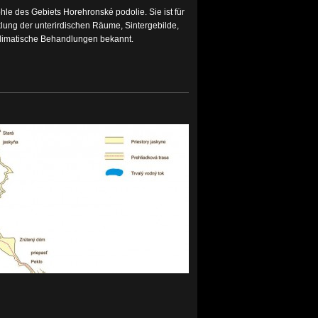
hle des Gebiets Horehronské podolie. Sie ist für
ung der unterirdischen Räume, Sintergebilde,
klimatische Behandlungen bekannt.