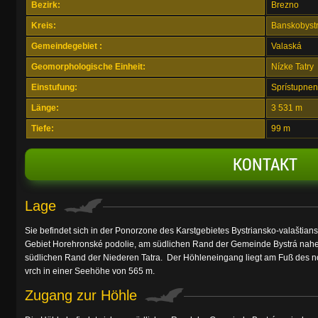
Bezirk:
Brezno
Kreis:
Banskobystr
Gemeindegebiet :
Valaská
Geomorphologische Einheit:
Nízke Tatry
Einstufung:
Sprístupnen
Länge:
3 531 m
Tiefe:
99 m
KONTAKT
Lage
Sie befindet sich in der Ponorzone des Karstgebietes Bystriansko-valaštia
Gebiet Horehronské podolie, am südlichen Rand der Gemeinde Bystrá nah
südlichen Rand der Niederen Tatra. Der Höhleneingang liegt am Fuß des 
vrch in einer Seehöhe von 565 m.
Zugang zur Höhle