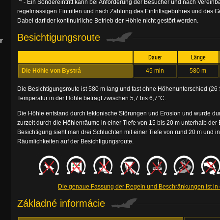
- Ein Sondereintritt kann bei Anforderung der Besucher und nach Verein
regelmässigen Eintritten und nach Zahlung des Eintrittsgebühres und des Geb
Dabei darf der kontinuirliche Betrieb der Höhle nicht gestört werden.
Besichtigungsroute
r
Dauer
Länge
Die Höhle von Bystrá
45 min
580 m
Die Besichtigungsroute ist 580 m lang und fast ohne Höhenunterschied (26 S
Temperatur in der Höhle beträgt zwischen 5,7 bis 6,7°C.
Die Höhle entstand durch tektonische Störungen und Erosion und wurde durc
zurzeit durch die Höhlenräume in einer Tiefe von 15 bis 20 m unterhalb der 
Besichtigung sieht man drei Schluchten mit einer Tiefe von rund 20 m und in
Räumlichkeiten auf der Besichtigungsroute.
Die genaue Fassung der Regeln und Beschränkungen ist i
Základné informácie