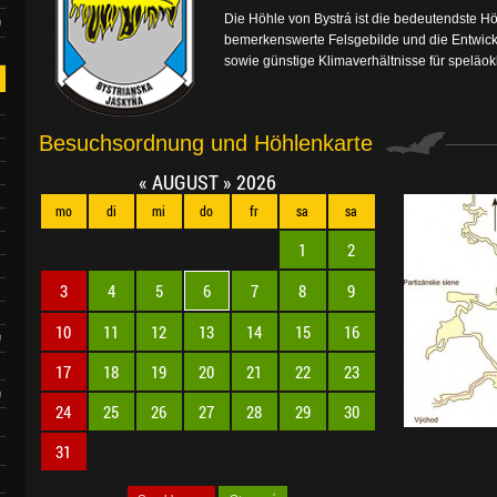
Die Höhle von Bystrá ist die bedeutendste Hö
bemerkenswerte Felsgebilde und die Entwickl
sowie günstige Klimaverhältnisse für speläo
Besuchsordnung und Höhlenkarte
«
AUGUST
»
2026
mo
di
mi
do
fr
sa
sa
1
2
3
4
5
6
7
8
9
10
11
12
13
14
15
16
17
18
19
20
21
22
23
24
25
26
27
28
29
30
31