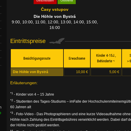
Geschlossen
Otvorené
Časy vstupov
Die Höhle von Bystrá
9:00, 10:00, 11:00, 12:00, 13:00, 14:00, 15:00,
16:00
Eintrittspreise
Kinder 4-15J.,
S
Besichtigungsroute
Erwachsene
Behinderte
> 
*1
Die Höhle von Bystrá
10,00 €
5,00 €
Erläuterungen:
*1
- Kinder von 4 – 15 Jahre
*2
- Studenten des Tages-Studiums – imFalle der Hochschulenmiteinemgülti
60 Jahren alt
n
b
*3
- Foto-Video - Das Photographieren und eine kurze Videoaufnahme ohne 
Höhle nach Zahlung des Eintrittsgebühres verwirklicht werden. Dabei darf der
der Höhle nicht gestört werden.
*4