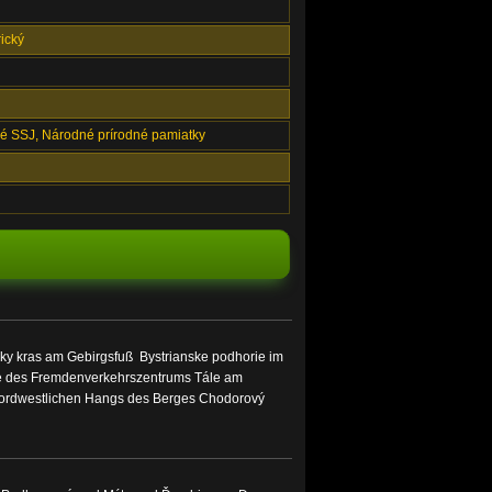
ický
é SSJ, Národné prírodné pamiatky
nsky kras am Gebirgsfuß Bystrianske podhorie im
e des Fremdenverkehrszentrums Tále am
nordwestlichen Hangs des Berges Chodorový