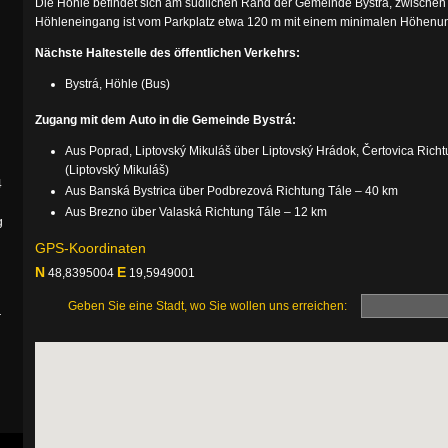
Die Höhle befindet sich am südlichen Rand der Gemeinde Bystrá, zwisch
Höhleneingang ist vom Parkplatz etwa 120 m mit einem minimalen Höhenunt
Nächste Haltestelle des öffentlichen Verkehrs:
Bystrá, Höhle (Bus)
Zugang mit dem Auto in die Gemeinde Bystrá:
Aus Poprad, Liptovský Mikuláš über Liptovský Hrádok, Čertovica Rich
(Liptovský Mikuláš)
4
Aus Banská Bystrica über Podbrezová Richtung Tále – 40 km
Aus Brezno über Valaská Richtung Tále – 12 km
g
GPS-Koordinaten
N
E
48,8395004
19,5949001
Geben Sie eine Stadt, wo Sie wollen uns erreichen:
r