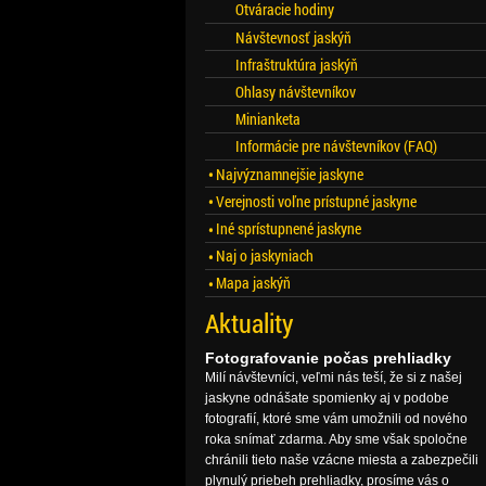
Otváracie hodiny
Návštevnosť jaskýň
Infraštruktúra jaskýň
Ohlasy návštevníkov
Minianketa
Informácie pre návštevníkov (FAQ)
Najvýznamnejšie jaskyne
Verejnosti voľne prístupné jaskyne
Iné sprístupnené jaskyne
Naj o jaskyniach
Mapa jaskýň
Aktuality
Fotografovanie počas prehliadky
Milí návštevníci, veľmi nás teší, že si z našej
jaskyne odnášate spomienky aj v podobe
fotografií, ktoré sme vám umožnili od nového
roka snímať zdarma. Aby sme však spoločne
chránili tieto naše vzácne miesta a zabezpečili
plynulý priebeh prehliadky, prosíme vás o