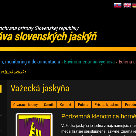
ochrana prírody Slovenskej republiky
áva slovenských jaskýň
m, monitoring a dokumentácia
Environmentálna výchova
Edičná č
VAŽECKÁ JASKYŇA
Važecká jaskyňa
Otváracie hodiny
Cenník
Kontakt
Poloha
Prístup k jaskyni
Prírod
Podzemná klenotnica horné
Važecká jaskyňa je jedna z najznámejších ja
medzi kratšie sprístupnené jaskyne, známa j