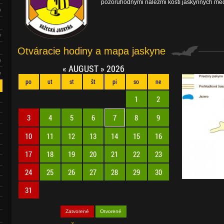
pozoruhodnými nálezmi kostí jaskynných med
Otváracie hodiny a mapa jaskyne
«
AUGUST
»
2026
po
ut
st
št
pi
so
ne
1
2
3
4
5
6
7
8
9
10
11
12
13
14
15
16
17
18
19
20
21
22
23
24
25
26
27
28
29
30
31
Zatvorené
Otvorené