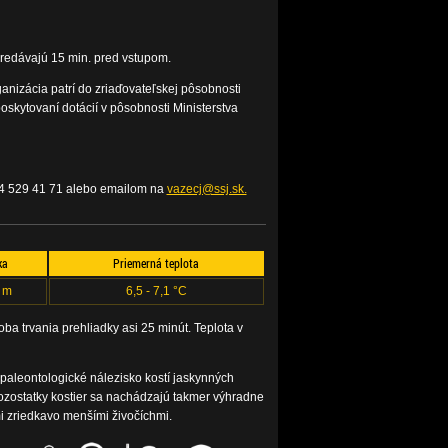
predávajú 15 min. pred vstupom.
nizácia patrí do zriaďovateľskej pôsobnosti
oskytovaní dotácií v pôsobnosti Ministerstva
44 529 41 71 alebo emailom na
vazecj@ssj.sk.
ka
Priemerná teplota
 m
6,5 - 7,1 °C
ba trvania prehliadky asi 25 minút. Teplota v
paleontologické nálezisko kostí jaskynných
Pozostatky kostier sa nachádzajú takmer výhradne
mi zriedkavo menšími živočíchmi.