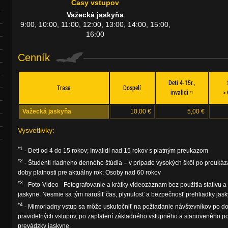
Časy vstupov
Važecká jaskyňa
9:00, 10:00, 11:00, 12:00, 13:00, 14:00, 15:00,
16:00
Cenník
Deti 4-15r.,
Trasa
Dospelí
invalidi
>
*1
Važecká jaskyňa
10,00 €
5,00 €
Vysvetlivky:
*1
- Deti od 4 do 15 rokov; Invalidi nad 15 rokov s platným preukazom
*2
- Študenti riadneho denného štúdia – v prípade vysokých škôl po preuká
doby platnosti pre aktuálny rok; Osoby nad 60 rokov
*3
- Foto-Video - Fotografovanie a krátky videozáznam bez použitia statívu a
jaskyne. Nesmie sa tým narušiť čas, plynulosť a bezpečnosť prehliadky jask
*4
- Mimoriadny vstup sa môže uskutočniť na požiadanie návštevníkov po d
pravidelných vstupov, po zaplatení základného vstupného a stanoveného po
prevádzky jaskyne.