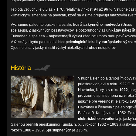
najmä povodňovými vodami Bieleho Váhu, údajne aj vodami z ponorného toku
Teplota vzduchu je 6,5 až 7,1 °C, relatívna vlhkosť 94 až 96 %. Vstupné čas
klimatickými zmenami na povrchu, ktoré sa v zime prejavujú mrazovým zvet
Významné paleontologické nálezisko
kostí jaskynného medveďa
(Ursus
spelaeus). Z jaskynných bezstavovcov je pozoruhodný až
unikátny nález š
Eukoenenia spelaea – najsevernejší výskyt zástupcu tohto radu pavúkovcov
Važecká jaskyňa patrí medzi
biospeleologické lokality európskeho význa
Ojedinele sa v jaskyni zistil výskyt niekoľkých druhov netopierov.
História
Vstupná sieň bola tamojším obyva
priestorov objavil v roku 1922 O. A
Havránka, ktorý si v roku
1922
jask
provizórne sprístupnená už v roku
jaskyne pre verejnosť je z roku 19
Havránek a členovia Speleologickéh
Balák a R. Kunc) v roku 1952. Po r
elektrického osvetlenia
je jaskyňa
Galériou prenikli prieskumníci Turistu, n. p., v rokoch 1962 – 1963 a jaskyni
rokoch 1988 – 1989. Sprístupnených je
235 m
.