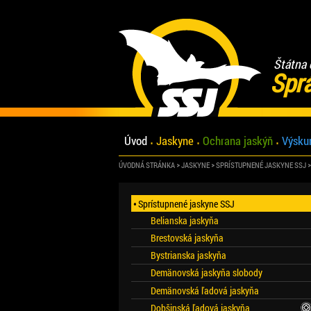
Štátna 
Spr
Úvod
Jaskyne
Ochrana jaskýň
Výsku
ÚVODNÁ STRÁNKA
JASKYNE
SPRÍSTUPNENÉ JASKYNE SSJ
Sprístupnené jaskyne SSJ
Belianska jaskyňa
Brestovská jaskyňa
Bystrianska jaskyňa
Demänovská jaskyňa slobody
Demänovská ľadová jaskyňa
Dobšinská ľadová jaskyňa