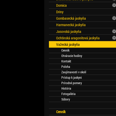
Domica
Driny
Gombasecká jaskyňa
Harmanecká jaskyňa
Jasovská jaskyňa
Ochtinská aragonitová jaskyňa
Važecká jaskyňa
Cenník
Otváracie hodiny
Kontakt
Poloha
Zaujímavosti v okolí
Prístup k jaskyni
Prírodné pomery
História
Fotogaléria
Súbory
Cenník