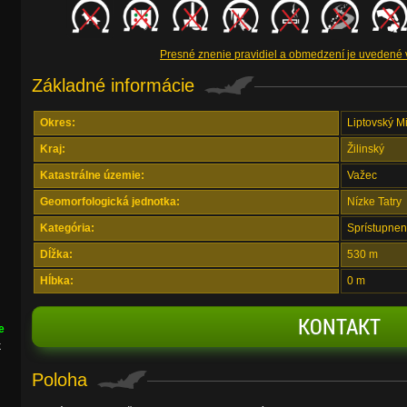
Presné znenie pravidiel a obmedzení je uvedené
Základné informácie
Okres:
Liptovský M
Kraj:
Žilinský
Katastrálne územie:
Važec
Geomorfologická jednotka:
Nízke Tatry
Kategória:
Sprístupnen
Dĺžka:
530 m
Hĺbka:
0 m
KONTAKT
e
k
Poloha