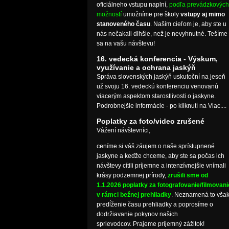
oficiálneho vstupu naplní,
podľa prevádzkových
možností
umožníme pre školy
vstupy aj mimo
stanoveného času
. Naším cieľom je, aby ste u
nás nečakali dlhšie, než je nevyhnutné. Tešíme
sa na vašu návštevu!
16. vedecká konferencia - Výskum,
využívanie a ochrana jaskýň
Správa slovenských jaskýň uskutoční na jeseň
už svoju 16. vedeckú konferenciu venovanú
viacerým aspektom starostlivosti o jaskyne.
Podrobnejšie informácie - po kliknutí na Viac....
Poplatky za foto/video zrušené
Vážení návštevníci,
ceníme si váš záujem o naše sprístupnené
jaskyne a keďže chceme, aby ste sa počas ich
návštevy cítili príjemne a intenzívnejšie vnímali
krásy podzemnej prírody,
zrušili sme od
1.1.2026 poplatky za fotografovanie/filmovani
v rámci bežnej prehliadky
. Neznamená to vša
predĺženie času prehliadky a poprosíme o
dodržiavanie pokynov našich
sprievodcov. Prajeme príjemný zážitok!