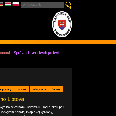
innosť
Správa slovenských jaskýň
né pomery
História
Fotogaléria
Súbory
ho Liptova
skýň na severnom Slovensku. Hoci dĺžkou patrí
e výskytom bohatej kvapľovej výzdoby,