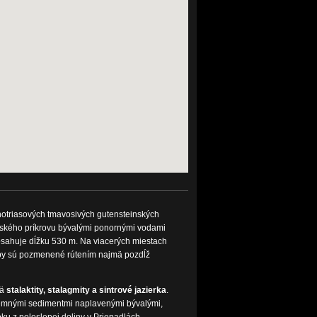
notriasových tmavosivých gutensteinských
čského príkrovu bývalými ponornými vodami
ahuje dĺžku 530 m. Na viacerých miestach
y sú pozmenené rútením najmä pozdĺž
mä
stalaktity, stalagmity a sintrové jazierka
.
jemnými sedimentmi naplavenými bývalými,