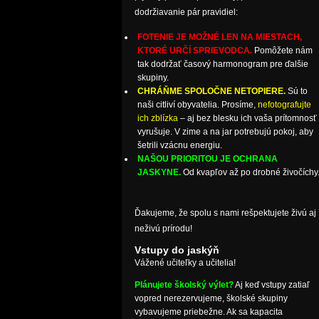
dodržiavanie pár pravidiel:
FOTENIE JE MOŽNÉ LEN NA MIESTACH,
KTORÉ URČÍ SPRIEVODCA.
Pomôžete nám
tak dodržať časový harmonogram pre ďalšie
skupiny.
CHRÁŇME SPOLOČNE NETOPIERE.
Sú to
naši citliví obyvatelia. Prosíme,
nefotografujte
ich zblízka
– aj bez blesku ich vaša prítomnosť
vyrušuje. V zime a na jar potrebujú pokoj, aby
šetrili vzácnu energiu.
NAŠOU PRIORITOU JE OCHRANA
JASKYNE.
Od kvapľov až po drobné živočíchy
Ďakujeme, že spolu s nami rešpektujete živú aj
neživú prírodu!
Vstupy do jaskýň
Vážené učiteľky a učitelia!
Plánujete školský výlet?
Aj keď vstupy zatiaľ
vopred nerezervujeme, školské skupiny
vybavujeme priebežne. Ak sa kapacita