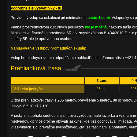
Podrobnejšie vysvetlivky - tu.
Pravidelný vstup sa uskutoční pri minimálnom
počte 4 osôb
. Vstupenky sa 
Platba prostredníctvom kultúrnych poukazov
nie je možná,
nakoľko naša orga
Ministerstva životného prostredia SR a v zmysle zákona č. 434/2010 Z. z. o p
kultúry SR nie je oprávnenou osobou.
Nahlasovanie vstupov hromadných skupín:
Vstup hromadných skupín odporúčame nahlasiť na telefónnom čísle +421 
Prehliadková trasa
.
Trvanie
Dĺž
Važecká jaskyňa
25 min
235
Dĺžka prehliadkovej trasy je 235 metrov, prevýšenie 5 metrov, 88 schodov. Do
jaskyni 6,5 °C až 7,1°C.
V jaskyni je bohatá snehobiela sintrová výzdoba, malé jazierka a významné 
medveďov, ktorý celoročne obývali jaskyne, kde tiež odchovávali mláďatá. 
v jaskyniach. Bol prevažne bylinožravec. Živil sa rastlinami a bobulami, veľ