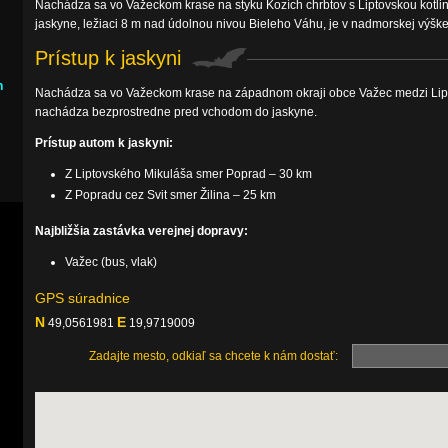
Nachádza sa vo Važeckom krase na styku Kozích chrbtov s Liptovskou kotli
jaskyne, ležiaci 8 m nad údolnou nivou Bieleho Váhu, je v nadmorskej výšk
Prístup k jaskyni
h
Nachádza sa vo Važeckom krase na západnom okraji obce Važec medzi Lip
nachádza bezprostredne pred vchodom do jaskyne.
Prístup autom k jaskyni:
Z Liptovského Mikuláša smer Poprad – 30 km
Z Popradu cez Svit smer Žilina – 25 km
Najbližšia zastávka verejnej dopravy:
Važec (bus, vlak)
GPS súradnice
N
E
49,0561981
19,9719009
Zadajte mesto, odkiaľ sa chcete k nám dostať: