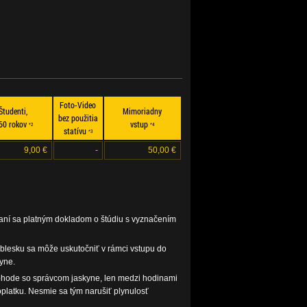
Foto-Video
Študenti,
Mimoriadny
bez použitia
 60 rokov
vstup
*2
*4
statívu
*3
9,00 €
-
50,00 €
zaní sa platným dokladom o štúdiu s vyznačením
 blesku sa môže uskutočniť v rámci vstupu do
yne.
ohode so správcom jaskyne, len medzi hodinami
platku. Nesmie sa tým narušiť plynulosť