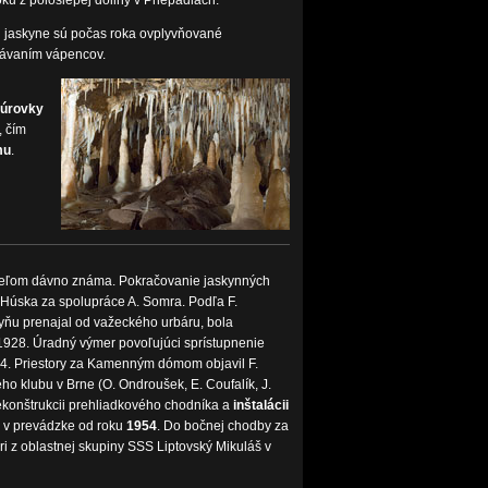
 z poloslepej doliny v Priepadlách.
ti jaskyne sú počas roka ovplyvňované
rávaním vápencov.
ťúrovky
, čím
mu
.
teľom dávno známa. Pokračovanie jaskynných
. Húska za spolupráce A. Somra. Podľa F.
yňu prenajal od važeckého urbáru, bola
 1928. Úradný výmer povoľujúci sprístupnenie
34. Priestory za Kamenným dómom objavil F.
o klubu v Brne (O. Ondroušek, E. Coufalík, J.
ekonštrukcii prehliadkového chodníka a
inštalácii
 v prevádzke od roku
1954
. Do bočnej chodby za
ari z oblastnej skupiny SSS Liptovský Mikuláš v