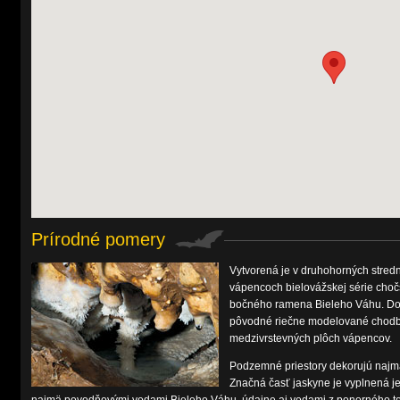
Prírodné pomery
Vytvorená je v druhohorných stred
vápencoch bielovážskej série cho
bočného ramena Bieleho Váhu. Dos
pôvodné riečne modelované chodb
medzivrstevných plôch vápencov.
Podzemné priestory dekorujú naj
Značná časť jaskyne je vyplnená 