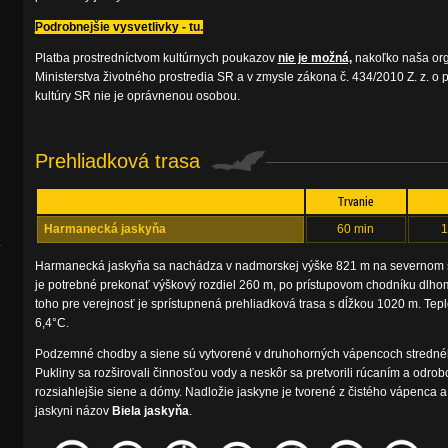
Podrobnejšie vysvetlivky - tu.
Platba prostredníctvom kultúrnych poukazov
nie je možná,
nakoľko naša orga
Ministerstva životného prostredia SR a v zmysle zákona č. 434/2010 Z. z. o p
kultúry SR nie je oprávnenou osobou.
Prehliadková trasa
Trvanie
Harmanecká jaskyňa
60 min
1
.
Harmanecká jaskyňa sa nachádza v nadmorskej výške 821 m na severnom sv
je potrebné prekonať výškový rozdiel 260 m, po prístupovom chodníku dlhom
toho pre verejnosť je sprístupnená prehliadková trasa s dĺžkou 1020 m. Tep
6,4°C.
Podzemné chodby a siene sú vytvorené v druhohorných vápencoch stredného 
Pukliny sa rozširovali činnosťou vody a neskôr sa pretvorili rúcaním a odrob
rozsiahlejšie siene a dómy. Nadložie jaskyne je tvorené z čistého vápenca
jaskyni názov
Biela jaskyňa
.