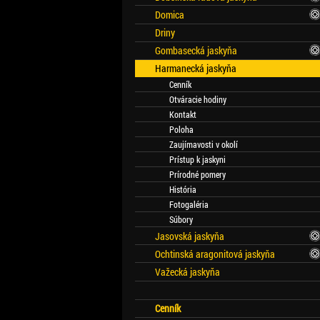
Domica
Driny
Gombasecká jaskyňa
Harmanecká jaskyňa
Cenník
Otváracie hodiny
Kontakt
Poloha
Zaujímavosti v okolí
Prístup k jaskyni
Prírodné pomery
História
Fotogaléria
Súbory
Jasovská jaskyňa
Ochtinská aragonitová jaskyňa
Važecká jaskyňa
Cenník