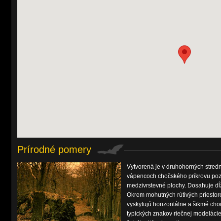
Prírodné pomery
Vytvorená je v druhohorných stred
vápencoch chočského príkrovu pozdĺ
medzivrstevné plochy. Dosahuje dĺž
Okrem mohutných rútivých priestor
vyskytujú horizontálne a šikmé cho
typických znakov riečnej modelácie