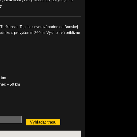
 časti Veľkej Fatry. Vchod do jaskyne je na
y.
- Turčianske Teplice severozápadne od Banskej
dníku s prevýšením 260 m. Výstup trvá približne
3 km
nec – 50 km