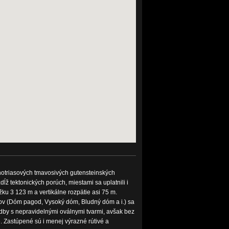
notriasových tmavosivých gutensteinských
ž tektonických porúch, miestami sa uplatnili i
ku 3 123 m a vertikálne rozpätie asi 75 m.
ov (Dóm pagod, Vysoký dóm, Bludný dóm a i.) sa
dby s nepravidelnými oválnymi tvarmi, avšak bez
. Zastúpené sú i menej výrazné rútivé a