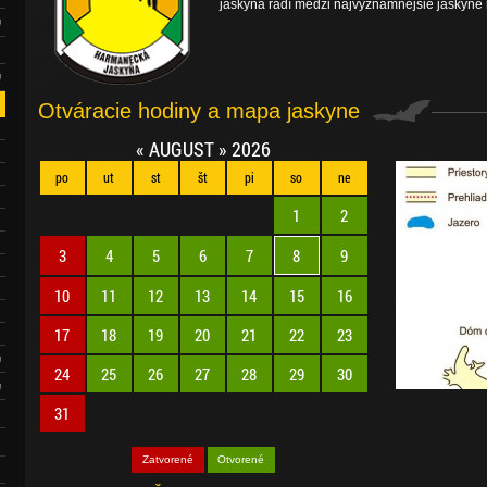
jaskyňa radí medzi najvýznamnejšie jaskyne
Otváracie hodiny a mapa jaskyne
«
AUGUST
»
2026
po
ut
st
št
pi
so
ne
1
2
3
4
5
6
7
8
9
10
11
12
13
14
15
16
17
18
19
20
21
22
23
24
25
26
27
28
29
30
31
Zatvorené
Otvorené