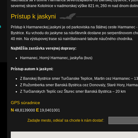
Nachádza sa v doline Harmanca severozápadne od Banskej Bystrice, v južnej
severnej strane Kotolnice v nadmorskej výške 821 m, 260 m nad dnom dolin
Prístup k jaskyni
h
Prístup k Harmaneckej jaskyni je od parkoviska na štátnej ceste Harmanec 
Bystrice. Ku vchodu do jaskyne sa návštevník dostane po serpentínovom cho
40 min. Na výstupovej trase sú nainštalované tabule náučného chodníka.
Najbližšia zastávka verejnej dopravy:
Harmanec, Horný Harmanec, jaskyňa (bus)
Prístup autom k jaskyni:
Z Banskej Bystrice smer Turčianske Teplice, Martin cez Harmanec – 1
Z Ružomberka smer Banská Bystrica cez Donovaly, Staré Hory, Harma
Z Turčianskych Teplíc cez Šturec smer Banská Bystrica – 20 km
GPS súradnice
N
E
48,8139000
19,0401001
Zadajte mesto, odkiaľ sa chcete k nám dostať: