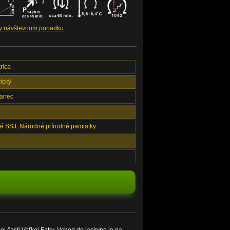
 v návštevnom poriadku
rica
ický
anec
é SSJ, Národné prírodné pamiatky