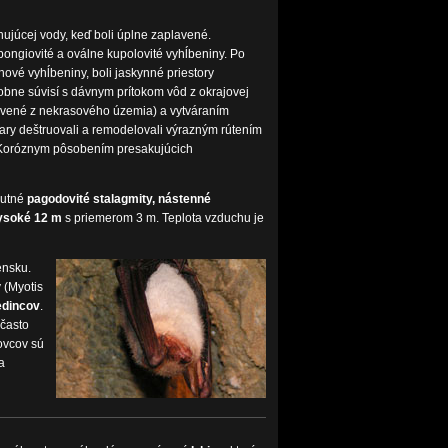
nujúcej vody, keď boli úplne zaplavené.
ongiovité a oválne kupolovité vyhĺbeniny. Po
vé vyhĺbeniny, boli jaskynné priestory
bne súvisí s dávnym prítokom vôd z okrajovej
avené z nekrasového územia) a vytváraním
ary deštruovali a remodelovali výrazným rútením
y. Koróznym pôsobením presakujúcich
hutné
pagodovité stalagmity, nástenné
ysoké 12 m
s priemerom 3 m. Teplota vzduchu je
nsku.
 (Myotis
edincov
.
 často
ovcov sú
a