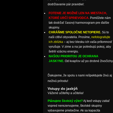
dodržiavanie pár pravidiel:
FOTENIE JE MOŽNÉ LEN NA MIESTACH,
KTORÉ URČÍ SPRIEVODCA.
Pomôžete nám
tak dodržať časový harmonogram pre ďalšie
skupiny.
CHRÁŇME SPOLOČNE NETOPIERE.
Sú to
naši citliví obyvatelia. Prosíme,
nefotografujte
ich zblízka
– aj bez blesku ich vaša prítomnosť
vyrušuje. V zime a na jar potrebujú pokoj, aby
šetrili vzácnu energiu.
NAŠOU PRIORITOU JE OCHRANA
JASKYNE.
Od kvapľov až po drobné živočíchy
Ďakujeme, že spolu s nami rešpektujete živú aj
neživú prírodu!
Vstupy do jaskýň
Vážené učiteľky a učitelia!
Plánujete školský výlet?
Aj keď vstupy zatiaľ
vopred nerezervujeme, školské skupiny
vybavujeme priebežne. Ak sa kapacita