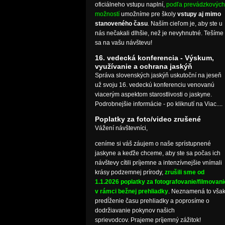
oficiálneho vstupu naplní,
podľa prevádzkových
možností
umožníme pre školy
vstupy aj mimo
stanoveného času
. Naším cieľom je, aby ste u
nás nečakali dlhšie, než je nevyhnutné. Tešíme
sa na vašu návštevu!
16. vedecká konferencia - Výskum,
využívanie a ochrana jaskýň
Správa slovenských jaskýň uskutoční na jeseň
už svoju 16. vedeckú konferenciu venovanú
viacerým aspektom starostlivosti o jaskyne.
Podrobnejšie informácie - po kliknutí na Viac....
Poplatky za foto/video zrušené
Vážení návštevníci,
ceníme si váš záujem o naše sprístupnené
jaskyne a keďže chceme, aby ste sa počas ich
návštevy cítili príjemne a intenzívnejšie vnímali
krásy podzemnej prírody,
zrušili sme od
1.1.2026 poplatky za fotografovanie/filmovani
v rámci bežnej prehliadky
. Neznamená to vša
predĺženie času prehliadky a poprosíme o
dodržiavanie pokynov našich
sprievodcov. Prajeme príjemný zážitok!