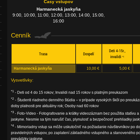
Časy vstupov
Harmanecká jaskyňa
9:00, 10:00, 11:00, 12:00, 13:00, 14:00, 15:00,
16:00
Cenník
Deti 4-15r.,
Trasa
Dospelí
invalidi
*1
Harmanecká jaskyňa
10,00 €
5,00 €
Vysvetlivky:
*1
- Deti od 4 do 15 rokov; Invalidi nad 15 rokov s platným preukazom
*2
- Študenti riadneho denného štúdia – v prípade vysokých škôl po preuká
doby platnosti pre aktuálny rok; Osoby nad 60 rokov
*3
- Foto-Video - Fotografovanie a krátky videozáznam bez použitia statívu a
jaskyne. Nesmie sa tým narušiť čas, plynulosť a bezpečnosť prehliadky jask
*4
- Mimoriadny vstup sa môže uskutočniť na požiadanie návštevníkov po d
pravidelných vstupov, po zaplatení základného vstupného a stanoveného po
prevádzky jaskyne.