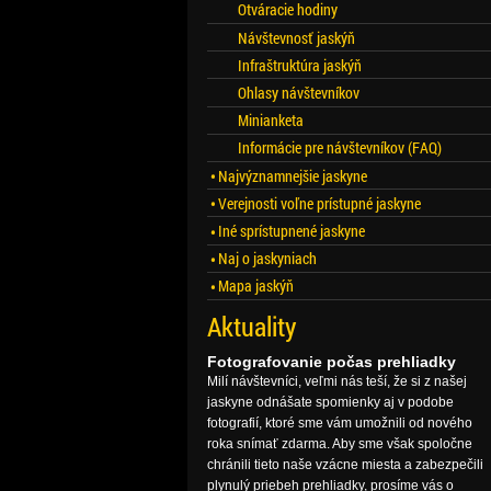
Otváracie hodiny
Návštevnosť jaskýň
Infraštruktúra jaskýň
Ohlasy návštevníkov
Minianketa
Informácie pre návštevníkov (FAQ)
Najvýznamnejšie jaskyne
Verejnosti voľne prístupné jaskyne
Iné sprístupnené jaskyne
Naj o jaskyniach
Mapa jaskýň
Aktuality
Fotografovanie počas prehliadky
Milí návštevníci, veľmi nás teší, že si z našej
jaskyne odnášate spomienky aj v podobe
fotografií, ktoré sme vám umožnili od nového
roka snímať zdarma. Aby sme však spoločne
chránili tieto naše vzácne miesta a zabezpečili
plynulý priebeh prehliadky, prosíme vás o