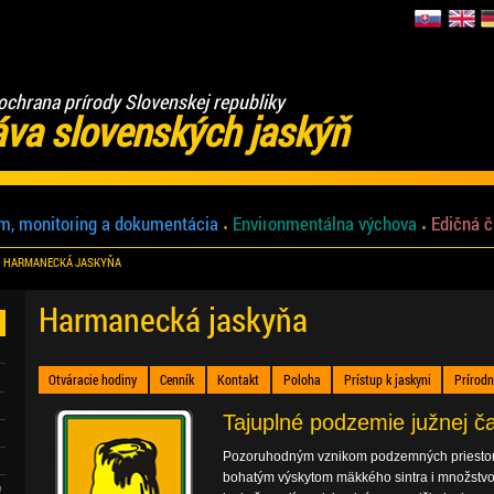
ochrana prírody Slovenskej republiky
áva slovenských jaskýň
m, monitoring a dokumentácia
Environmentálna výchova
Edičná č
HARMANECKÁ JASKYŇA
Harmanecká jaskyňa
Otváracie hodiny
Cenník
Kontakt
Poloha
Prístup k jaskyni
Prírod
Tajuplné podzemie južnej ča
Pozoruhodným vznikom podzemných priestor
bohatým výskytom mäkkého sintra i množstv