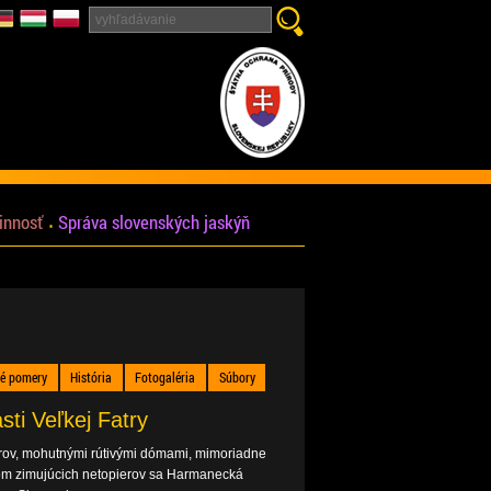
innosť
Správa slovenských jaskýň
né pomery
História
Fotogaléria
Súbory
sti Veľkej Fatry
ov, mohutnými rútivými dómami, mimoriadne
om zimujúcich netopierov sa Harmanecká