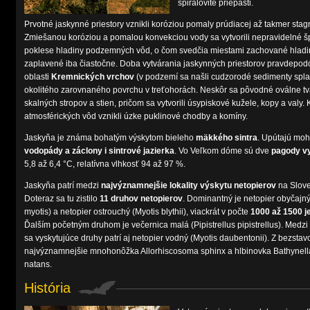
špirálovité priepasti.
Prvotné jaskynné priestory vznikli koróziou pomaly prúdiacej až takmer stag
Zmiešanou koróziou a pomalou konvekciou vody sa vytvorili nepravidelné šp
poklese hladiny podzemných vôd, o čom svedčia miestami zachované hladino
zaplavené iba čiastočne. Doba vytvárania jaskynných priestorov pravdepodo
oblasti
Kremnických vrchov
(v podzemí sa našli cudzorodé sedimenty spl
okolitého zarovnaného povrchu v treťohorách. Neskôr sa pôvodné oválne tv
skalných stropov a stien, pričom sa vytvorili úsypiskové kužele, kopy a val
atmosférických vôd vznikli úzke puklinové chodby a komíny.
Jaskyňa je známa bohatým výskytom bieleho
mäkkého sintra
. Upútajú mo
vodopády a záclony i sintrové jazierka
. Vo Veľkom dóme sú dve
pagody v
5,8 až 6,4 °C, relatívna vlhkosť 94 až 97 %.
Jaskyňa patrí medzi
najvýznamnejšie lokality výskytu netopierov
na Slove
Doteraz sa tu zistilo
11 druhov netopierov
. Dominantný je netopier obyčajný
myotis) a netopier ostrouchý (Myotis blythii), viackrát v počte
1000 až 1500 j
Ďalším početným druhom je večernica malá (Pipistrellus pipistrellus). Medzi
sa vyskytujúce druhy patrí aj netopier vodný (Myotis daubentonii). Z bezstav
najvýznamnejšie mnohonôžka Allorhiscosoma sphinx a hlbinovka Bathynell
natans.
História