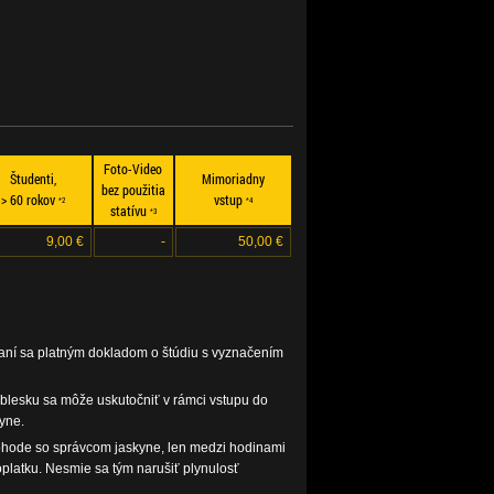
Foto-Video
Študenti,
Mimoriadny
bez použitia
> 60 rokov
vstup
*2
*4
statívu
*3
9,00 €
-
50,00 €
zaní sa platným dokladom o štúdiu s vyznačením
 blesku sa môže uskutočniť v rámci vstupu do
yne.
ohode so správcom jaskyne, len medzi hodinami
platku. Nesmie sa tým narušiť plynulosť