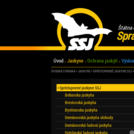
Štátna 
Spr
Úvod
Jaskyne
Ochrana jaskýň
Výsku
ÚVODNÁ STRÁNKA
JASKYNE
SPRÍSTUPNENÉ JASKYNE SSJ
Sprístupnené jaskyne SSJ
Belianska jaskyňa
Brestovská jaskyňa
Bystrianska jaskyňa
Demänovská jaskyňa slobody
Demänovská ľadová jaskyňa
Dobšinská ľadová jaskyňa