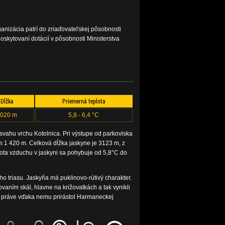
nizácia patrí do zriaďovateľskej pôsobnosti
oskytovaní dotácií v pôsobnosti Ministerstva
Dĺžka
Priemerná teplota
020 m
5,8 - 6,4 °C
ahu vrchu Kotolnica. Pri výstupe od parkoviska
 1 420 m. Celková dĺžka jaskyne je 3123 m, z
lota vzduchu v jaskyni sa pohybuje od 5,8°C do
triasu. Jaskyňa má puklinovo-rútivý charakter.
ovaním skál, hlavne na križovatkách a tak vynikli
 a práve vďaka nemu prirástol Harmaneckej