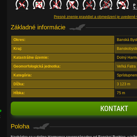
Presné znenie pravidiel a obmedzení je uvedené
Základné informácie
Okres:
Banská Byst
Kraj:
Banskobystr
Katastrálne územie:
Dolný Harm
Geomorfologická jednotka:
Veľká Fatra
Kategória:
Sprístupnen
Dĺžka:
3 123 m
Hĺbka:
75 m
KONTAKT
e
k
Poloha