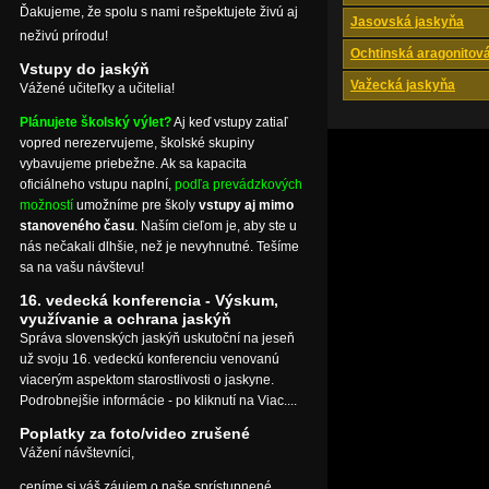
Ďakujeme, že spolu s nami rešpektujete živú aj
Jasovská jaskyňa
neživú prírodu!
Ochtinská aragonitov
Vstupy do jaskýň
Važecká jaskyňa
Vážené učiteľky a učitelia!
Plánujete školský výlet?
Aj keď vstupy zatiaľ
vopred nerezervujeme, školské skupiny
vybavujeme priebežne. Ak sa kapacita
oficiálneho vstupu naplní,
podľa prevádzkových
možností
umožníme pre školy
vstupy aj mimo
stanoveného času
. Naším cieľom je, aby ste u
nás nečakali dlhšie, než je nevyhnutné. Tešíme
sa na vašu návštevu!
16. vedecká konferencia - Výskum,
využívanie a ochrana jaskýň
Správa slovenských jaskýň uskutoční na jeseň
už svoju 16. vedeckú konferenciu venovanú
viacerým aspektom starostlivosti o jaskyne.
Podrobnejšie informácie - po kliknutí na Viac....
Poplatky za foto/video zrušené
Vážení návštevníci,
ceníme si váš záujem o naše sprístupnené