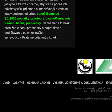
jaskyne a keďže chceme, aby ste sa počas ich
návštevy cítili príjemne a intenzívnejšie vnímali
krásy podzemnej prírody,
zrušili sme od
1.1.2026 poplatky za fotografovanie/filmovanie
v rámci bežnej prehliadky
. Neznamená to však
predĺženie času prehliadky a poprosíme o
dodržiavanie pokynov našich
sprievodcov. Prajeme príjemný zážitok!
ÚVOD
JASKYNE
OCHRANA JASKÝŇ
VÝSKUM, MONITORING A DOKUMENTÁCIA
ENV
Správa slovenských jaskýň, Hodž
tel.: +421 (0)44 553 61
Z
Copyright ©
Správa slovenských jas