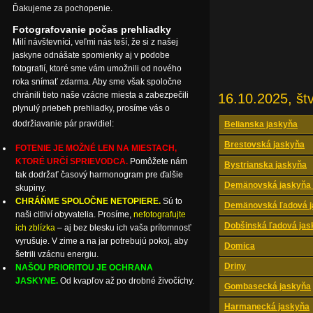
Ďakujeme za pochopenie.
Fotografovanie počas prehliadky
Milí návštevníci, veľmi nás teší, že si z našej
jaskyne odnášate spomienky aj v podobe
fotografií, ktoré sme vám umožnili od nového
roka snímať zdarma. Aby sme však spoločne
chránili tieto naše vzácne miesta a zabezpečili
16.10.2025, štv
plynulý priebeh prehliadky, prosíme vás o
dodržiavanie pár pravidiel:
Belianska jaskyňa
Brestovská jaskyňa
FOTENIE JE MOŽNÉ LEN NA MIESTACH,
KTORÉ URČÍ SPRIEVODCA.
Pomôžete nám
Bystrianska jaskyňa
tak dodržať časový harmonogram pre ďalšie
Demänovská jaskyňa 
skupiny.
CHRÁŇME SPOLOČNE NETOPIERE.
Sú to
Demänovská ľadová j
naši citliví obyvatelia. Prosíme,
nefotografujte
Dobšinská ľadová jas
ich zblízka
– aj bez blesku ich vaša prítomnosť
vyrušuje. V zime a na jar potrebujú pokoj, aby
Domica
šetrili vzácnu energiu.
Driny
NAŠOU PRIORITOU JE OCHRANA
JASKYNE.
Od kvapľov až po drobné živočíchy.
Gombasecká jaskyňa
Harmanecká jaskyňa