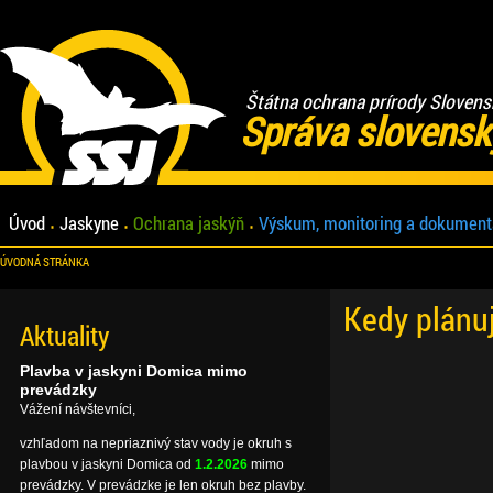
Štátna ochrana prírody Slovens
Správa slovensk
Úvod
Jaskyne
Ochrana jaskýň
Výskum, monitoring a dokument
ÚVODNÁ STRÁNKA
Kedy plánu
Aktuality
Plavba v jaskyni Domica mimo
prevádzky
Vážení návštevníci,
vzhľadom na nepriaznivý stav vody je okruh s
plavbou v jaskyni Domica od
1.2.2026
mimo
prevádzky. V prevádzke je len okruh bez plavby.