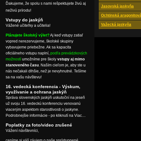
Ďakujeme, že spolu s nami rešpektujete živú aj
Jasovská jaskyňa
neživú prírodu!
Ochtinská aragonitov
Vstupy do jaskýň
Važecká jaskyňa
Vážené učiteľky a učitelia!
Plánujete školský výlet?
Aj keď vstupy zatiaľ
vopred nerezervujeme, školské skupiny
vybavujeme priebežne. Ak sa kapacita
oficiálneho vstupu naplní,
podľa prevádzkových
možností
umožníme pre školy
vstupy aj mimo
stanoveného času
. Naším cieľom je, aby ste u
nás nečakali dlhšie, než je nevyhnutné. Tešíme
sa na vašu návštevu!
16. vedecká konferencia - Výskum,
využívanie a ochrana jaskýň
Správa slovenských jaskýň uskutoční na jeseň
už svoju 16. vedeckú konferenciu venovanú
viacerým aspektom starostlivosti o jaskyne.
Podrobnejšie informácie - po kliknutí na Viac....
Poplatky za foto/video zrušené
Vážení návštevníci,
ceníme si váš záujem o naše sprístupnené