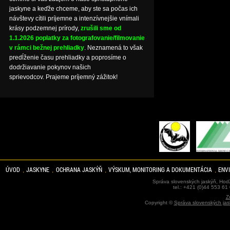
jaskyne a keďže chceme, aby ste sa počas ich
návštevy cítili príjemne a intenzívnejšie vnímali
krásy podzemnej prírody,
zrušili sme od
1.1.2026 poplatky za fotografovanie/filmovanie
v rámci bežnej prehliadky
. Neznamená to však
predĺženie času prehliadky a poprosíme o
dodržiavanie pokynov našich
sprievodcov. Prajeme príjemný zážitok!
ÚVOD
JASKYNE
OCHRANA JASKÝŇ
VÝSKUM, MONITORING A DOKUMENTÁCIA
ENV
Správa slovenských jaskýň, Hodž
tel.: +421 (0)44 553 61
Z
Copyright ©
Správa slovenských jas