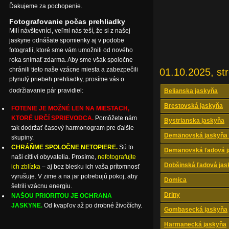
Ďakujeme za pochopenie.
Fotografovanie počas prehliadky
Milí návštevníci, veľmi nás teší, že si z našej
jaskyne odnášate spomienky aj v podobe
fotografií, ktoré sme vám umožnili od nového
roka snímať zdarma. Aby sme však spoločne
chránili tieto naše vzácne miesta a zabezpečili
01.10.2025, st
plynulý priebeh prehliadky, prosíme vás o
dodržiavanie pár pravidiel:
Belianska jaskyňa
Brestovská jaskyňa
FOTENIE JE MOŽNÉ LEN NA MIESTACH,
KTORÉ URČÍ SPRIEVODCA.
Pomôžete nám
Bystrianska jaskyňa
tak dodržať časový harmonogram pre ďalšie
Demänovská jaskyňa 
skupiny.
CHRÁŇME SPOLOČNE NETOPIERE.
Sú to
Demänovská ľadová j
naši citliví obyvatelia. Prosíme,
nefotografujte
Dobšinská ľadová jas
ich zblízka
– aj bez blesku ich vaša prítomnosť
vyrušuje. V zime a na jar potrebujú pokoj, aby
Domica
šetrili vzácnu energiu.
Driny
NAŠOU PRIORITOU JE OCHRANA
JASKYNE.
Od kvapľov až po drobné živočíchy.
Gombasecká jaskyňa
Harmanecká jaskyňa