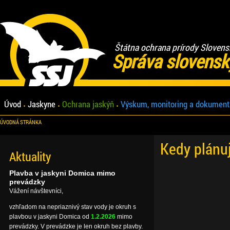
Štátna ochrana prírody Slovens
Správa slovensk
Úvod
Jaskyne
Ochrana jaskýň
Výskum, monitoring a dokument
ÚVODNÁ STRÁNKA
Kedy plánu
Aktuality
Plavba v jaskyni Domica mimo
prevádzky
Vážení návštevníci,
vzhľadom na nepriaznivý stav vody je okruh s
plavbou v jaskyni Domica od
1.2.2026
mimo
prevádzky. V prevádzke je len okruh bez plavby.