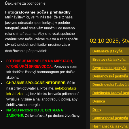
Ďakujeme za pochopenie.
Fotografovanie počas prehliadky
Milí návštevníci, veľmi nás teší, že si z našej
jaskyne odnášate spomienky aj v podobe
fotografií, ktoré sme vám umožnili od nového
roka snímať zdarma. Aby sme však spoločne
chránili tieto naše vzácne miesta a zabezpečili
02.10.2025, štv
plynulý priebeh prehliadky, prosíme vás o
dodržiavanie pár pravidiel:
Belianska jaskyňa
Brestovská jaskyňa
FOTENIE JE MOŽNÉ LEN NA MIESTACH,
KTORÉ URČÍ SPRIEVODCA.
Pomôžete nám
Bystrianska jaskyňa
tak dodržať časový harmonogram pre ďalšie
Demänovská jaskyňa 
skupiny.
CHRÁŇME SPOLOČNE NETOPIERE.
Sú to
Demänovská ľadová j
naši citliví obyvatelia. Prosíme,
nefotografujte
Dobšinská ľadová jas
ich zblízka
– aj bez blesku ich vaša prítomnosť
vyrušuje. V zime a na jar potrebujú pokoj, aby
Domica
šetrili vzácnu energiu.
Driny
NAŠOU PRIORITOU JE OCHRANA
JASKYNE.
Od kvapľov až po drobné živočíchy.
Gombasecká jaskyňa
Harmanecká jaskyňa