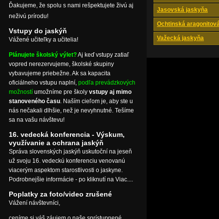
Ďakujeme, že spolu s nami rešpektujete živú aj
Jasovská jaskyňa
neživú prírodu!
Ochtinská aragonitov
Vstupy do jaskýň
Važecká jaskyňa
Vážené učiteľky a učitelia!
Plánujete školský výlet?
Aj keď vstupy zatiaľ
vopred nerezervujeme, školské skupiny
vybavujeme priebežne. Ak sa kapacita
oficiálneho vstupu naplní,
podľa prevádzkových
možností
umožníme pre školy
vstupy aj mimo
stanoveného času
. Naším cieľom je, aby ste u
nás nečakali dlhšie, než je nevyhnutné. Tešíme
sa na vašu návštevu!
16. vedecká konferencia - Výskum,
využívanie a ochrana jaskýň
Správa slovenských jaskýň uskutoční na jeseň
už svoju 16. vedeckú konferenciu venovanú
viacerým aspektom starostlivosti o jaskyne.
Podrobnejšie informácie - po kliknutí na Viac....
Poplatky za foto/video zrušené
Vážení návštevníci,
ceníme si váš záujem o naše sprístupnené