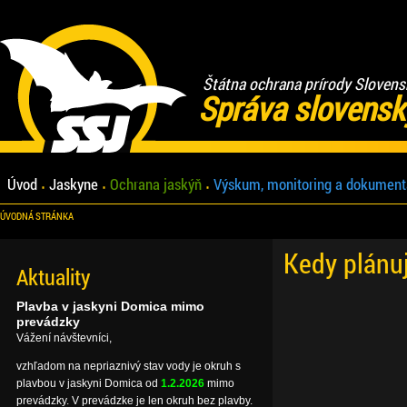
Štátna ochrana prírody Slovens
Správa slovensk
Úvod
Jaskyne
Ochrana jaskýň
Výskum, monitoring a dokument
ÚVODNÁ STRÁNKA
Kedy plánu
Aktuality
Plavba v jaskyni Domica mimo
prevádzky
Vážení návštevníci,
vzhľadom na nepriaznivý stav vody je okruh s
plavbou v jaskyni Domica od
1.2.2026
mimo
prevádzky. V prevádzke je len okruh bez plavby.