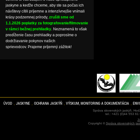
jaskyne a keďže chceme, aby ste sa počas ich
návštevy cítili príjemne a intenzívnejšie vnímali
krásy podzemnej prírody,
zrušili sme od
1.1.2026 poplatky za fotografovanie/filmovanie
v rámci bežnej prehliadky
. Neznamená to však
predĺženie času prehliadky a poprosíme o
dodržiavanie pokynov našich
sprievodcov. Prajeme príjemný zážitok!
ÚVOD
JASKYNE
OCHRANA JASKÝŇ
VÝSKUM, MONITORING A DOKUMENTÁCIA
ENV
Správa slovenských jaskýň, Hodž
tel.: +421 (0)44 553 61
Z
Copyright ©
Správa slovenských jas