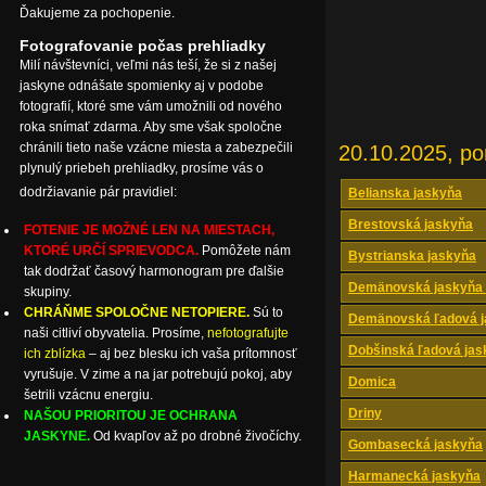
Ďakujeme za pochopenie.
Fotografovanie počas prehliadky
Milí návštevníci, veľmi nás teší, že si z našej
jaskyne odnášate spomienky aj v podobe
fotografií, ktoré sme vám umožnili od nového
roka snímať zdarma. Aby sme však spoločne
chránili tieto naše vzácne miesta a zabezpečili
20.10.2025, po
plynulý priebeh prehliadky, prosíme vás o
dodržiavanie pár pravidiel:
Belianska jaskyňa
Brestovská jaskyňa
FOTENIE JE MOŽNÉ LEN NA MIESTACH,
KTORÉ URČÍ SPRIEVODCA.
Pomôžete nám
Bystrianska jaskyňa
tak dodržať časový harmonogram pre ďalšie
Demänovská jaskyňa 
skupiny.
CHRÁŇME SPOLOČNE NETOPIERE.
Sú to
Demänovská ľadová j
naši citliví obyvatelia. Prosíme,
nefotografujte
Dobšinská ľadová jas
ich zblízka
– aj bez blesku ich vaša prítomnosť
vyrušuje. V zime a na jar potrebujú pokoj, aby
Domica
šetrili vzácnu energiu.
Driny
NAŠOU PRIORITOU JE OCHRANA
JASKYNE.
Od kvapľov až po drobné živočíchy.
Gombasecká jaskyňa
Harmanecká jaskyňa