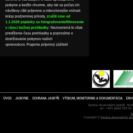
jaskyne a keďže chceme, aby ste sa počas ich
návštevy cítili príjemne a intenzívnejšie vnímali
krásy podzemnej prírody,
zrušili sme od
1.1.2026 poplatky za fotografovanie/filmovanie
v rámci bežnej prehliadky
. Neznamená to však
predĺženie času prehliadky a poprosíme o
dodržiavanie pokynov našich
sprievodcov. Prajeme príjemný zážitok!
ÚVOD
JASKYNE
OCHRANA JASKÝŇ
VÝSKUM, MONITORING A DOKUMENTÁCIA
ENV
Správa slovenských jaskýň, Hodž
tel.: +421 (0)44 553 61
Z
Copyright ©
Správa slovenských jas