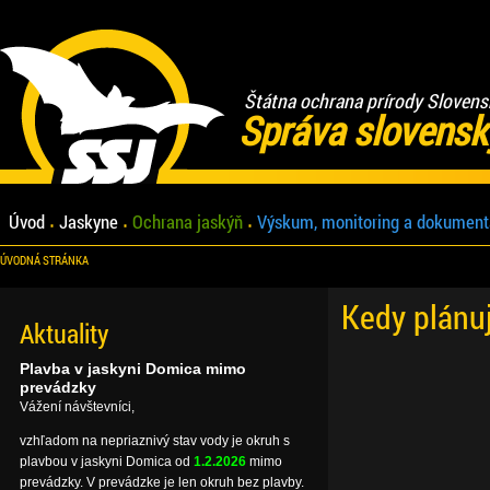
Štátna ochrana prírody Slovens
Správa slovensk
Úvod
Jaskyne
Ochrana jaskýň
Výskum, monitoring a dokument
ÚVODNÁ STRÁNKA
Kedy plánu
Aktuality
Plavba v jaskyni Domica mimo
prevádzky
Vážení návštevníci,
vzhľadom na nepriaznivý stav vody je okruh s
plavbou v jaskyni Domica od
1.2.2026
mimo
prevádzky. V prevádzke je len okruh bez plavby.