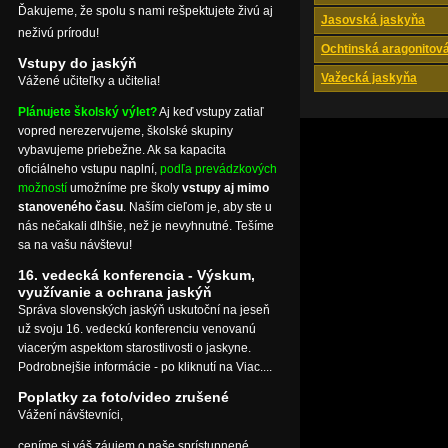
Ďakujeme, že spolu s nami rešpektujete živú aj
Jasovská jaskyňa
neživú prírodu!
Ochtinská aragonitov
Vstupy do jaskýň
Važecká jaskyňa
Vážené učiteľky a učitelia!
Plánujete školský výlet?
Aj keď vstupy zatiaľ
vopred nerezervujeme, školské skupiny
vybavujeme priebežne. Ak sa kapacita
oficiálneho vstupu naplní,
podľa prevádzkových
možností
umožníme pre školy
vstupy aj mimo
stanoveného času
. Naším cieľom je, aby ste u
nás nečakali dlhšie, než je nevyhnutné. Tešíme
sa na vašu návštevu!
16. vedecká konferencia - Výskum,
využívanie a ochrana jaskýň
Správa slovenských jaskýň uskutoční na jeseň
už svoju 16. vedeckú konferenciu venovanú
viacerým aspektom starostlivosti o jaskyne.
Podrobnejšie informácie - po kliknutí na Viac....
Poplatky za foto/video zrušené
Vážení návštevníci,
ceníme si váš záujem o naše sprístupnené