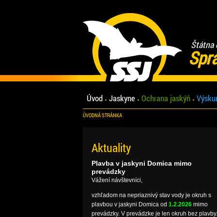
Štátna 
Spr
Úvod
Jaskyne
Ochrana jaskýň
Výsku
ÚVODNÁ STRÁNKA
Aktuality
Plavba v jaskyni Domica mimo
prevádzky
Vážení návštevníci,
vzhľadom na nepriaznivý stav vody je okruh s
plavbou v jaskyni Domica od
1.2.2026
mimo
prevádzky. V prevádzke je len okruh bez plavby