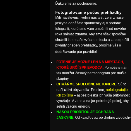
Ďakujeme za pochopenie.
Fotografovanie počas prehliadky
Milí návštevníci, veľmi nás teší, že si z našej
jaskyne odnášate spomienky aj v podobe
fotografií, ktoré sme vám umožnili od nového
roka snímať zdarma. Aby sme však spoločne
chránili tieto naše vzácne miesta a zabezpečili
plynulý priebeh prehliadky, prosíme vás o
dodržiavanie pár pravidiel:
FOTENIE JE MOŽNÉ LEN NA MIESTACH,
KTORÉ URČÍ SPRIEVODCA.
Pomôžete nám
tak dodržať časový harmonogram pre ďalšie
skupiny.
CHRÁŇME SPOLOČNE NETOPIERE.
Sú to
naši citliví obyvatelia. Prosíme,
nefotografujte
ich zblízka
– aj bez blesku ich vaša prítomnosť
vyrušuje. V zime a na jar potrebujú pokoj, aby
šetrili vzácnu energiu.
NAŠOU PRIORITOU JE OCHRANA
JASKYNE.
Od kvapľov až po drobné živočíchy