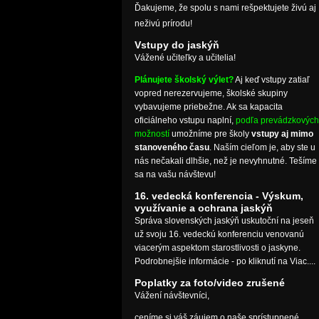
Ďakujeme, že spolu s nami rešpektujete živú aj
neživú prírodu!
Vstupy do jaskýň
Vážené učiteľky a učitelia!
Plánujete školský výlet?
Aj keď vstupy zatiaľ
vopred nerezervujeme, školské skupiny
vybavujeme priebežne. Ak sa kapacita
oficiálneho vstupu naplní,
podľa prevádzkových
možností
umožníme pre školy
vstupy aj mimo
stanoveného času
. Naším cieľom je, aby ste u
nás nečakali dlhšie, než je nevyhnutné. Tešíme
sa na vašu návštevu!
16. vedecká konferencia - Výskum,
využívanie a ochrana jaskýň
Správa slovenských jaskýň uskutoční na jeseň
už svoju 16. vedeckú konferenciu venovanú
viacerým aspektom starostlivosti o jaskyne.
Podrobnejšie informácie - po kliknutí na Viac....
Poplatky za foto/video zrušené
Vážení návštevníci,
ceníme si váš záujem o naše sprístupnené