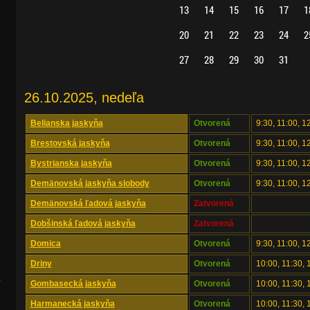
13
14
15
16
17
1
20
21
22
23
24
2
27
28
29
30
31
26.10.2025, nedeľa
Belianska jaskyňa
Otvorená
9:30, 11:00, 1
Brestovská jaskyňa
Otvorená
9:30, 11:00, 1
Bystrianska jaskyňa
Otvorená
9:30, 11:00, 1
Demänovská jaskyňa slobody
Otvorená
9:30, 11:00, 1
Demänovská ľadová jaskyňa
Zatvorená
Dobšinská ľadová jaskyňa
Zatvorená
Domica
Otvorená
9:30, 11:00, 1
Driny
Otvorená
10:00, 11:30, 
.
Gombasecká jaskyňa
Otvorená
10:00, 11:30,
Harmanecká jaskyňa
Otvorená
10:00, 11:30, 