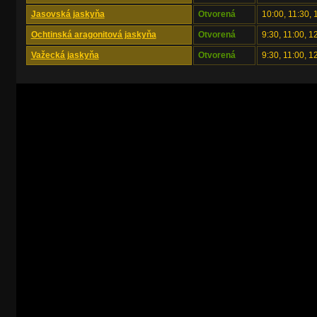
Jasovská jaskyňa
Otvorená
10:00, 11:30, 
Ochtinská aragonitová jaskyňa
Otvorená
9:30, 11:00, 1
Važecká jaskyňa
Otvorená
9:30, 11:00, 1