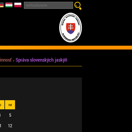
innosť
Správa slovenských jaskýň
o
ne
4
5
1
12