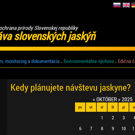
ochrana prírody Slovenskej republiky
áva slovenských jaskýň
m, monitoring a dokumentácia
Environmentálna výchova
Edičná č
Kedy plánujete návštevu jaskyne?
«
OKTÓBER
»
2025
po
ut
st
št
pi
s
1
2
3
6
7
8
9
10
1
.