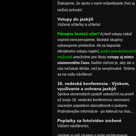
Ďakujeme, že spolu s nami rešpektujete živú aj
neživú prírodu!
Vstupy do jaskýň
Vážené učiteľky a učitelia!
Plánujete školský výlet?
Aj keď vstupy zatiaľ
vopred nerezervujeme, školské skupiny
vybavujeme priebežne. Ak sa kapacita
oficiálneho vstupu naplní,
podľa prevádzkových
možností
umožníme pre školy
vstupy aj mimo
stanoveného času
. Naším cieľom je, aby ste u
nás nečakali dlhšie, než je nevyhnutné. Tešíme
sa na vašu návštevu!
16. vedecká konferencia - Výskum,
využívanie a ochrana jaskýň
Správa slovenských jaskýň uskutoční na jeseň
už svoju 16. vedeckú konferenciu venovanú
viacerým aspektom starostlivosti o jaskyne.
Podrobnejšie informácie - po kliknutí na Viac....
Poplatky za foto/video zrušené
Vážení návštevníci,
ceníme si váš záujem o naše sprístupnené