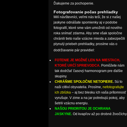
Ďakujeme za pochopenie.
Fotografovanie počas prehliadky
Milí návštevníci, veľmi nás teší, že si z našej
jaskyne odnášate spomienky aj v podobe
fotografií, ktoré sme vám umožnili od nového
roka snímať zdarma. Aby sme však spoločne
chránili tieto naše vzácne miesta a zabezpečili
plynulý priebeh prehliadky, prosíme vás o
dodržiavanie pár pravidiel:
FOTENIE JE MOŽNÉ LEN NA MIESTACH,
KTORÉ URČÍ SPRIEVODCA.
Pomôžete nám
tak dodržať časový harmonogram pre ďalšie
skupiny.
CHRÁŇME SPOLOČNE NETOPIERE.
Sú to
naši citliví obyvatelia. Prosíme,
nefotografujte
ich zblízka
– aj bez blesku ich vaša prítomnosť
vyrušuje. V zime a na jar potrebujú pokoj, aby
šetrili vzácnu energiu.
NAŠOU PRIORITOU JE OCHRANA
JASKYNE.
Od kvapľov až po drobné živočíchy