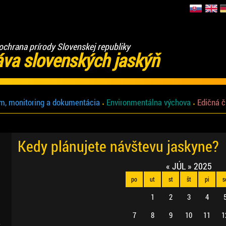
ochrana prírody Slovenskej republiky
áva slovenských jaskýň
m, monitoring a dokumentácia
Environmentálna výchova
Edičná č
Kedy plánujete návštevu jaskyne?
«
JÚL
»
2025
po
ut
st
št
pi
s
1
2
3
4
7
8
9
10
11
1
.