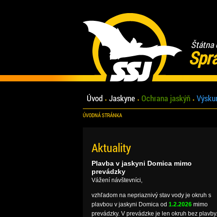
Štátna 
Spr
Úvod
Jaskyne
Ochrana jaskýň
Výsku
ÚVODNÁ STRÁNKA
Aktuality
Plavba v jaskyni Domica mimo
prevádzky
Vážení návštevníci,
vzhľadom na nepriaznivý stav vody je okruh s
plavbou v jaskyni Domica od
1.2.2026
mimo
prevádzky. V prevádzke je len okruh bez plavby