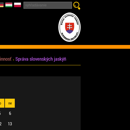
innosť
Správa slovenských jaskýň
o
ne
5
6
2
13