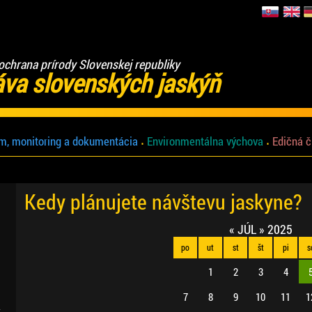
ochrana prírody Slovenskej republiky
áva slovenských jaskýň
m, monitoring a dokumentácia
Environmentálna výchova
Edičná č
Kedy plánujete návštevu jaskyne?
«
JÚL
»
2025
po
ut
st
št
pi
s
1
2
3
4
7
8
9
10
11
1
.