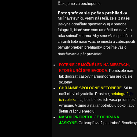
Ďakujeme za pochopenie.
Fotografovanie počas prehliadky
Milí návštevníci, veľmi nás teší, že si z našej
jaskyne odnášate spomienky aj v podobe
fotografií, ktoré sme vám umožnili od nového
roka snímať zdarma. Aby sme však spoločne
chránili tieto naše vzácne miesta a zabezpečili
plynulý priebeh prehliadky, prosíme vás o
dodržiavanie pár pravidiel:
FOTENIE JE MOŽNÉ LEN NA MIESTACH,
KTORÉ URČÍ SPRIEVODCA.
Pomôžete nám
tak dodržať časový harmonogram pre ďalšie
skupiny.
CHRÁŇME SPOLOČNE NETOPIERE.
Sú to
naši citliví obyvatelia. Prosíme,
nefotografujte
ich zblízka
– aj bez blesku ich vaša prítomnosť
vyrušuje. V zime a na jar potrebujú pokoj, aby
šetrili vzácnu energiu.
NAŠOU PRIORITOU JE OCHRANA
JASKYNE.
Od kvapľov až po drobné živočíchy