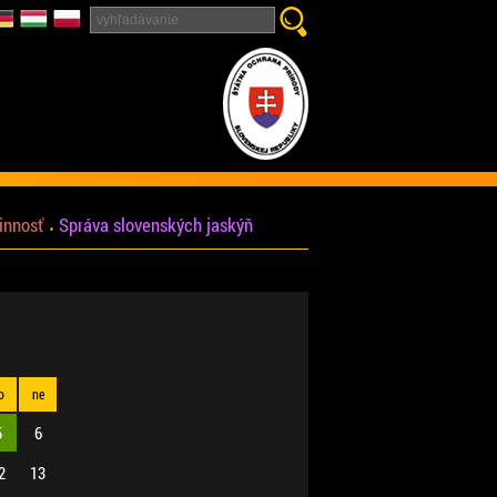
innosť
Správa slovenských jaskýň
o
ne
5
6
2
13