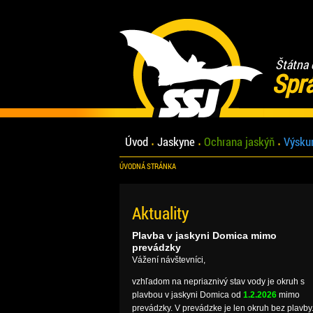
Štátna 
Spr
Úvod
Jaskyne
Ochrana jaskýň
Výsku
ÚVODNÁ STRÁNKA
Aktuality
Plavba v jaskyni Domica mimo
prevádzky
Vážení návštevníci,
vzhľadom na nepriaznivý stav vody je okruh s
plavbou v jaskyni Domica od
1.2.2026
mimo
prevádzky. V prevádzke je len okruh bez plavby