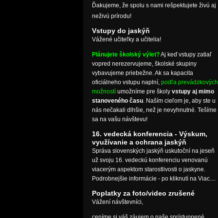
Ďakujeme, že spolu s nami rešpektujete živú aj
neživú prírodu!
Vstupy do jaskýň
Vážené učiteľky a učitelia!
Plánujete školský výlet?
Aj keď vstupy zatiaľ
vopred nerezervujeme, školské skupiny
vybavujeme priebežne. Ak sa kapacita
oficiálneho vstupu naplní,
podľa prevádzkových
možností
umožníme pre školy
vstupy aj mimo
stanoveného času
. Naším cieľom je, aby ste u
nás nečakali dlhšie, než je nevyhnutné. Tešíme
sa na vašu návštevu!
16. vedecká konferencia - Výskum,
využívanie a ochrana jaskýň
Správa slovenských jaskýň uskutoční na jeseň
už svoju 16. vedeckú konferenciu venovanú
viacerým aspektom starostlivosti o jaskyne.
Podrobnejšie informácie - po kliknutí na Viac....
Poplatky za foto/video zrušené
Vážení návštevníci,
ceníme si váš záujem o naše sprístupnené