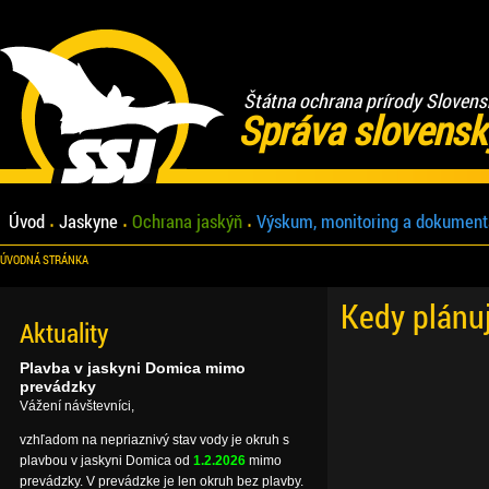
Štátna ochrana prírody Slovens
Správa slovensk
Úvod
Jaskyne
Ochrana jaskýň
Výskum, monitoring a dokument
ÚVODNÁ STRÁNKA
Kedy plánu
Aktuality
Plavba v jaskyni Domica mimo
prevádzky
Vážení návštevníci,
vzhľadom na nepriaznivý stav vody je okruh s
plavbou v jaskyni Domica od
1.2.2026
mimo
prevádzky. V prevádzke je len okruh bez plavby.