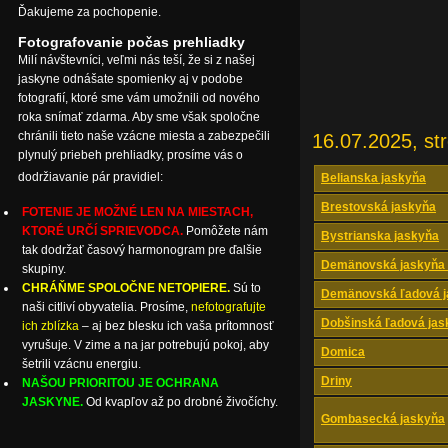
Ďakujeme za pochopenie.
Fotografovanie počas prehliadky
Milí návštevníci, veľmi nás teší, že si z našej
jaskyne odnášate spomienky aj v podobe
fotografií, ktoré sme vám umožnili od nového
roka snímať zdarma. Aby sme však spoločne
chránili tieto naše vzácne miesta a zabezpečili
16.07.2025, st
plynulý priebeh prehliadky, prosíme vás o
dodržiavanie pár pravidiel:
Belianska jaskyňa
Brestovská jaskyňa
FOTENIE JE MOŽNÉ LEN NA MIESTACH,
KTORÉ URČÍ SPRIEVODCA.
Pomôžete nám
Bystrianska jaskyňa
tak dodržať časový harmonogram pre ďalšie
Demänovská jaskyňa 
skupiny.
CHRÁŇME SPOLOČNE NETOPIERE.
Sú to
Demänovská ľadová j
naši citliví obyvatelia. Prosíme,
nefotografujte
Dobšinská ľadová jas
ich zblízka
– aj bez blesku ich vaša prítomnosť
vyrušuje. V zime a na jar potrebujú pokoj, aby
Domica
šetrili vzácnu energiu.
Driny
NAŠOU PRIORITOU JE OCHRANA
JASKYNE.
Od kvapľov až po drobné živočíchy.
Gombasecká jaskyňa