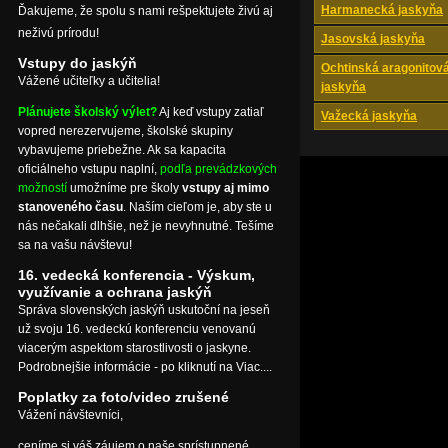
Harmanecká jaskyňa
Ďakujeme, že spolu s nami rešpektujete živú aj
neživú prírodu!
Jasovská jaskyňa
Vstupy do jaskýň
Ochtinská aragonitov
Vážené učiteľky a učitelia!
jaskyňa
Plánujete školský výlet?
Aj keď vstupy zatiaľ
Važecká jaskyňa
vopred nerezervujeme, školské skupiny
vybavujeme priebežne. Ak sa kapacita
oficiálneho vstupu naplní,
podľa prevádzkových
možností
umožníme pre školy
vstupy aj mimo
stanoveného času
. Naším cieľom je, aby ste u
nás nečakali dlhšie, než je nevyhnutné. Tešíme
sa na vašu návštevu!
16. vedecká konferencia - Výskum,
využívanie a ochrana jaskýň
Správa slovenských jaskýň uskutoční na jeseň
už svoju 16. vedeckú konferenciu venovanú
viacerým aspektom starostlivosti o jaskyne.
Podrobnejšie informácie - po kliknutí na Viac....
Poplatky za foto/video zrušené
Vážení návštevníci,
ceníme si váš záujem o naše sprístupnené