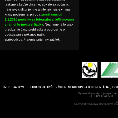
jaskyne a keďže chceme, aby ste sa počas ich
návštevy cítili príjemne a intenzívnejšie vnímali
krásy podzemnej prírody,
zrušili sme od
1.1.2026 poplatky za fotografovanie/filmovanie
v rámci bežnej prehliadky
. Neznamená to však
predĺženie času prehliadky a poprosíme o
dodržiavanie pokynov našich
sprievodcov. Prajeme príjemný zážitok!
ÚVOD
JASKYNE
OCHRANA JASKÝŇ
VÝSKUM, MONITORING A DOKUMENTÁCIA
ENV
Správa slovenských jaskýň, Hodž
tel.: +421 (0)44 553 61
Z
Copyright ©
Správa slovenských jas