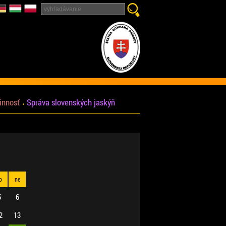
innosť
Správa slovenských jaskýň
o
ne
5
6
2
13