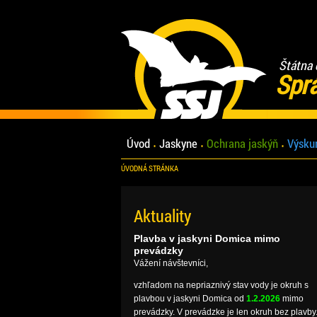
Štátna 
Spr
Úvod
Jaskyne
Ochrana jaskýň
Výsku
ÚVODNÁ STRÁNKA
Aktuality
Plavba v jaskyni Domica mimo
prevádzky
Vážení návštevníci,
vzhľadom na nepriaznivý stav vody je okruh s
plavbou v jaskyni Domica od
1.2.2026
mimo
prevádzky. V prevádzke je len okruh bez plavby