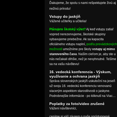
Ďakujeme, že spolu s nami rešpektujete živú aj
neživú prírodu!
Vstupy do jaskýň
Vážené učiteľky a učitelia!
Plánujete školský výlet?
Aj keď vstupy zatiaľ
vopred nerezervujeme, školské skupiny
vybavujeme priebežne. Ak sa kapacita
oficiálneho vstupu naplní,
podľa prevádzkových
možností
umožníme pre školy
vstupy aj mimo
stanoveného času
. Naším cieľom je, aby ste u
nás nečakali dlhšie, než je nevyhnutné. Tešíme
sa na vašu návštevu!
16. vedecká konferencia - Výskum,
využívanie a ochrana jaskýň
Správa slovenských jaskýň uskutoční na jeseň
už svoju 16. vedeckú konferenciu venovanú
viacerým aspektom starostlivosti o jaskyne.
Podrobnejšie informácie - po kliknutí na Viac....
Poplatky za foto/video zrušené
Vážení návštevníci,
ceníme si váš záujem o naše sprístupnené