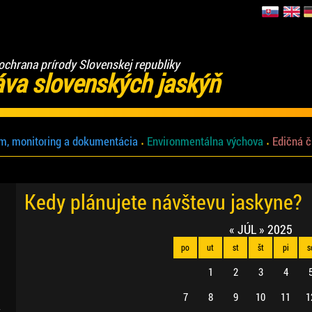
ochrana prírody Slovenskej republiky
áva slovenských jaskýň
m, monitoring a dokumentácia
Environmentálna výchova
Edičná č
Kedy plánujete návštevu jaskyne?
«
JÚL
»
2025
po
ut
st
št
pi
s
1
2
3
4
7
8
9
10
11
1
.