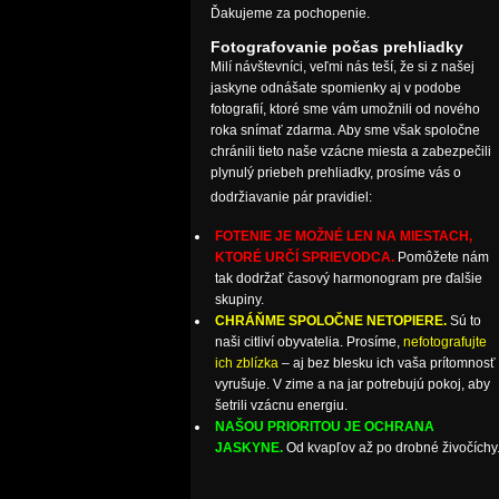
Ďakujeme za pochopenie.
Fotografovanie počas prehliadky
Milí návštevníci, veľmi nás teší, že si z našej
jaskyne odnášate spomienky aj v podobe
fotografií, ktoré sme vám umožnili od nového
roka snímať zdarma. Aby sme však spoločne
chránili tieto naše vzácne miesta a zabezpečili
plynulý priebeh prehliadky, prosíme vás o
dodržiavanie pár pravidiel:
FOTENIE JE MOŽNÉ LEN NA MIESTACH,
KTORÉ URČÍ SPRIEVODCA.
Pomôžete nám
tak dodržať časový harmonogram pre ďalšie
skupiny.
CHRÁŇME SPOLOČNE NETOPIERE.
Sú to
naši citliví obyvatelia. Prosíme,
nefotografujte
ich zblízka
– aj bez blesku ich vaša prítomnosť
vyrušuje. V zime a na jar potrebujú pokoj, aby
šetrili vzácnu energiu.
NAŠOU PRIORITOU JE OCHRANA
JASKYNE.
Od kvapľov až po drobné živočíchy