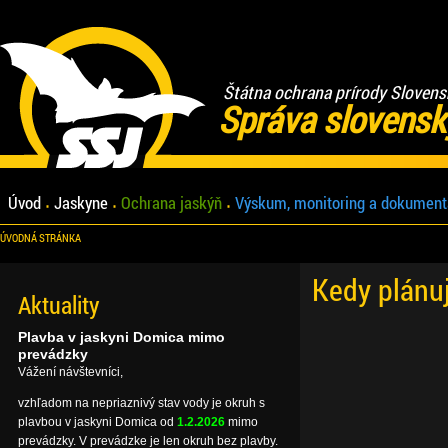
Štátna ochrana prírody Slovens
Správa slovensk
Úvod
Jaskyne
Ochrana jaskýň
Výskum, monitoring a dokument
ÚVODNÁ STRÁNKA
Kedy plánu
Aktuality
Plavba v jaskyni Domica mimo
prevádzky
Vážení návštevníci,
vzhľadom na nepriaznivý stav vody je okruh s
plavbou v jaskyni Domica od
1.2.2026
mimo
prevádzky. V prevádzke je len okruh bez plavby.