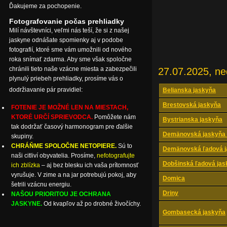
Ďakujeme za pochopenie.
Fotografovanie počas prehliadky
Milí návštevníci, veľmi nás teší, že si z našej
jaskyne odnášate spomienky aj v podobe
fotografií, ktoré sme vám umožnili od nového
roka snímať zdarma. Aby sme však spoločne
chránili tieto naše vzácne miesta a zabezpečili
27.07.2025, ne
plynulý priebeh prehliadky, prosíme vás o
dodržiavanie pár pravidiel:
Belianska jaskyňa
Brestovská jaskyňa
FOTENIE JE MOŽNÉ LEN NA MIESTACH,
KTORÉ URČÍ SPRIEVODCA.
Pomôžete nám
Bystrianska jaskyňa
tak dodržať časový harmonogram pre ďalšie
Demänovská jaskyňa 
skupiny.
CHRÁŇME SPOLOČNE NETOPIERE.
Sú to
Demänovská ľadová j
naši citliví obyvatelia. Prosíme,
nefotografujte
Dobšinská ľadová jas
ich zblízka
– aj bez blesku ich vaša prítomnosť
vyrušuje. V zime a na jar potrebujú pokoj, aby
Domica
šetrili vzácnu energiu.
Driny
NAŠOU PRIORITOU JE OCHRANA
JASKYNE.
Od kvapľov až po drobné živočíchy.
Gombasecká jaskyňa