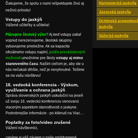
Harmanecká jaskyňa
Ďakujeme, že spolu s nami rešpektujete živú aj
neživú prírodu!
Jasovská jaskyňa
Vstupy do jaskýň
Ochtinská aragonitov
Vážené učiteľky a učitelia!
jaskyňa
Plánujete školský výlet?
Aj keď vstupy zatiaľ
Važecká jaskyňa
vopred nerezervujeme, školské skupiny
vybavujeme priebežne. Ak sa kapacita
oficiálneho vstupu naplní,
podľa prevádzkových
možností
umožníme pre školy
vstupy aj mimo
stanoveného času
. Naším cieľom je, aby ste u
nás nečakali dlhšie, než je nevyhnutné. Tešíme
sa na vašu návštevu!
16. vedecká konferencia - Výskum,
využívanie a ochrana jaskýň
Správa slovenských jaskýň uskutoční na jeseň
už svoju 16. vedeckú konferenciu venovanú
viacerým aspektom starostlivosti o jaskyne.
Podrobnejšie informácie - po kliknutí na Viac....
Poplatky za foto/video zrušené
Vážení návštevníci,
ceníme si váš záujem o naše sprístupnené