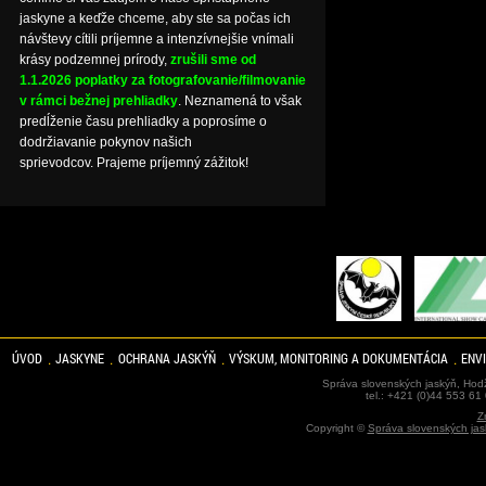
jaskyne a keďže chceme, aby ste sa počas ich
návštevy cítili príjemne a intenzívnejšie vnímali
krásy podzemnej prírody,
zrušili sme od
1.1.2026 poplatky za fotografovanie/filmovanie
v rámci bežnej prehliadky
. Neznamená to však
predĺženie času prehliadky a poprosíme o
dodržiavanie pokynov našich
sprievodcov. Prajeme príjemný zážitok!
ÚVOD
JASKYNE
OCHRANA JASKÝŇ
VÝSKUM, MONITORING A DOKUMENTÁCIA
ENV
Správa slovenských jaskýň, Hodž
tel.: +421 (0)44 553 61
Z
Copyright ©
Správa slovenských jas