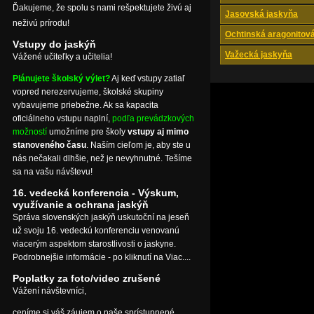
Ďakujeme, že spolu s nami rešpektujete živú aj
Jasovská jaskyňa
neživú prírodu!
Ochtinská aragonitov
Vstupy do jaskýň
Važecká jaskyňa
Vážené učiteľky a učitelia!
Plánujete školský výlet?
Aj keď vstupy zatiaľ
vopred nerezervujeme, školské skupiny
vybavujeme priebežne. Ak sa kapacita
oficiálneho vstupu naplní,
podľa prevádzkových
možností
umožníme pre školy
vstupy aj mimo
stanoveného času
. Naším cieľom je, aby ste u
nás nečakali dlhšie, než je nevyhnutné. Tešíme
sa na vašu návštevu!
16. vedecká konferencia - Výskum,
využívanie a ochrana jaskýň
Správa slovenských jaskýň uskutoční na jeseň
už svoju 16. vedeckú konferenciu venovanú
viacerým aspektom starostlivosti o jaskyne.
Podrobnejšie informácie - po kliknutí na Viac....
Poplatky za foto/video zrušené
Vážení návštevníci,
ceníme si váš záujem o naše sprístupnené