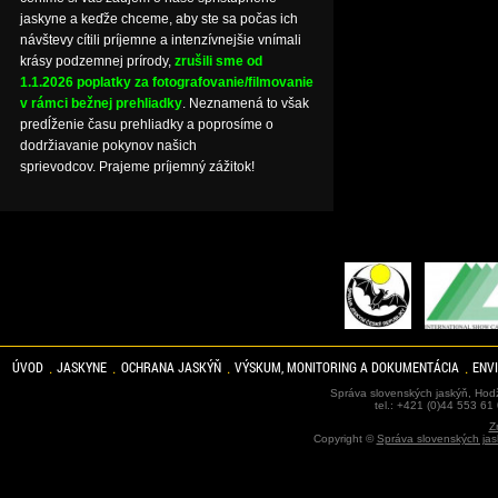
jaskyne a keďže chceme, aby ste sa počas ich
návštevy cítili príjemne a intenzívnejšie vnímali
krásy podzemnej prírody,
zrušili sme od
1.1.2026 poplatky za fotografovanie/filmovanie
v rámci bežnej prehliadky
. Neznamená to však
predĺženie času prehliadky a poprosíme o
dodržiavanie pokynov našich
sprievodcov. Prajeme príjemný zážitok!
ÚVOD
JASKYNE
OCHRANA JASKÝŇ
VÝSKUM, MONITORING A DOKUMENTÁCIA
ENV
Správa slovenských jaskýň, Hodž
tel.: +421 (0)44 553 61
Z
Copyright ©
Správa slovenských jas