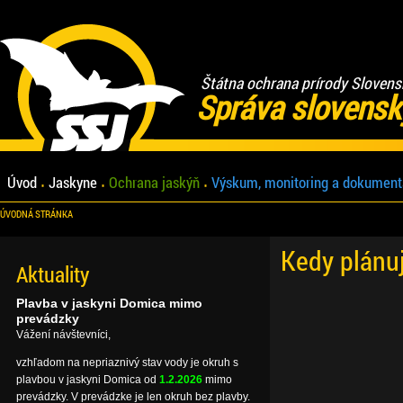
Štátna ochrana prírody Slovens
Správa slovensk
Úvod
Jaskyne
Ochrana jaskýň
Výskum, monitoring a dokument
ÚVODNÁ STRÁNKA
Kedy plánu
Aktuality
Plavba v jaskyni Domica mimo
prevádzky
Vážení návštevníci,
vzhľadom na nepriaznivý stav vody je okruh s
plavbou v jaskyni Domica od
1.2.2026
mimo
prevádzky. V prevádzke je len okruh bez plavby.