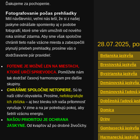
Ďakujeme za pochopenie.
Fotografovanie počas prehliadky
Milí návštevníci, veľmi nás teší, že si z našej
jaskyne odnášate spomienky aj v podobe
fotografií, ktoré sme vám umožnili od nového
roka snímať zdarma. Aby sme však spoločne
chránili tieto naše vzácne miesta a zabezpečili
28.07.2025, po
plynulý priebeh prehliadky, prosíme vás o
dodržiavanie pár pravidiel:
Belianska jaskyňa
Brestovská jaskyňa
FOTENIE JE MOŽNÉ LEN NA MIESTACH,
KTORÉ URČÍ SPRIEVODCA.
Pomôžete nám
Bystrianska jaskyňa
tak dodržať časový harmonogram pre ďalšie
Demänovská jaskyňa 
skupiny.
CHRÁŇME SPOLOČNE NETOPIERE.
Sú to
Demänovská ľadová j
naši citliví obyvatelia. Prosíme,
nefotografujte
Dobšinská ľadová jas
ich zblízka
– aj bez blesku ich vaša prítomnosť
vyrušuje. V zime a na jar potrebujú pokoj, aby
Domica
šetrili vzácnu energiu.
Driny
NAŠOU PRIORITOU JE OCHRANA
JASKYNE.
Od kvapľov až po drobné živočíchy.
Gombasecká jaskyňa
Harmanecká jaskyňa