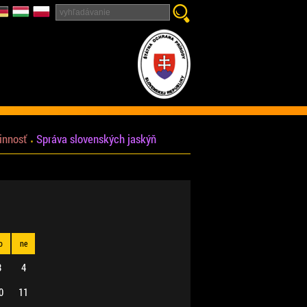
innosť
Správa slovenských jaskýň
o
ne
3
4
0
11