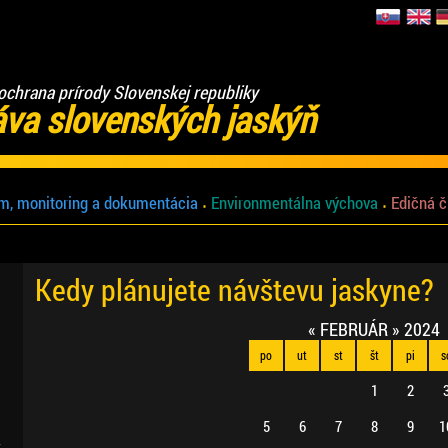
ochrana prírody Slovenskej republiky
áva slovenských jaskýň
m, monitoring a dokumentácia
Environmentálna výchova
Edičná č
Kedy plánujete návštevu jaskyne?
«
FEBRUÁR
»
2024
po
ut
st
št
pi
s
1
2
5
6
7
8
9
1
.