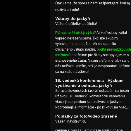
Ďakujeme, že spolu s nami rešpektujete živú aj
neživú prírodu!
Vstupy do jaskýň
Vážené učiteľky a učitelia!
Plánujete školský výlet?
Aj keď vstupy zatiaľ
vopred nerezervujeme, školské skupiny
vybavujeme priebežne. Ak sa kapacita
oficiálneho vstupu naplní,
podľa prevádzkových
možností
umožníme pre školy
vstupy aj mimo
stanoveného času
. Naším cieľom je, aby ste u
nás nečakali dlhšie, než je nevyhnutné. Tešíme
sa na vašu návštevu!
16. vedecká konferencia - Výskum,
využívanie a ochrana jaskýň
Správa slovenských jaskýň uskutoční na jeseň
už svoju 16. vedeckú konferenciu venovanú
viacerým aspektom starostlivosti o jaskyne.
Podrobnejšie informácie - po kliknutí na Viac....
Poplatky za foto/video zrušené
Vážení návštevníci,
ceníme si váš záujem o naše sprístupnené