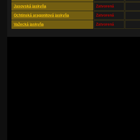
Jasovská jaskyňa
Zatvorená
Ochtinská aragonitová jaskyňa
Zatvorená
Važecká jaskyňa
Zatvorená