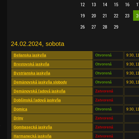
12
13
14
15
16
1
19
20
21
22
23
2
26
27
28
29
24.02.2024, sobota
Belianska jaskyňa
Otvorená
9:30, 1
Brestovská jaskyňa
Otvorená
9:30, 1
Bystrianska jaskyňa
Otvorená
9:30, 1
Demänovská jaskyňa slobody
Otvorená
9:30, 1
Demänovská ľadová jaskyňa
Zatvorená
Dobšinská ľadová jaskyňa
Zatvorená
Domica
Otvorená
9:30, 1
Driny
Zatvorená
.
Gombasecká jaskyňa
Zatvorená
Harmanecká jaskyňa
Zatvorená