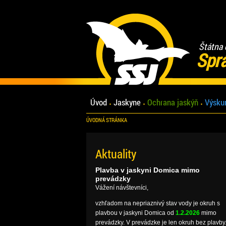
Štátna 
Spr
Úvod
Jaskyne
Ochrana jaskýň
Výsku
ÚVODNÁ STRÁNKA
Aktuality
Plavba v jaskyni Domica mimo
prevádzky
Vážení návštevníci,
vzhľadom na nepriaznivý stav vody je okruh s
plavbou v jaskyni Domica od
1.2.2026
mimo
prevádzky. V prevádzke je len okruh bez plavby