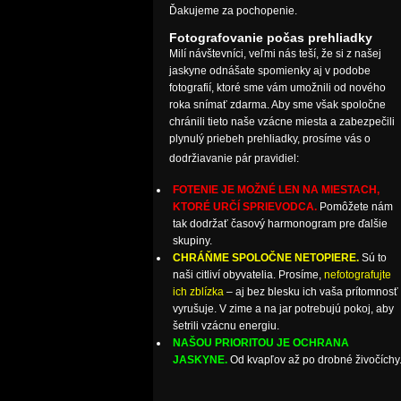
Ďakujeme za pochopenie.
Fotografovanie počas prehliadky
Milí návštevníci, veľmi nás teší, že si z našej
jaskyne odnášate spomienky aj v podobe
fotografií, ktoré sme vám umožnili od nového
roka snímať zdarma. Aby sme však spoločne
chránili tieto naše vzácne miesta a zabezpečili
plynulý priebeh prehliadky, prosíme vás o
dodržiavanie pár pravidiel:
FOTENIE JE MOŽNÉ LEN NA MIESTACH,
KTORÉ URČÍ SPRIEVODCA.
Pomôžete nám
tak dodržať časový harmonogram pre ďalšie
skupiny.
CHRÁŇME SPOLOČNE NETOPIERE.
Sú to
naši citliví obyvatelia. Prosíme,
nefotografujte
ich zblízka
– aj bez blesku ich vaša prítomnosť
vyrušuje. V zime a na jar potrebujú pokoj, aby
šetrili vzácnu energiu.
NAŠOU PRIORITOU JE OCHRANA
JASKYNE.
Od kvapľov až po drobné živočíchy