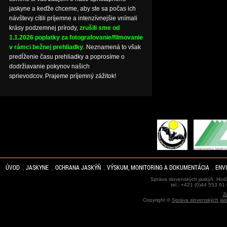
jaskyne a keďže chceme, aby ste sa počas ich
návštevy cítili príjemne a intenzívnejšie vnímali
krásy podzemnej prírody,
zrušili sme od
1.1.2026 poplatky za fotografovanie/filmovanie
v rámci bežnej prehliadky
. Neznamená to však
predĺženie času prehliadky a poprosíme o
dodržiavanie pokynov našich
sprievodcov. Prajeme príjemný zážitok!
ÚVOD
JASKYNE
OCHRANA JASKÝŇ
VÝSKUM, MONITORING A DOKUMENTÁCIA
ENV
Správa slovenských jaskýň, Hodž
tel.: +421 (0)44 553 61
Z
Copyright ©
Správa slovenských jas