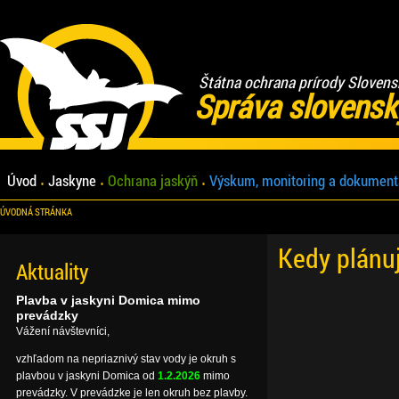
Štátna ochrana prírody Slovens
Správa slovensk
Úvod
Jaskyne
Ochrana jaskýň
Výskum, monitoring a dokument
ÚVODNÁ STRÁNKA
Kedy plánu
Aktuality
Plavba v jaskyni Domica mimo
prevádzky
Vážení návštevníci,
vzhľadom na nepriaznivý stav vody je okruh s
plavbou v jaskyni Domica od
1.2.2026
mimo
prevádzky. V prevádzke je len okruh bez plavby.