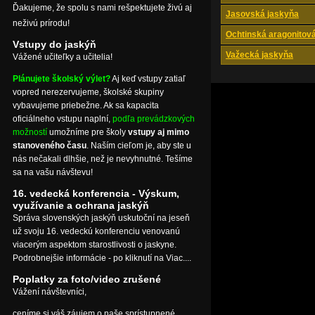
Ďakujeme, že spolu s nami rešpektujete živú aj
Jasovská jaskyňa
neživú prírodu!
Ochtinská aragonitov
Vstupy do jaskýň
Važecká jaskyňa
Vážené učiteľky a učitelia!
Plánujete školský výlet?
Aj keď vstupy zatiaľ
vopred nerezervujeme, školské skupiny
vybavujeme priebežne. Ak sa kapacita
oficiálneho vstupu naplní,
podľa prevádzkových
možností
umožníme pre školy
vstupy aj mimo
stanoveného času
. Naším cieľom je, aby ste u
nás nečakali dlhšie, než je nevyhnutné. Tešíme
sa na vašu návštevu!
16. vedecká konferencia - Výskum,
využívanie a ochrana jaskýň
Správa slovenských jaskýň uskutoční na jeseň
už svoju 16. vedeckú konferenciu venovanú
viacerým aspektom starostlivosti o jaskyne.
Podrobnejšie informácie - po kliknutí na Viac....
Poplatky za foto/video zrušené
Vážení návštevníci,
ceníme si váš záujem o naše sprístupnené