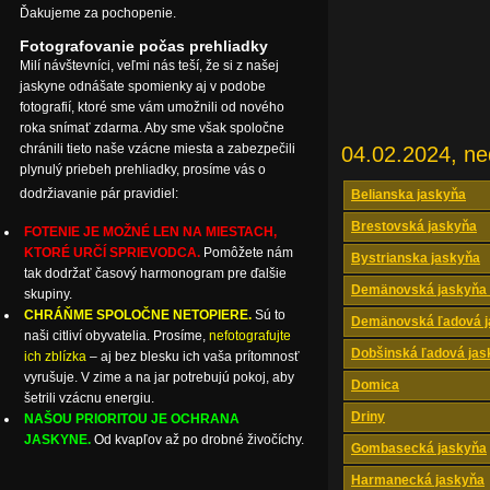
Ďakujeme za pochopenie.
Fotografovanie počas prehliadky
Milí návštevníci, veľmi nás teší, že si z našej
jaskyne odnášate spomienky aj v podobe
fotografií, ktoré sme vám umožnili od nového
roka snímať zdarma. Aby sme však spoločne
chránili tieto naše vzácne miesta a zabezpečili
04.02.2024, ne
plynulý priebeh prehliadky, prosíme vás o
dodržiavanie pár pravidiel:
Belianska jaskyňa
Brestovská jaskyňa
FOTENIE JE MOŽNÉ LEN NA MIESTACH,
KTORÉ URČÍ SPRIEVODCA.
Pomôžete nám
Bystrianska jaskyňa
tak dodržať časový harmonogram pre ďalšie
Demänovská jaskyňa 
skupiny.
CHRÁŇME SPOLOČNE NETOPIERE.
Sú to
Demänovská ľadová j
naši citliví obyvatelia. Prosíme,
nefotografujte
Dobšinská ľadová jas
ich zblízka
– aj bez blesku ich vaša prítomnosť
vyrušuje. V zime a na jar potrebujú pokoj, aby
Domica
šetrili vzácnu energiu.
Driny
NAŠOU PRIORITOU JE OCHRANA
JASKYNE.
Od kvapľov až po drobné živočíchy.
Gombasecká jaskyňa
Harmanecká jaskyňa