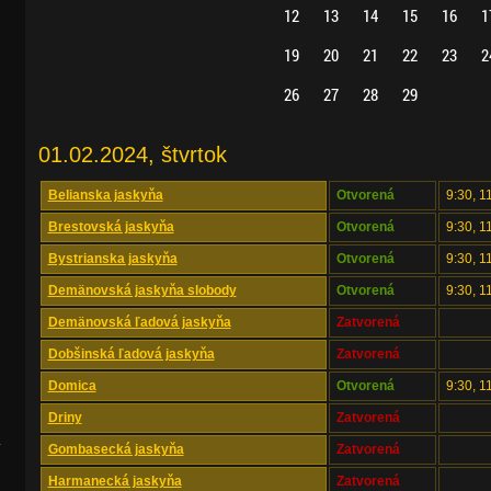
12
13
14
15
16
1
19
20
21
22
23
2
26
27
28
29
01.02.2024, štvrtok
Belianska jaskyňa
Otvorená
9:30, 1
Brestovská jaskyňa
Otvorená
9:30, 1
Bystrianska jaskyňa
Otvorená
9:30, 1
Demänovská jaskyňa slobody
Otvorená
9:30, 1
Demänovská ľadová jaskyňa
Zatvorená
Dobšinská ľadová jaskyňa
Zatvorená
Domica
Otvorená
9:30, 1
Driny
Zatvorená
.
Gombasecká jaskyňa
Zatvorená
Harmanecká jaskyňa
Zatvorená