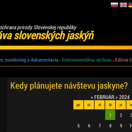
ochrana prírody Slovenskej republiky
áva slovenských jaskýň
m, monitoring a dokumentácia
Environmentálna výchova
Edičná č
Kedy plánujete návštevu jaskyne?
«
FEBRUÁR
»
2024
po
ut
st
št
pi
s
1
2
5
6
7
8
9
1
.