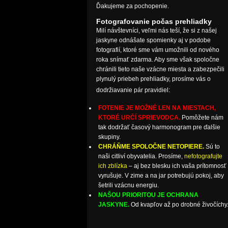
Ďakujeme za pochopenie.
Fotografovanie počas prehliadky
Milí návštevníci, veľmi nás teší, že si z našej
jaskyne odnášate spomienky aj v podobe
fotografií, ktoré sme vám umožnili od nového
roka snímať zdarma. Aby sme však spoločne
chránili tieto naše vzácne miesta a zabezpečili
plynulý priebeh prehliadky, prosíme vás o
dodržiavanie pár pravidiel:
FOTENIE JE MOŽNÉ LEN NA MIESTACH,
KTORÉ URČÍ SPRIEVODCA.
Pomôžete nám
tak dodržať časový harmonogram pre ďalšie
skupiny.
CHRÁŇME SPOLOČNE NETOPIERE.
Sú to
naši citliví obyvatelia. Prosíme,
nefotografujte
ich zblízka
– aj bez blesku ich vaša prítomnosť
vyrušuje. V zime a na jar potrebujú pokoj, aby
šetrili vzácnu energiu.
NAŠOU PRIORITOU JE OCHRANA
JASKYNE.
Od kvapľov až po drobné živočíchy