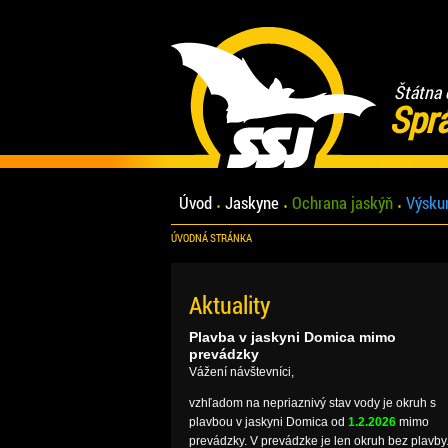
Štátna 
Spr
Úvod
Jaskyne
Ochrana jaskýň
Výsku
ÚVODNÁ STRÁNKA
Aktuality
Plavba v jaskyni Domica mimo
prevádzky
Vážení návštevníci,
vzhľadom na nepriaznivý stav vody je okruh s
plavbou v jaskyni Domica od
1.2.2026
mimo
prevádzky. V prevádzke je len okruh bez plavby