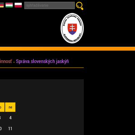
innosť
Správa slovenských jaskýň
o
ne
3
4
0
11