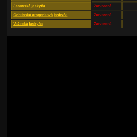
Jasovská jaskyňa
Zatvorená
Ochtinská aragonitová jaskyňa
Zatvorená
Važecká jaskyňa
Zatvorená