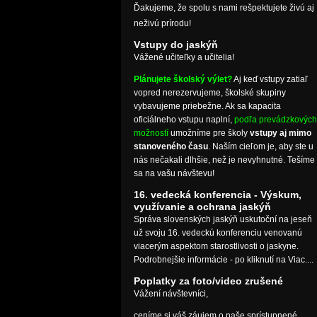
Ďakujeme, že spolu s nami rešpektujete živú aj
neživú prírodu!
Vstupy do jaskýň
Vážené učiteľky a učitelia!
Plánujete školský výlet?
Aj keď vstupy zatiaľ
vopred nerezervujeme, školské skupiny
vybavujeme priebežne. Ak sa kapacita
oficiálneho vstupu naplní,
podľa prevádzkových
možností
umožníme pre školy
vstupy aj mimo
stanoveného času
. Naším cieľom je, aby ste u
nás nečakali dlhšie, než je nevyhnutné. Tešíme
sa na vašu návštevu!
16. vedecká konferencia - Výskum,
využívanie a ochrana jaskýň
Správa slovenských jaskýň uskutoční na jeseň
už svoju 16. vedeckú konferenciu venovanú
viacerým aspektom starostlivosti o jaskyne.
Podrobnejšie informácie - po kliknutí na Viac....
Poplatky za foto/video zrušené
Vážení návštevníci,
ceníme si váš záujem o naše sprístupnené