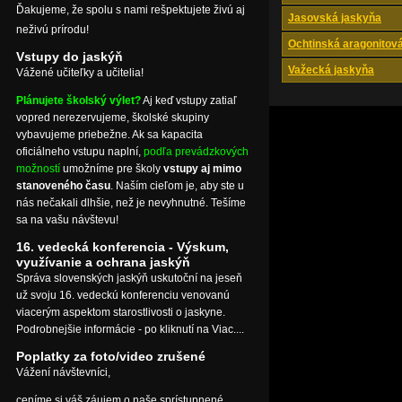
Ďakujeme, že spolu s nami rešpektujete živú aj
Jasovská jaskyňa
neživú prírodu!
Ochtinská aragonitov
Vstupy do jaskýň
Važecká jaskyňa
Vážené učiteľky a učitelia!
Plánujete školský výlet?
Aj keď vstupy zatiaľ
vopred nerezervujeme, školské skupiny
vybavujeme priebežne. Ak sa kapacita
oficiálneho vstupu naplní,
podľa prevádzkových
možností
umožníme pre školy
vstupy aj mimo
stanoveného času
. Naším cieľom je, aby ste u
nás nečakali dlhšie, než je nevyhnutné. Tešíme
sa na vašu návštevu!
16. vedecká konferencia - Výskum,
využívanie a ochrana jaskýň
Správa slovenských jaskýň uskutoční na jeseň
už svoju 16. vedeckú konferenciu venovanú
viacerým aspektom starostlivosti o jaskyne.
Podrobnejšie informácie - po kliknutí na Viac....
Poplatky za foto/video zrušené
Vážení návštevníci,
ceníme si váš záujem o naše sprístupnené