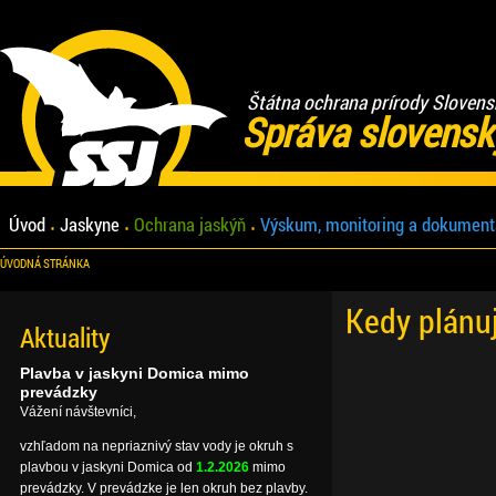
Štátna ochrana prírody Slovens
Správa slovensk
Úvod
Jaskyne
Ochrana jaskýň
Výskum, monitoring a dokument
ÚVODNÁ STRÁNKA
Kedy plánu
Aktuality
Plavba v jaskyni Domica mimo
prevádzky
Vážení návštevníci,
vzhľadom na nepriaznivý stav vody je okruh s
plavbou v jaskyni Domica od
1.2.2026
mimo
prevádzky. V prevádzke je len okruh bez plavby.