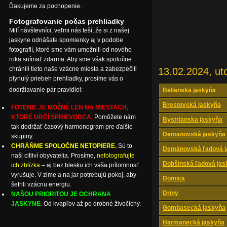
Ďakujeme za pochopenie.
Fotografovanie počas prehliadky
Milí návštevníci, veľmi nás teší, že si z našej
jaskyne odnášate spomienky aj v podobe
fotografií, ktoré sme vám umožnili od nového
roka snímať zdarma. Aby sme však spoločne
chránili tieto naše vzácne miesta a zabezpečili
13.02.2024, ut
plynulý priebeh prehliadky, prosíme vás o
dodržiavanie pár pravidiel:
Belianska jaskyňa
Brestovská jaskyňa
FOTENIE JE MOŽNÉ LEN NA MIESTACH,
KTORÉ URČÍ SPRIEVODCA.
Pomôžete nám
Bystrianska jaskyňa
tak dodržať časový harmonogram pre ďalšie
Demänovská jaskyňa 
skupiny.
CHRÁŇME SPOLOČNE NETOPIERE.
Sú to
Demänovská ľadová j
naši citliví obyvatelia. Prosíme,
nefotografujte
Dobšinská ľadová jas
ich zblízka
– aj bez blesku ich vaša prítomnosť
vyrušuje. V zime a na jar potrebujú pokoj, aby
Domica
šetrili vzácnu energiu.
Driny
NAŠOU PRIORITOU JE OCHRANA
JASKYNE.
Od kvapľov až po drobné živočíchy.
Gombasecká jaskyňa
Harmanecká jaskyňa