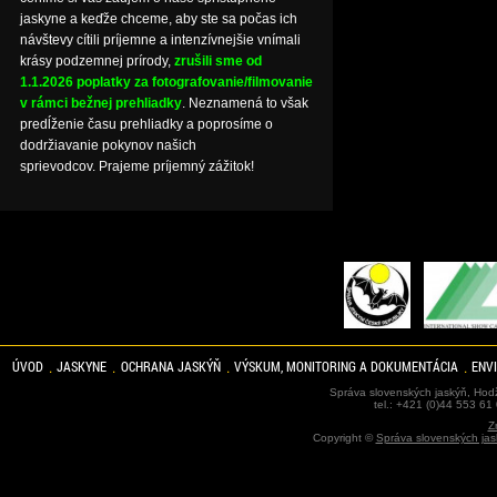
jaskyne a keďže chceme, aby ste sa počas ich
návštevy cítili príjemne a intenzívnejšie vnímali
krásy podzemnej prírody,
zrušili sme od
1.1.2026 poplatky za fotografovanie/filmovanie
v rámci bežnej prehliadky
. Neznamená to však
predĺženie času prehliadky a poprosíme o
dodržiavanie pokynov našich
sprievodcov. Prajeme príjemný zážitok!
ÚVOD
JASKYNE
OCHRANA JASKÝŇ
VÝSKUM, MONITORING A DOKUMENTÁCIA
ENV
Správa slovenských jaskýň, Hodž
tel.: +421 (0)44 553 61
Z
Copyright ©
Správa slovenských jas