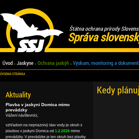
Štátna ochrana prírody Slovens
Správa slovensk
Úvod
Jaskyne
Ochrana jaskýň
Výskum, monitoring a dokument
ÚVODNÁ STRÁNKA
Kedy plánu
Aktuality
Plavba v jaskyni Domica mimo
prevádzky
Vážení návštevníci,
vzhľadom na nepriaznivý stav vody je okruh s
plavbou v jaskyni Domica od
1.2.2026
mimo
prevádzky. V prevádzke je len okruh bez plavby.