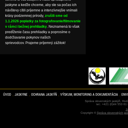
jaskyne a keďže chceme, aby ste sa počas ich
návštevy cítili príjemne a intenzívnejšie vnímali
krásy podzemnej prírody,
zrušili sme od
1.1.2026 poplatky za fotografovanie/filmovanie
v rámci bežnej prehliadky
. Neznamená to však
predĺženie času prehliadky a poprosíme o
dodržiavanie pokynov našich
sprievodcov. Prajeme príjemný zážitok!
ÚVOD
JASKYNE
OCHRANA JASKÝŇ
VÝSKUM, MONITORING A DOKUMENTÁCIA
ENV
Správa slovenských jaskýň, Hodž
tel.: +421 (0)44 553 61
Z
Copyright ©
Správa slovenských jas