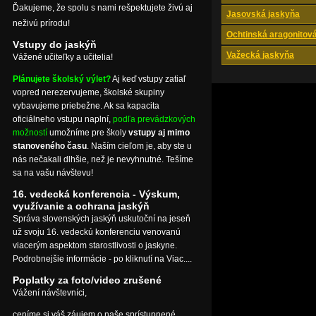
Ďakujeme, že spolu s nami rešpektujete živú aj
Jasovská jaskyňa
neživú prírodu!
Ochtinská aragonitov
Vstupy do jaskýň
Važecká jaskyňa
Vážené učiteľky a učitelia!
Plánujete školský výlet?
Aj keď vstupy zatiaľ
vopred nerezervujeme, školské skupiny
vybavujeme priebežne. Ak sa kapacita
oficiálneho vstupu naplní,
podľa prevádzkových
možností
umožníme pre školy
vstupy aj mimo
stanoveného času
. Naším cieľom je, aby ste u
nás nečakali dlhšie, než je nevyhnutné. Tešíme
sa na vašu návštevu!
16. vedecká konferencia - Výskum,
využívanie a ochrana jaskýň
Správa slovenských jaskýň uskutoční na jeseň
už svoju 16. vedeckú konferenciu venovanú
viacerým aspektom starostlivosti o jaskyne.
Podrobnejšie informácie - po kliknutí na Viac....
Poplatky za foto/video zrušené
Vážení návštevníci,
ceníme si váš záujem o naše sprístupnené