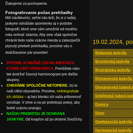
Ďakujeme za pochopenie.
Fotografovanie počas prehliadky
Milí návštevníci, veľmi nás teší, že si z našej
jaskyne odnášate spomienky aj v podobe
fotografií, ktoré sme vám umožnili od nového
roka snímať zdarma. Aby sme však spoločne
chránili tieto naše vzácne miesta a zabezpečili
19.02.2024, po
plynulý priebeh prehliadky, prosíme vás o
dodržiavanie pár pravidiel:
Belianska jaskyňa
Brestovská jaskyňa
FOTENIE JE MOŽNÉ LEN NA MIESTACH,
KTORÉ URČÍ SPRIEVODCA.
Pomôžete nám
Bystrianska jaskyňa
tak dodržať časový harmonogram pre ďalšie
Demänovská jaskyňa 
skupiny.
CHRÁŇME SPOLOČNE NETOPIERE.
Sú to
Demänovská ľadová j
naši citliví obyvatelia. Prosíme,
nefotografujte
Dobšinská ľadová jas
ich zblízka
– aj bez blesku ich vaša prítomnosť
vyrušuje. V zime a na jar potrebujú pokoj, aby
Domica
šetrili vzácnu energiu.
Driny
NAŠOU PRIORITOU JE OCHRANA
JASKYNE.
Od kvapľov až po drobné živočíchy.
Gombasecká jaskyňa
Harmanecká jaskyňa