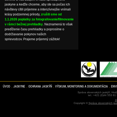
jaskyne a keďže chceme, aby ste sa počas ich
návštevy cítili príjemne a intenzívnejšie vnímali
krásy podzemnej prírody,
zrušili sme od
1.1.2026 poplatky za fotografovanie/filmovanie
v rámci bežnej prehliadky
. Neznamená to však
predĺženie času prehliadky a poprosíme o
dodržiavanie pokynov našich
sprievodcov. Prajeme príjemný zážitok!
ÚVOD
JASKYNE
OCHRANA JASKÝŇ
VÝSKUM, MONITORING A DOKUMENTÁCIA
ENV
Správa slovenských jaskýň, Hodž
tel.: +421 (0)44 553 61
Z
Copyright ©
Správa slovenských jas