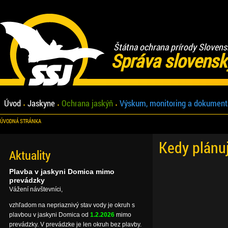
Štátna ochrana prírody Slovens
Správa slovensk
Úvod
Jaskyne
Ochrana jaskýň
Výskum, monitoring a dokument
ÚVODNÁ STRÁNKA
Kedy plánu
Aktuality
Plavba v jaskyni Domica mimo
prevádzky
Vážení návštevníci,
vzhľadom na nepriaznivý stav vody je okruh s
plavbou v jaskyni Domica od
1.2.2026
mimo
prevádzky. V prevádzke je len okruh bez plavby.