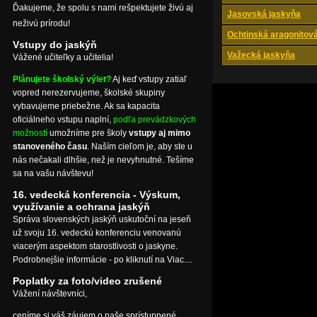
Ďakujeme, že spolu s nami rešpektujete živú aj
Jasovská jaskyňa
neživú prírodu!
Ochtinská aragonitov
Vstupy do jaskýň
Važecká jaskyňa
Vážené učiteľky a učitelia!
Plánujete školský výlet?
Aj keď vstupy zatiaľ
vopred nerezervujeme, školské skupiny
vybavujeme priebežne. Ak sa kapacita
oficiálneho vstupu naplní,
podľa prevádzkových
možností
umožníme pre školy
vstupy aj mimo
stanoveného času
. Naším cieľom je, aby ste u
nás nečakali dlhšie, než je nevyhnutné. Tešíme
sa na vašu návštevu!
16. vedecká konferencia - Výskum,
využívanie a ochrana jaskýň
Správa slovenských jaskýň uskutoční na jeseň
už svoju 16. vedeckú konferenciu venovanú
viacerým aspektom starostlivosti o jaskyne.
Podrobnejšie informácie - po kliknutí na Viac....
Poplatky za foto/video zrušené
Vážení návštevníci,
ceníme si váš záujem o naše sprístupnené