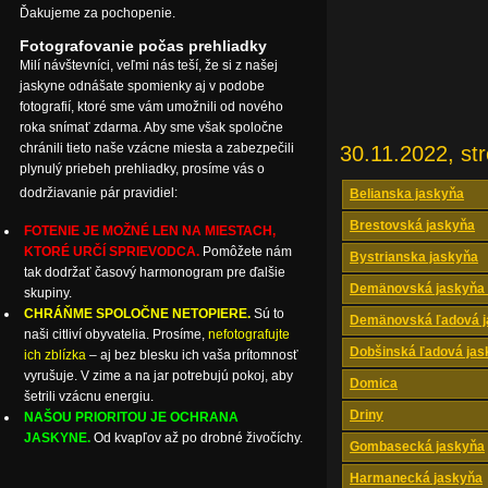
Ďakujeme za pochopenie.
Fotografovanie počas prehliadky
Milí návštevníci, veľmi nás teší, že si z našej
jaskyne odnášate spomienky aj v podobe
fotografií, ktoré sme vám umožnili od nového
roka snímať zdarma. Aby sme však spoločne
chránili tieto naše vzácne miesta a zabezpečili
30.11.2022, st
plynulý priebeh prehliadky, prosíme vás o
dodržiavanie pár pravidiel:
Belianska jaskyňa
Brestovská jaskyňa
FOTENIE JE MOŽNÉ LEN NA MIESTACH,
KTORÉ URČÍ SPRIEVODCA.
Pomôžete nám
Bystrianska jaskyňa
tak dodržať časový harmonogram pre ďalšie
Demänovská jaskyňa 
skupiny.
CHRÁŇME SPOLOČNE NETOPIERE.
Sú to
Demänovská ľadová j
naši citliví obyvatelia. Prosíme,
nefotografujte
Dobšinská ľadová jas
ich zblízka
– aj bez blesku ich vaša prítomnosť
vyrušuje. V zime a na jar potrebujú pokoj, aby
Domica
šetrili vzácnu energiu.
Driny
NAŠOU PRIORITOU JE OCHRANA
JASKYNE.
Od kvapľov až po drobné živočíchy.
Gombasecká jaskyňa
Harmanecká jaskyňa