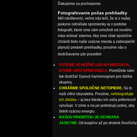
Ďakujeme za pochopenie.
Fotografovanie počas prehliadky
Milí návštevníci, veľmi nás teší, že si z našej
jaskyne odnášate spomienky aj v podobe
fotografií, ktoré sme vám umožnili od nového
roka snímať zdarma. Aby sme však spoločne
chránili tieto naše vzácne miesta a zabezpečili
plynulý priebeh prehliadky, prosíme vás o
dodržiavanie pár pravidiel:
FOTENIE JE MOŽNÉ LEN NA MIESTACH,
KTORÉ URČÍ SPRIEVODCA.
Pomôžete nám
tak dodržať časový harmonogram pre ďalšie
skupiny.
CHRÁŇME SPOLOČNE NETOPIERE.
Sú to
naši citliví obyvatelia. Prosíme,
nefotografujte
ich zblízka
– aj bez blesku ich vaša prítomnosť
vyrušuje. V zime a na jar potrebujú pokoj, aby
šetrili vzácnu energiu.
NAŠOU PRIORITOU JE OCHRANA
JASKYNE.
Od kvapľov až po drobné živočíchy