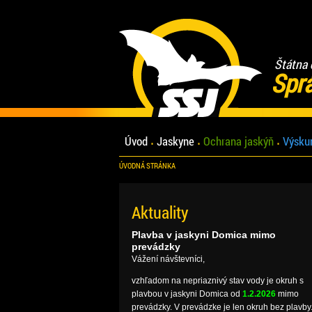
Štátna 
Spr
Úvod
Jaskyne
Ochrana jaskýň
Výsku
ÚVODNÁ STRÁNKA
Aktuality
Plavba v jaskyni Domica mimo
prevádzky
Vážení návštevníci,
vzhľadom na nepriaznivý stav vody je okruh s
plavbou v jaskyni Domica od
1.2.2026
mimo
prevádzky. V prevádzke je len okruh bez plavby