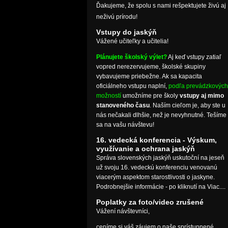
Ďakujeme, že spolu s nami rešpektujete živú aj
neživú prírodu!
Vstupy do jaskýň
Vážené učiteľky a učitelia!
Plánujete školský výlet?
Aj keď vstupy zatiaľ
vopred nerezervujeme, školské skupiny
vybavujeme priebežne. Ak sa kapacita
oficiálneho vstupu naplní,
podľa prevádzkových
možností
umožníme pre školy
vstupy aj mimo
stanoveného času
. Naším cieľom je, aby ste u
nás nečakali dlhšie, než je nevyhnutné. Tešíme
sa na vašu návštevu!
16. vedecká konferencia - Výskum,
využívanie a ochrana jaskýň
Správa slovenských jaskýň uskutoční na jeseň
už svoju 16. vedeckú konferenciu venovanú
viacerým aspektom starostlivosti o jaskyne.
Podrobnejšie informácie - po kliknutí na Viac....
Poplatky za foto/video zrušené
Vážení návštevníci,
ceníme si váš záujem o naše sprístupnené