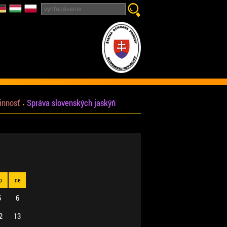
innosť
Správa slovenských jaskýň
o
ne
5
6
2
13