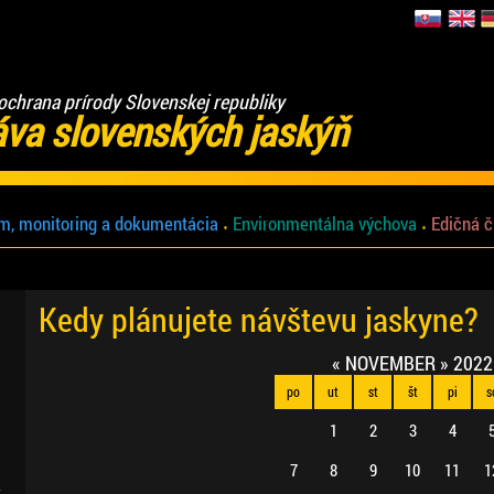
ochrana prírody Slovenskej republiky
áva slovenských jaskýň
m, monitoring a dokumentácia
Environmentálna výchova
Edičná č
Kedy plánujete návštevu jaskyne?
«
NOVEMBER
»
2022
po
ut
st
št
pi
s
1
2
3
4
7
8
9
10
11
1
.