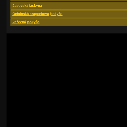
Jasovská jaskyňa
Ochtinská aragonitová jaskyňa
Važecká jaskyňa