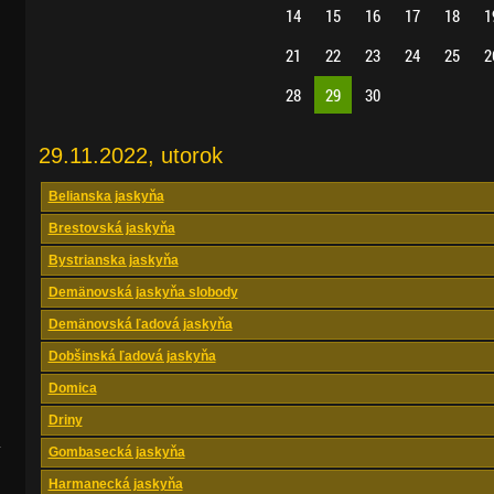
14
15
16
17
18
1
21
22
23
24
25
2
28
29
30
29.11.2022, utorok
Belianska jaskyňa
Brestovská jaskyňa
Bystrianska jaskyňa
Demänovská jaskyňa slobody
Demänovská ľadová jaskyňa
Dobšinská ľadová jaskyňa
Domica
Driny
.
Gombasecká jaskyňa
Harmanecká jaskyňa