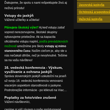
Ďakujeme, že spolu s nami rešpektujete živú aj
Jasovská jaskyňa
neživú prírodu!
Ochtinská aragonitov
Vstupy do jaskýň
Važecká jaskyňa
Vážené učiteľky a učitelia!
Plánujete školský výlet?
Aj keď vstupy zatiaľ
vopred nerezervujeme, školské skupiny
vybavujeme priebežne. Ak sa kapacita
oficiálneho vstupu naplní,
podľa prevádzkových
možností
umožníme pre školy
vstupy aj mimo
stanoveného času
. Naším cieľom je, aby ste u
nás nečakali dlhšie, než je nevyhnutné. Tešíme
sa na vašu návštevu!
16. vedecká konferencia - Výskum,
využívanie a ochrana jaskýň
Správa slovenských jaskýň uskutoční na jeseň
už svoju 16. vedeckú konferenciu venovanú
viacerým aspektom starostlivosti o jaskyne.
Podrobnejšie informácie - po kliknutí na Viac....
Poplatky za foto/video zrušené
Vážení návštevníci,
ceníme si váš záujem o naše sprístupnené