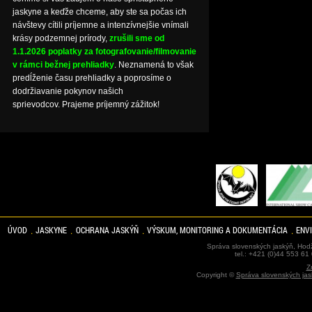
jaskyne a keďže chceme, aby ste sa počas ich
návštevy cítili príjemne a intenzívnejšie vnímali
krásy podzemnej prírody,
zrušili sme od
1.1.2026 poplatky za fotografovanie/filmovanie
v rámci bežnej prehliadky
. Neznamená to však
predĺženie času prehliadky a poprosíme o
dodržiavanie pokynov našich
sprievodcov. Prajeme príjemný zážitok!
ÚVOD
JASKYNE
OCHRANA JASKÝŇ
VÝSKUM, MONITORING A DOKUMENTÁCIA
ENV
Správa slovenských jaskýň, Hodž
tel.: +421 (0)44 553 61
Z
Copyright ©
Správa slovenských jas