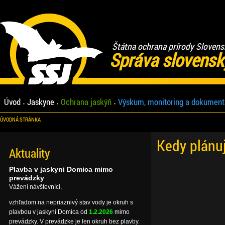
Štátna ochrana prírody Slovens
Správa slovensk
Úvod
Jaskyne
Ochrana jaskýň
Výskum, monitoring a dokument
ÚVODNÁ STRÁNKA
Kedy plánu
Aktuality
Plavba v jaskyni Domica mimo
prevádzky
Vážení návštevníci,
vzhľadom na nepriaznivý stav vody je okruh s
plavbou v jaskyni Domica od
1.2.2026
mimo
prevádzky. V prevádzke je len okruh bez plavby.