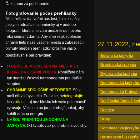
Ďakujeme za pochopenie.
Fotografovanie počas prehliadky
Milí návštevníci, veľmi nás teší, že si z našej
jaskyne odnášate spomienky aj v podobe
fotografií, ktoré sme vám umožnili od nového
roka snímať zdarma. Aby sme však spoločne
chránili tieto naše vzácne miesta a zabezpečili
27.11.2022, ne
plynulý priebeh prehliadky, prosíme vás o
dodržiavanie pár pravidiel:
Belianska jaskyňa
Brestovská jaskyňa
FOTENIE JE MOŽNÉ LEN NA MIESTACH,
KTORÉ URČÍ SPRIEVODCA.
Pomôžete nám
Bystrianska jaskyňa
tak dodržať časový harmonogram pre ďalšie
Demänovská jaskyňa 
skupiny.
CHRÁŇME SPOLOČNE NETOPIERE.
Sú to
Demänovská ľadová j
naši citliví obyvatelia. Prosíme,
nefotografujte
Dobšinská ľadová jas
ich zblízka
– aj bez blesku ich vaša prítomnosť
vyrušuje. V zime a na jar potrebujú pokoj, aby
Domica
šetrili vzácnu energiu.
Driny
NAŠOU PRIORITOU JE OCHRANA
JASKYNE.
Od kvapľov až po drobné živočíchy.
Gombasecká jaskyňa
Harmanecká jaskyňa