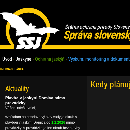
Štátna ochrana prírody Slovens
Správa slovensk
Úvod
Jaskyne
Ochrana jaskýň
Výskum, monitoring a dokument
ÚVODNÁ STRÁNKA
Kedy plánu
Aktuality
Plavba v jaskyni Domica mimo
prevádzky
Vážení návštevníci,
vzhľadom na nepriaznivý stav vody je okruh s
plavbou v jaskyni Domica od
1.2.2026
mimo
prevádzky. V prevádzke je len okruh bez plavby.