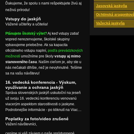
Ďakujeme, že spolu s nami rešpektujete živú aj
Jasovská jaskyňa
neživú prírodu!
Ochtinská aragonitov
Vstupy do jaskýň
Važecká jaskyňa
Vážené učiteľky a učitelia!
Plánujete školský výlet?
Aj keď vstupy zatiaľ
vopred nerezervujeme, školské skupiny
vybavujeme priebežne. Ak sa kapacita
oficiálneho vstupu naplní,
podľa prevádzkových
možností
umožníme pre školy
vstupy aj mimo
stanoveného času
. Naším cieľom je, aby ste u
nás nečakali dlhšie, než je nevyhnutné. Tešíme
sa na vašu návštevu!
16. vedecká konferencia - Výskum,
využívanie a ochrana jaskýň
Správa slovenských jaskýň uskutoční na jeseň
už svoju 16. vedeckú konferenciu venovanú
viacerým aspektom starostlivosti o jaskyne.
Podrobnejšie informácie - po kliknutí na Viac....
Poplatky za foto/video zrušené
Vážení návštevníci,
ceníme si váš záujem o naše sprístupnené