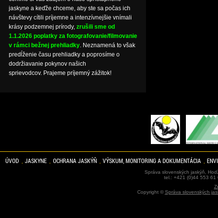
jaskyne a keďže chceme, aby ste sa počas ich
návštevy cítili príjemne a intenzívnejšie vnímali
krásy podzemnej prírody,
zrušili sme od
1.1.2026 poplatky za fotografovanie/filmovanie
v rámci bežnej prehliadky
. Neznamená to však
predĺženie času prehliadky a poprosíme o
dodržiavanie pokynov našich
sprievodcov. Prajeme príjemný zážitok!
ÚVOD
JASKYNE
OCHRANA JASKÝŇ
VÝSKUM, MONITORING A DOKUMENTÁCIA
ENV
Správa slovenských jaskýň, Hodž
tel.: +421 (0)44 553 61
Z
Copyright ©
Správa slovenských jas