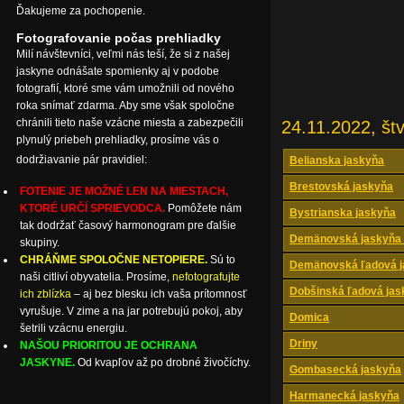
Ďakujeme za pochopenie.
Fotografovanie počas prehliadky
Milí návštevníci, veľmi nás teší, že si z našej
jaskyne odnášate spomienky aj v podobe
fotografií, ktoré sme vám umožnili od nového
roka snímať zdarma. Aby sme však spoločne
chránili tieto naše vzácne miesta a zabezpečili
24.11.2022, štv
plynulý priebeh prehliadky, prosíme vás o
dodržiavanie pár pravidiel:
Belianska jaskyňa
Brestovská jaskyňa
FOTENIE JE MOŽNÉ LEN NA MIESTACH,
KTORÉ URČÍ SPRIEVODCA.
Pomôžete nám
Bystrianska jaskyňa
tak dodržať časový harmonogram pre ďalšie
Demänovská jaskyňa 
skupiny.
CHRÁŇME SPOLOČNE NETOPIERE.
Sú to
Demänovská ľadová j
naši citliví obyvatelia. Prosíme,
nefotografujte
Dobšinská ľadová jas
ich zblízka
– aj bez blesku ich vaša prítomnosť
vyrušuje. V zime a na jar potrebujú pokoj, aby
Domica
šetrili vzácnu energiu.
Driny
NAŠOU PRIORITOU JE OCHRANA
JASKYNE.
Od kvapľov až po drobné živočíchy.
Gombasecká jaskyňa
Harmanecká jaskyňa