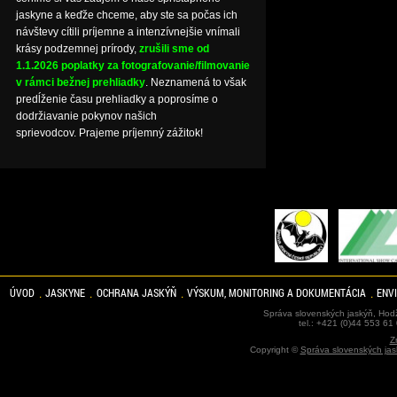
jaskyne a keďže chceme, aby ste sa počas ich
návštevy cítili príjemne a intenzívnejšie vnímali
krásy podzemnej prírody,
zrušili sme od
1.1.2026 poplatky za fotografovanie/filmovanie
v rámci bežnej prehliadky
. Neznamená to však
predĺženie času prehliadky a poprosíme o
dodržiavanie pokynov našich
sprievodcov. Prajeme príjemný zážitok!
ÚVOD
JASKYNE
OCHRANA JASKÝŇ
VÝSKUM, MONITORING A DOKUMENTÁCIA
ENV
Správa slovenských jaskýň, Hodž
tel.: +421 (0)44 553 61
Z
Copyright ©
Správa slovenských jas