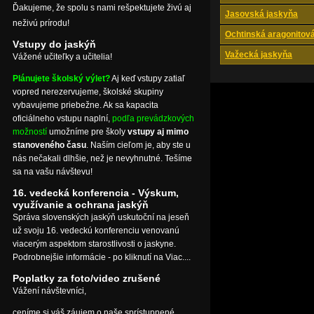
Ďakujeme, že spolu s nami rešpektujete živú aj
Jasovská jaskyňa
neživú prírodu!
Ochtinská aragonitov
Vstupy do jaskýň
Važecká jaskyňa
Vážené učiteľky a učitelia!
Plánujete školský výlet?
Aj keď vstupy zatiaľ
vopred nerezervujeme, školské skupiny
vybavujeme priebežne. Ak sa kapacita
oficiálneho vstupu naplní,
podľa prevádzkových
možností
umožníme pre školy
vstupy aj mimo
stanoveného času
. Naším cieľom je, aby ste u
nás nečakali dlhšie, než je nevyhnutné. Tešíme
sa na vašu návštevu!
16. vedecká konferencia - Výskum,
využívanie a ochrana jaskýň
Správa slovenských jaskýň uskutoční na jeseň
už svoju 16. vedeckú konferenciu venovanú
viacerým aspektom starostlivosti o jaskyne.
Podrobnejšie informácie - po kliknutí na Viac....
Poplatky za foto/video zrušené
Vážení návštevníci,
ceníme si váš záujem o naše sprístupnené