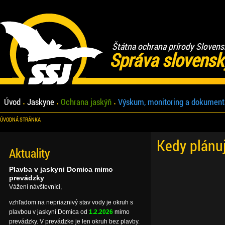
Štátna ochrana prírody Slovens
Správa slovensk
Úvod
Jaskyne
Ochrana jaskýň
Výskum, monitoring a dokument
ÚVODNÁ STRÁNKA
Kedy plánu
Aktuality
Plavba v jaskyni Domica mimo
prevádzky
Vážení návštevníci,
vzhľadom na nepriaznivý stav vody je okruh s
plavbou v jaskyni Domica od
1.2.2026
mimo
prevádzky. V prevádzke je len okruh bez plavby.