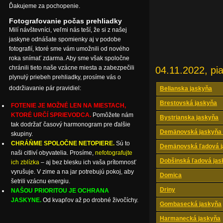
Ďakujeme za pochopenie.
Fotografovanie počas prehliadky
Milí návštevníci, veľmi nás teší, že si z našej
jaskyne odnášate spomienky aj v podobe
fotografií, ktoré sme vám umožnili od nového
roka snímať zdarma. Aby sme však spoločne
chránili tieto naše vzácne miesta a zabezpečili
04.11.2022, pi
plynulý priebeh prehliadky, prosíme vás o
dodržiavanie pár pravidiel:
Belianska jaskyňa
Brestovská jaskyňa
FOTENIE JE MOŽNÉ LEN NA MIESTACH,
KTORÉ URČÍ SPRIEVODCA.
Pomôžete nám
Bystrianska jaskyňa
tak dodržať časový harmonogram pre ďalšie
Demänovská jaskyňa 
skupiny.
CHRÁŇME SPOLOČNE NETOPIERE.
Sú to
Demänovská ľadová j
naši citliví obyvatelia. Prosíme,
nefotografujte
Dobšinská ľadová jas
ich zblízka
– aj bez blesku ich vaša prítomnosť
vyrušuje. V zime a na jar potrebujú pokoj, aby
Domica
šetrili vzácnu energiu.
Driny
NAŠOU PRIORITOU JE OCHRANA
JASKYNE.
Od kvapľov až po drobné živočíchy.
Gombasecká jaskyňa
Harmanecká jaskyňa