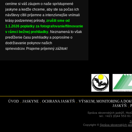
ceníme si váš záujem o naše sprístupnené
jaskyne a keďže chceme, aby ste sa počas ich
návštevy cítili príjemne a intenzívnejšie vnímali
krásy podzemnej prírody,
zrušili sme od
1.1.2026 poplatky za fotografovanie/filmovanie
v rámci bežnej prehliadky
. Neznamená to však
predĺženie času prehliadky a poprosíme o
dodržiavanie pokynov našich
sprievodcov. Prajeme príjemný zážitok!
ÚVOD
JASKYNE
OCHRANA JASKÝŇ
VÝSKUM, MONITORING A DO
JASKÝŇ
Správa slovenských jaskýň, Hodž
tel.: +421 (0)44 553 61
Z
Copyright ©
Správa slovenských jas