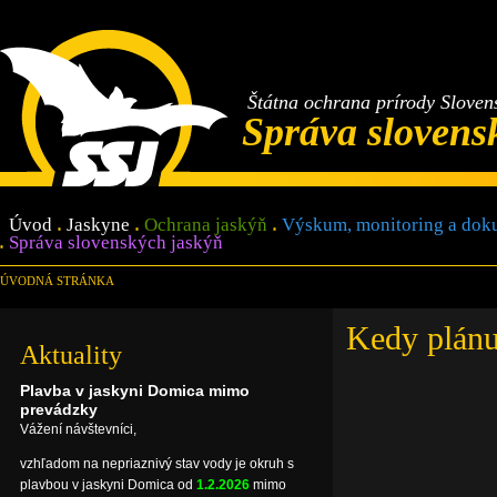
Štátna ochrana prírody Sloven
Správa slovens
Úvod
Jaskyne
Ochrana jaskýň
Výskum, monitoring a dok
Správa slovenských jaskýň
ÚVODNÁ STRÁNKA
Kedy plánu
Aktuality
Plavba v jaskyni Domica mimo
prevádzky
Vážení návštevníci,
vzhľadom na nepriaznivý stav vody je okruh s
plavbou v jaskyni Domica od
1.2.2026
mimo