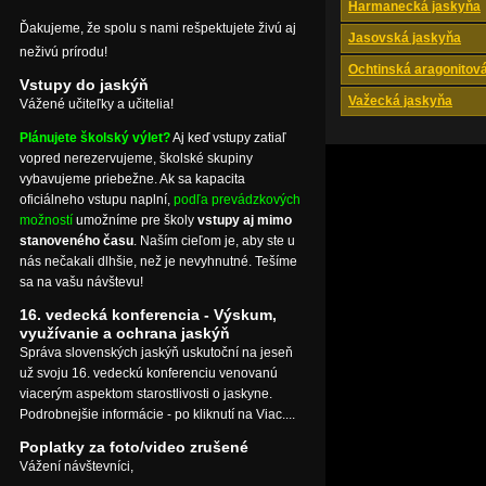
Harmanecká jaskyňa
Ďakujeme, že spolu s nami rešpektujete živú aj
Jasovská jaskyňa
neživú prírodu!
Ochtinská aragonitov
Vstupy do jaskýň
Važecká jaskyňa
Vážené učiteľky a učitelia!
Plánujete školský výlet?
Aj keď vstupy zatiaľ
vopred nerezervujeme, školské skupiny
vybavujeme priebežne. Ak sa kapacita
oficiálneho vstupu naplní,
podľa prevádzkových
možností
umožníme pre školy
vstupy aj mimo
stanoveného času
. Naším cieľom je, aby ste u
nás nečakali dlhšie, než je nevyhnutné. Tešíme
sa na vašu návštevu!
16. vedecká konferencia - Výskum,
využívanie a ochrana jaskýň
Správa slovenských jaskýň uskutoční na jeseň
už svoju 16. vedeckú konferenciu venovanú
viacerým aspektom starostlivosti o jaskyne.
Podrobnejšie informácie - po kliknutí na Viac....
Poplatky za foto/video zrušené
Vážení návštevníci,