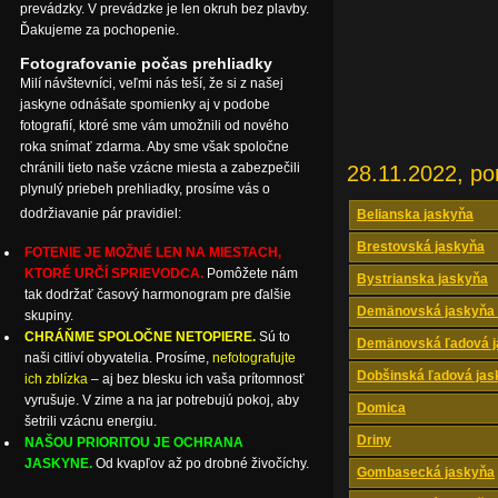
prevádzky. V prevádzke je len okruh bez plavby.
Ďakujeme za pochopenie.
Fotografovanie počas prehliadky
Milí návštevníci, veľmi nás teší, že si z našej
jaskyne odnášate spomienky aj v podobe
fotografií, ktoré sme vám umožnili od nového
roka snímať zdarma. Aby sme však spoločne
chránili tieto naše vzácne miesta a zabezpečili
28.11.2022, po
plynulý priebeh prehliadky, prosíme vás o
dodržiavanie pár pravidiel:
Belianska jaskyňa
Brestovská jaskyňa
FOTENIE JE MOŽNÉ LEN NA MIESTACH,
KTORÉ URČÍ SPRIEVODCA.
Pomôžete nám
Bystrianska jaskyňa
tak dodržať časový harmonogram pre ďalšie
Demänovská jaskyňa 
skupiny.
CHRÁŇME SPOLOČNE NETOPIERE.
Sú to
Demänovská ľadová j
naši citliví obyvatelia. Prosíme,
nefotografujte
Dobšinská ľadová jas
ich zblízka
– aj bez blesku ich vaša prítomnosť
vyrušuje. V zime a na jar potrebujú pokoj, aby
Domica
šetrili vzácnu energiu.
Driny
NAŠOU PRIORITOU JE OCHRANA
JASKYNE.
Od kvapľov až po drobné živočíchy.
Gombasecká jaskyňa