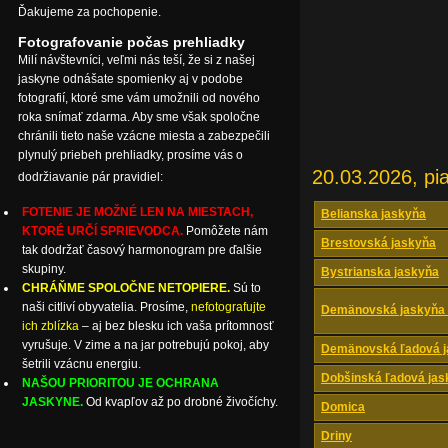
Ďakujeme za pochopenie.
Fotografovanie počas prehliadky
Milí návštevníci, veľmi nás teší, že si z našej
jaskyne odnášate spomienky aj v podobe
fotografií, ktoré sme vám umožnili od nového
roka snímať zdarma. Aby sme však spoločne
chránili tieto naše vzácne miesta a zabezpečili
plynulý priebeh prehliadky, prosíme vás o
20.03.2026, pi
dodržiavanie pár pravidiel:
FOTENIE JE MOŽNÉ LEN NA MIESTACH,
Belianska jaskyňa
KTORÉ URČÍ SPRIEVODCA.
Pomôžete nám
Brestovská jaskyňa
tak dodržať časový harmonogram pre ďalšie
skupiny.
Bystrianska jaskyňa
CHRÁŇME SPOLOČNE NETOPIERE.
Sú to
naši citliví obyvatelia. Prosíme,
nefotografujte
Demänovská jaskyňa 
ich zblízka
– aj bez blesku ich vaša prítomnosť
vyrušuje. V zime a na jar potrebujú pokoj, aby
Demänovská ľadová j
šetrili vzácnu energiu.
Dobšinská ľadová jas
NAŠOU PRIORITOU JE OCHRANA
JASKYNE.
Od kvapľov až po drobné živočíchy.
Domica
Driny