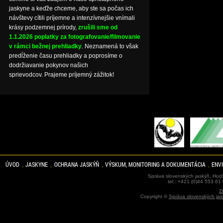
jaskyne a keďže chceme, aby ste sa počas ich
návštevy cítili príjemne a intenzívnejšie vnímali
krásy podzemnej prírody,
zrušili sme od
1.1.2026 poplatky za fotografovanie/filmovanie
v rámci bežnej prehliadky
. Neznamená to však
predĺženie času prehliadky a poprosíme o
dodržiavanie pokynov našich
sprievodcov. Prajeme príjemný zážitok!
ÚVOD
JASKYNE
OCHRANA JASKÝŇ
VÝSKUM, MONITORING A DOKUMENTÁCIA
ENV
Správa slovenských jaskýň, Hodž
tel.: +421 (0)44 553 61
Z
Copyright ©
Správa slovenských jas