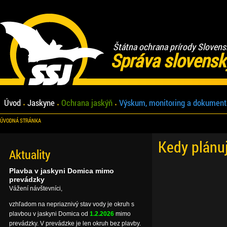
Štátna ochrana prírody Slovens
Správa slovensk
Úvod
Jaskyne
Ochrana jaskýň
Výskum, monitoring a dokument
ÚVODNÁ STRÁNKA
Kedy plánu
Aktuality
Plavba v jaskyni Domica mimo
prevádzky
Vážení návštevníci,
vzhľadom na nepriaznivý stav vody je okruh s
plavbou v jaskyni Domica od
1.2.2026
mimo
prevádzky. V prevádzke je len okruh bez plavby.