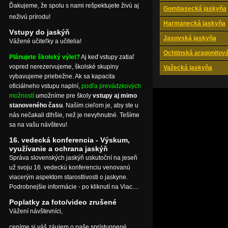
Ďakujeme, že spolu s nami rešpektujete živú aj
Gombasecká jaskyňa
neživú prírodu!
Harmanecká jaskyňa
Vstupy do jaskýň
Jasovská jaskyňa
Vážené učiteľky a učitelia!
Ochtinská aragonitov
Plánujete školský výlet?
Aj keď vstupy zatiaľ
vopred nerezervujeme, školské skupiny
Važecká jaskyňa
vybavujeme priebežne. Ak sa kapacita
oficiálneho vstupu naplní,
podľa prevádzkových
možností
umožníme pre školy
vstupy aj mimo
stanoveného času
. Naším cieľom je, aby ste u
nás nečakali dlhšie, než je nevyhnutné. Tešíme
sa na vašu návštevu!
16. vedecká konferencia - Výskum,
využívanie a ochrana jaskýň
Správa slovenských jaskýň uskutoční na jeseň
už svoju 16. vedeckú konferenciu venovanú
viacerým aspektom starostlivosti o jaskyne.
Podrobnejšie informácie - po kliknutí na Viac....
Poplatky za foto/video zrušené
Vážení návštevníci,
ceníme si váš záujem o naše sprístupnené