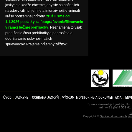
jaskyne a keďže chceme, aby ste sa počas ich
návštevy cítili príjemne a intenzívnejšie vnímali
krásy podzemnej prírody,
zrušili sme od
1.1.2026 poplatky za fotografovanie/filmovanie
v rámci bežnej prehliadky
. Neznamená to však
predĺženie času prehliadky a poprosíme o
dodržiavanie pokynov našich
sprievodcov. Prajeme príjemný zážitok!
ÚVOD
JASKYNE
OCHRANA JASKÝŇ
VÝSKUM, MONITORING A DOKUMENTÁCIA
ENV
Správa slovenských jaskýň, Hodž
tel.: +421 (0)44 553 61
Z
Copyright ©
Správa slovenských jas