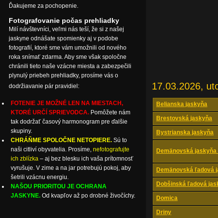
Ďakujeme za pochopenie.
Fotografovanie počas prehliadky
Milí návštevníci, veľmi nás teší, že si z našej
jaskyne odnášate spomienky aj v podobe
fotografií, ktoré sme vám umožnili od nového
roka snímať zdarma. Aby sme však spoločne
chránili tieto naše vzácne miesta a zabezpečili
plynulý priebeh prehliadky, prosíme vás o
17.03.2026, ut
dodržiavanie pár pravidiel:
FOTENIE JE MOŽNÉ LEN NA MIESTACH,
Belianska jaskyňa
KTORÉ URČÍ SPRIEVODCA.
Pomôžete nám
Brestovská jaskyňa
tak dodržať časový harmonogram pre ďalšie
skupiny.
Bystrianska jaskyňa
CHRÁŇME SPOLOČNE NETOPIERE.
Sú to
naši citliví obyvatelia. Prosíme,
nefotografujte
Demänovská jaskyňa 
ich zblízka
– aj bez blesku ich vaša prítomnosť
vyrušuje. V zime a na jar potrebujú pokoj, aby
Demänovská ľadová j
šetrili vzácnu energiu.
Dobšinská ľadová jas
NAŠOU PRIORITOU JE OCHRANA
JASKYNE.
Od kvapľov až po drobné živočíchy.
Domica
Driny