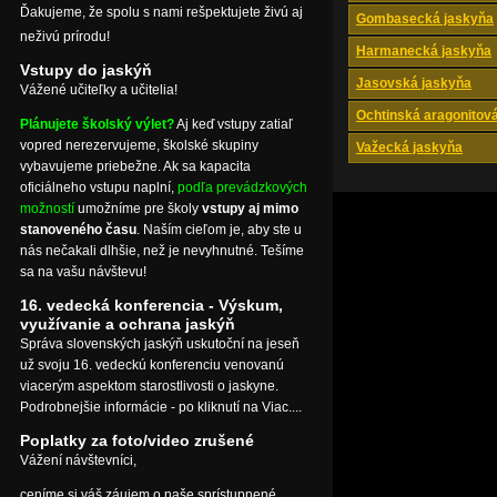
Ďakujeme, že spolu s nami rešpektujete živú aj
Gombasecká jaskyňa
neživú prírodu!
Harmanecká jaskyňa
Vstupy do jaskýň
Jasovská jaskyňa
Vážené učiteľky a učitelia!
Ochtinská aragonitov
Plánujete školský výlet?
Aj keď vstupy zatiaľ
vopred nerezervujeme, školské skupiny
Važecká jaskyňa
vybavujeme priebežne. Ak sa kapacita
oficiálneho vstupu naplní,
podľa prevádzkových
možností
umožníme pre školy
vstupy aj mimo
stanoveného času
. Naším cieľom je, aby ste u
nás nečakali dlhšie, než je nevyhnutné. Tešíme
sa na vašu návštevu!
16. vedecká konferencia - Výskum,
využívanie a ochrana jaskýň
Správa slovenských jaskýň uskutoční na jeseň
už svoju 16. vedeckú konferenciu venovanú
viacerým aspektom starostlivosti o jaskyne.
Podrobnejšie informácie - po kliknutí na Viac....
Poplatky za foto/video zrušené
Vážení návštevníci,
ceníme si váš záujem o naše sprístupnené