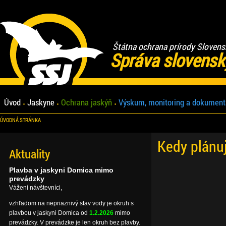
Štátna ochrana prírody Slovens
Správa slovensk
Úvod
Jaskyne
Ochrana jaskýň
Výskum, monitoring a dokument
ÚVODNÁ STRÁNKA
Kedy plánu
Aktuality
Plavba v jaskyni Domica mimo
prevádzky
Vážení návštevníci,
vzhľadom na nepriaznivý stav vody je okruh s
plavbou v jaskyni Domica od
1.2.2026
mimo
prevádzky. V prevádzke je len okruh bez plavby.