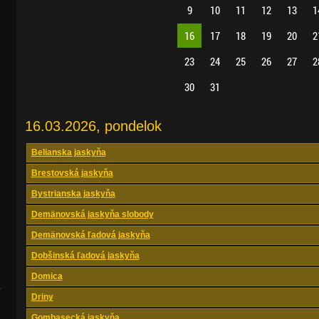
9
10
11
12
13
1
16
17
18
19
20
2
23
24
25
26
27
2
30
31
16.03.2026, pondelok
Belianska jaskyňa
Brestovská jaskyňa
Bystrianska jaskyňa
Demänovská jaskyňa slobody
Demänovská ľadová jaskyňa
Dobšinská ľadová jaskyňa
Domica
.
Driny
Gombasecká jaskyňa