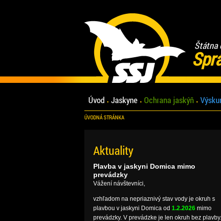
Štátna 
Spr
Úvod
Jaskyne
Ochrana jaskýň
Výsku
ÚVODNÁ STRÁNKA
Aktuality
Plavba v jaskyni Domica mimo
prevádzky
Vážení návštevníci,
vzhľadom na nepriaznivý stav vody je okruh s
plavbou v jaskyni Domica od
1.2.2026
mimo
prevádzky. V prevádzke je len okruh bez plavby