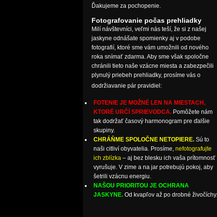
Ďakujeme za pochopenie.
Fotografovanie počas prehliadky
Milí návštevníci, veľmi nás teší, že si z našej
jaskyne odnášate spomienky aj v podobe
fotografií, ktoré sme vám umožnili od nového
roka snímať zdarma. Aby sme však spoločne
chránili tieto naše vzácne miesta a zabezpečili
plynulý priebeh prehliadky, prosíme vás o
dodržiavanie pár pravidiel:
FOTENIE JE MOŽNÉ LEN NA MIESTACH,
KTORÉ URČÍ SPRIEVODCA.
Pomôžete nám
tak dodržať časový harmonogram pre ďalšie
skupiny.
CHRÁŇME SPOLOČNE NETOPIERE.
Sú to
naši citliví obyvatelia. Prosíme,
nefotografujte
ich zblízka
– aj bez blesku ich vaša prítomnosť
vyrušuje. V zime a na jar potrebujú pokoj, aby
šetrili vzácnu energiu.
NAŠOU PRIORITOU JE OCHRANA
JASKYNE.
Od kvapľov až po drobné živočíchy