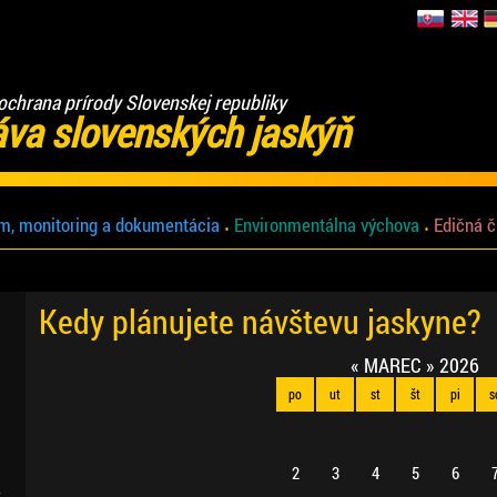
ochrana prírody Slovenskej republiky
áva slovenských jaskýň
m, monitoring a dokumentácia
Environmentálna výchova
Edičná č
Kedy plánujete návštevu jaskyne?
«
MAREC
»
2026
po
ut
st
št
pi
s
2
3
4
5
6
.