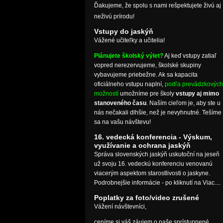
Ďakujeme, že spolu s nami rešpektujete živú aj
neživú prírodu!
Vstupy do jaskýň
Vážené učiteľky a učitelia!
Plánujete školský výlet?
Aj keď vstupy zatiaľ
vopred nerezervujeme, školské skupiny
vybavujeme priebežne. Ak sa kapacita
oficiálneho vstupu naplní,
podľa prevádzkových
možností
umožníme pre školy
vstupy aj mimo
stanoveného času
. Naším cieľom je, aby ste u
nás nečakali dlhšie, než je nevyhnutné. Tešíme
sa na vašu návštevu!
16. vedecká konferencia - Výskum,
využívanie a ochrana jaskýň
Správa slovenských jaskýň uskutoční na jeseň
už svoju 16. vedeckú konferenciu venovanú
viacerým aspektom starostlivosti o jaskyne.
Podrobnejšie informácie - po kliknutí na Viac....
Poplatky za foto/video zrušené
Vážení návštevníci,
ceníme si váš záujem o naše sprístupnené