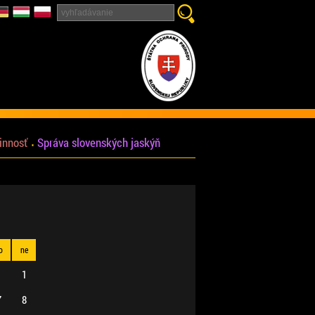
innosť
Správa slovenských jaskýň
o
ne
1
7
8