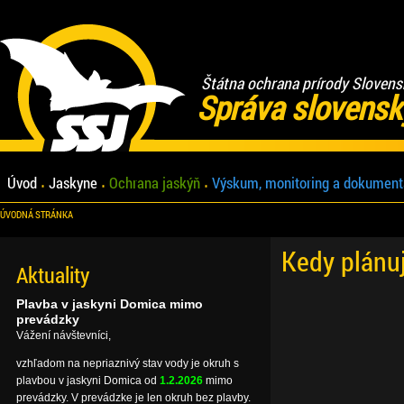
Štátna ochrana prírody Slovens
Správa slovensk
Úvod
Jaskyne
Ochrana jaskýň
Výskum, monitoring a dokument
ÚVODNÁ STRÁNKA
Kedy plánu
Aktuality
Plavba v jaskyni Domica mimo
prevádzky
Vážení návštevníci,
vzhľadom na nepriaznivý stav vody je okruh s
plavbou v jaskyni Domica od
1.2.2026
mimo
prevádzky. V prevádzke je len okruh bez plavby.