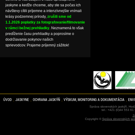
jaskyne a keďže chceme, aby ste sa počas ich
návštevy cítili príjemne a intenzívnejšie vnímali
krásy podzemnej prírody,
zrušili sme od
1.1.2026 poplatky za fotografovanie/filmovanie
v rámci bežnej prehliadky
. Neznamená to však
predĺženie času prehliadky a poprosíme o
dodržiavanie pokynov našich
sprievodcov. Prajeme príjemný zážitok!
ÚVOD
JASKYNE
OCHRANA JASKÝŇ
VÝSKUM, MONITORING A DOKUMENTÁCIA
ENV
Správa slovenských jaskýň, Hodž
tel.: +421 (0)44 553 61
Z
Copyright ©
Správa slovenských jas