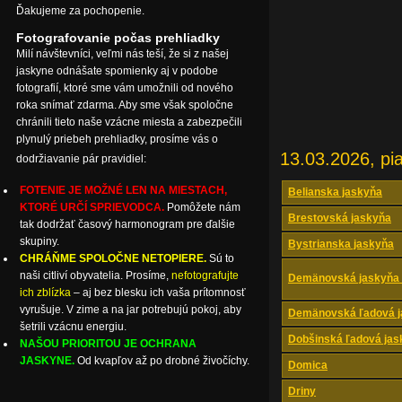
Ďakujeme za pochopenie.
Fotografovanie počas prehliadky
Milí návštevníci, veľmi nás teší, že si z našej
jaskyne odnášate spomienky aj v podobe
fotografií, ktoré sme vám umožnili od nového
roka snímať zdarma. Aby sme však spoločne
chránili tieto naše vzácne miesta a zabezpečili
plynulý priebeh prehliadky, prosíme vás o
13.03.2026, pi
dodržiavanie pár pravidiel:
FOTENIE JE MOŽNÉ LEN NA MIESTACH,
Belianska jaskyňa
KTORÉ URČÍ SPRIEVODCA.
Pomôžete nám
Brestovská jaskyňa
tak dodržať časový harmonogram pre ďalšie
skupiny.
Bystrianska jaskyňa
CHRÁŇME SPOLOČNE NETOPIERE.
Sú to
naši citliví obyvatelia. Prosíme,
nefotografujte
Demänovská jaskyňa 
ich zblízka
– aj bez blesku ich vaša prítomnosť
vyrušuje. V zime a na jar potrebujú pokoj, aby
Demänovská ľadová j
šetrili vzácnu energiu.
Dobšinská ľadová jas
NAŠOU PRIORITOU JE OCHRANA
JASKYNE.
Od kvapľov až po drobné živočíchy.
Domica
Driny