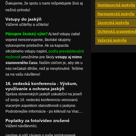
Ďakujeme, že spolu s nami rešpektujete živú aj
Gombasecká jaskyňa
neživú prírodu!
Harmanecká jaskyňa
Vstupy do jaskýň
Jasovská jaskyňa
Vážené učiteľky a učitelia!
Ochtinská aragonitov
Plánujete školský výlet?
Aj keď vstupy zatiaľ
vopred nerezervujeme, školské skupiny
Važecká jaskyňa
vybavujeme priebežne. Ak sa kapacita
oficiálneho vstupu naplní,
podľa prevádzkových
možností
umožníme pre školy
vstupy aj mimo
stanoveného času
. Naším cieľom je, aby ste u
nás nečakali dlhšie, než je nevyhnutné. Tešíme
sa na vašu návštevu!
16. vedecká konferencia - Výskum,
využívanie a ochrana jaskýň
Správa slovenských jaskýň uskutoční na jeseň
už svoju 16. vedeckú konferenciu venovanú
viacerým aspektom starostlivosti o jaskyne.
Podrobnejšie informácie - po kliknutí na Viac....
Poplatky za foto/video zrušené
Vážení návštevníci,
ceníme si váš záujem o naše sprístupnené