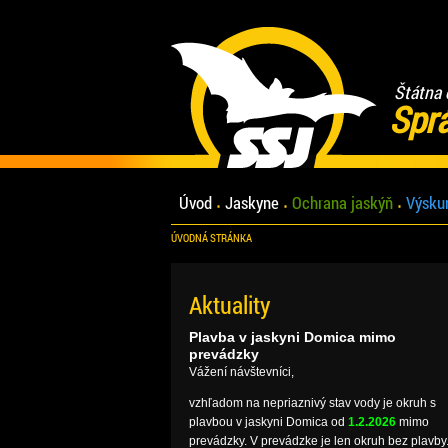
Štátna 
Spr
Úvod
Jaskyne
Ochrana jaskýň
Výsku
ÚVODNÁ STRÁNKA
Aktuality
Plavba v jaskyni Domica mimo
prevádzky
Vážení návštevníci,
vzhľadom na nepriaznivý stav vody je okruh s
plavbou v jaskyni Domica od
1.2.2026
mimo
prevádzky. V prevádzke je len okruh bez plavby