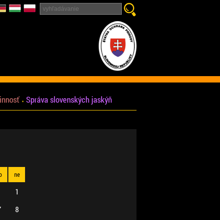
innosť
Správa slovenských jaskýň
o
ne
1
7
8