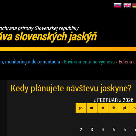
ochrana prírody Slovenskej republiky
áva slovenských jaskýň
m, monitoring a dokumentácia
Environmentálna výchova
Edičná č
Kedy plánujete návštevu jaskyne?
«
FEBRUÁR
»
2026
po
ut
st
št
pi
s
2
3
4
5
6
.