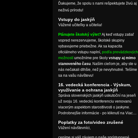
Ďakujeme, že spolu s nami rešpektujete živú aj
neživú prírodu!
Vstupy do jaskýň
Vážené učiteľky a učitelia!
Plánujete školský výlet?
Aj keď vstupy zatiaľ
vopred nerezervujeme, školské skupiny
vybavujeme priebežne. Ak sa kapacita
oficiálneho vstupu naplní,
podľa prevádzkových
možností
umožníme pre školy
vstupy aj mimo
stanoveného času
. Naším cieľom je, aby ste u
nás nečakali dlhšie, než je nevyhnutné. Tešíme
sa na vašu návštevu!
16. vedecká konferencia - Výskum,
využívanie a ochrana jaskýň
Správa slovenských jaskýň uskutoční na jeseň
už svoju 16. vedeckú konferenciu venovanú
viacerým aspektom starostlivosti o jaskyne.
Podrobnejšie informácie - po kliknutí na Viac....
Poplatky za foto/video zrušené
Vážení návštevníci,
ceníme si váš záujem o naše sprístupnené