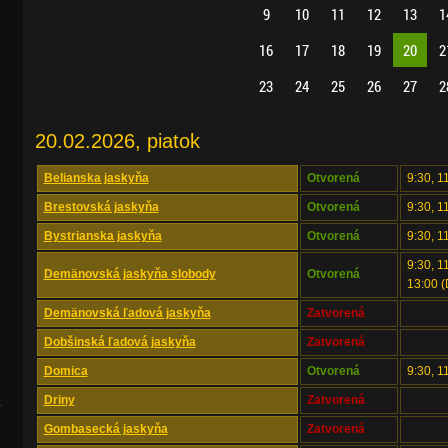
9
10
11
12
13
1
16
17
18
19
20
2
23
24
25
26
27
2
20.02.2026, piatok
Belianska jaskyňa
Otvorená
9:30, 1
Brestovská jaskyňa
Otvorená
9:30, 1
Bystrianska jaskyňa
Otvorená
9:30, 1
9:30, 1
Demänovská jaskyňa slobody
Otvorená
13:00 (
Demänovská ľadová jaskyňa
Zatvorená
Dobšinská ľadová jaskyňa
Zatvorená
Domica
Otvorená
9:30, 1
Driny
Zatvorená
.
Gombasecká jaskyňa
Zatvorená