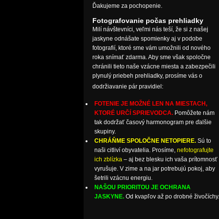
Ďakujeme za pochopenie.
Fotografovanie počas prehliadky
Milí návštevníci, veľmi nás teší, že si z našej
jaskyne odnášate spomienky aj v podobe
fotografií, ktoré sme vám umožnili od nového
roka snímať zdarma. Aby sme však spoločne
chránili tieto naše vzácne miesta a zabezpečili
plynulý priebeh prehliadky, prosíme vás o
dodržiavanie pár pravidiel:
FOTENIE JE MOŽNÉ LEN NA MIESTACH,
KTORÉ URČÍ SPRIEVODCA.
Pomôžete nám
tak dodržať časový harmonogram pre ďalšie
skupiny.
CHRÁŇME SPOLOČNE NETOPIERE.
Sú to
naši citliví obyvatelia. Prosíme,
nefotografujte
ich zblízka
– aj bez blesku ich vaša prítomnosť
vyrušuje. V zime a na jar potrebujú pokoj, aby
šetrili vzácnu energiu.
NAŠOU PRIORITOU JE OCHRANA
JASKYNE.
Od kvapľov až po drobné živočíchy