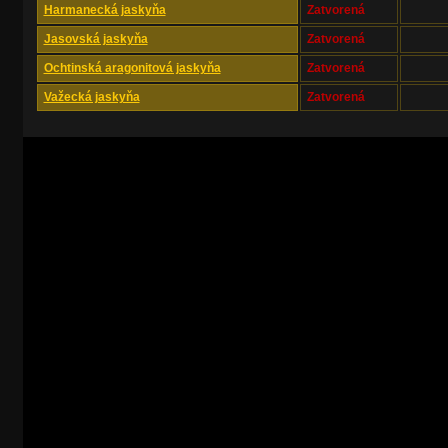
Harmanecká jaskyňa
Zatvorená
Jasovská jaskyňa
Zatvorená
Ochtinská aragonitová jaskyňa
Zatvorená
Važecká jaskyňa
Zatvorená