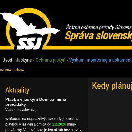
Štátna ochrana prírody Slovens
Správa slovensk
Úvod
Jaskyne
Ochrana jaskýň
Výskum, monitoring a dokument
ÚVODNÁ STRÁNKA
Kedy plánu
Aktuality
Plavba v jaskyni Domica mimo
prevádzky
Vážení návštevníci,
vzhľadom na nepriaznivý stav vody je okruh s
plavbou v jaskyni Domica od
1.2.2026
mimo
prevádzky. V prevádzke je len okruh bez plavby.