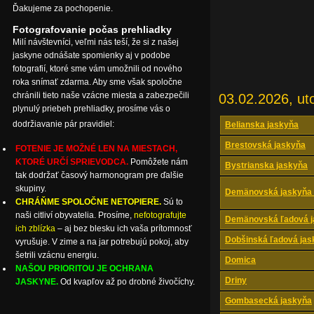
Ďakujeme za pochopenie.
Fotografovanie počas prehliadky
Milí návštevníci, veľmi nás teší, že si z našej
jaskyne odnášate spomienky aj v podobe
fotografií, ktoré sme vám umožnili od nového
roka snímať zdarma. Aby sme však spoločne
chránili tieto naše vzácne miesta a zabezpečili
03.02.2026, ut
plynulý priebeh prehliadky, prosíme vás o
dodržiavanie pár pravidiel:
Belianska jaskyňa
Brestovská jaskyňa
FOTENIE JE MOŽNÉ LEN NA MIESTACH,
KTORÉ URČÍ SPRIEVODCA.
Pomôžete nám
Bystrianska jaskyňa
tak dodržať časový harmonogram pre ďalšie
skupiny.
Demänovská jaskyňa 
CHRÁŇME SPOLOČNE NETOPIERE.
Sú to
naši citliví obyvatelia. Prosíme,
nefotografujte
Demänovská ľadová j
ich zblízka
– aj bez blesku ich vaša prítomnosť
Dobšinská ľadová jas
vyrušuje. V zime a na jar potrebujú pokoj, aby
šetrili vzácnu energiu.
Domica
NAŠOU PRIORITOU JE OCHRANA
Driny
JASKYNE.
Od kvapľov až po drobné živočíchy.
Gombasecká jaskyňa