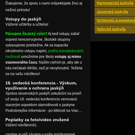
Harmanecká jaskyňa
Ďakujeme, že spolu s nami rešpektujete živú aj
neživú prírodu!
Jasovská jaskyňa
Vstupy do jaskýň
Ochtinská aragonitov
Vážené učiteľky a učitelia!
Važecká jaskyňa
Plánujete školský výlet?
Aj keď vstupy zatiaľ
vopred nerezervujeme, školské skupiny
vybavujeme priebežne. Ak sa kapacita
oficiálneho vstupu naplní,
podľa prevádzkových
možností
umožníme pre školy
vstupy aj mimo
stanoveného času
. Naším cieľom je, aby ste u
nás nečakali dlhšie, než je nevyhnutné. Tešíme
sa na vašu návštevu!
16. vedecká konferencia - Výskum,
využívanie a ochrana jaskýň
Správa slovenských jaskýň uskutoční na jeseň
už svoju 16. vedeckú konferenciu venovanú
viacerým aspektom starostlivosti o jaskyne.
Podrobnejšie informácie - po kliknutí na Viac....
Poplatky za foto/video zrušené
Vážení návštevníci,
ceníme si váš záujem o naše sprístupnené