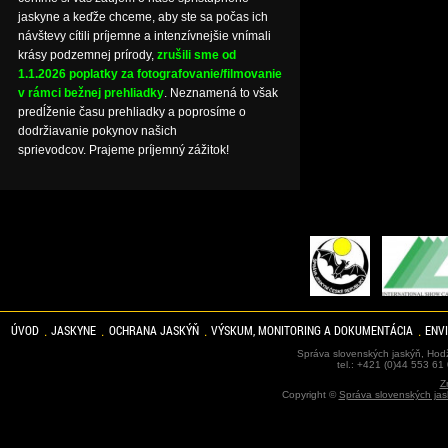
jaskyne a keďže chceme, aby ste sa počas ich
návštevy cítili príjemne a intenzívnejšie vnímali
krásy podzemnej prírody,
zrušili sme od
1.1.2026 poplatky za fotografovanie/filmovanie
v rámci bežnej prehliadky
. Neznamená to však
predĺženie času prehliadky a poprosíme o
dodržiavanie pokynov našich
sprievodcov. Prajeme príjemný zážitok!
ÚVOD
JASKYNE
OCHRANA JASKÝŇ
VÝSKUM, MONITORING A DOKUMENTÁCIA
ENV
Správa slovenských jaskýň, Hodž
tel.: +421 (0)44 553 61
Z
Copyright ©
Správa slovenských jas