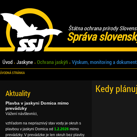
Štátna ochrana prírody Slovens
Správa slovensk
Úvod
Jaskyne
Ochrana jaskýň
Výskum, monitoring a dokument
ÚVODNÁ STRÁNKA
Kedy plánu
Aktuality
Plavba v jaskyni Domica mimo
prevádzky
Vážení návštevníci,
vzhľadom na nepriaznivý stav vody je okruh s
plavbou v jaskyni Domica od
1.2.2026
mimo
prevádzky. V prevádzke je len okruh bez plavby.