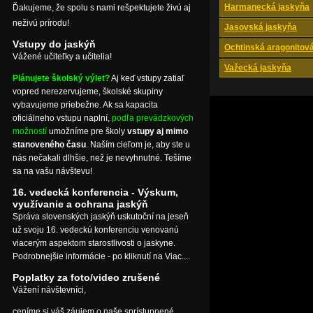
Harmanecká jaskyňa
Ďakujeme, že spolu s nami rešpektujete živú aj
neživú prírodu!
Jasovská jaskyňa
Vstupy do jaskýň
Ochtinská aragonitov
Vážené učiteľky a učitelia!
Važecká jaskyňa
Plánujete školský výlet?
Aj keď vstupy zatiaľ
vopred nerezervujeme, školské skupiny
vybavujeme priebežne. Ak sa kapacita
oficiálneho vstupu naplní,
podľa prevádzkových
možností
umožníme pre školy
vstupy aj mimo
stanoveného času
. Naším cieľom je, aby ste u
nás nečakali dlhšie, než je nevyhnutné. Tešíme
sa na vašu návštevu!
16. vedecká konferencia - Výskum,
využívanie a ochrana jaskýň
Správa slovenských jaskýň uskutoční na jeseň
už svoju 16. vedeckú konferenciu venovanú
viacerým aspektom starostlivosti o jaskyne.
Podrobnejšie informácie - po kliknutí na Viac....
Poplatky za foto/video zrušené
Vážení návštevníci,
ceníme si váš záujem o naše sprístupnené