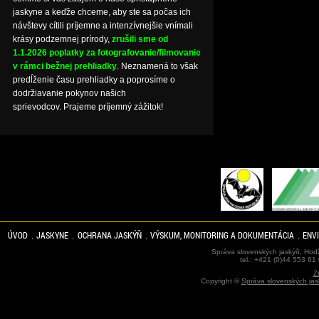
jaskyne a keďže chceme, aby ste sa počas ich
návštevy cítili príjemne a intenzívnejšie vnímali
krásy podzemnej prírody,
zrušili sme od
1.1.2026 poplatky za fotografovanie/filmovanie
v rámci bežnej prehliadky
. Neznamená to však
predĺženie času prehliadky a poprosíme o
dodržiavanie pokynov našich
sprievodcov. Prajeme príjemný zážitok!
ÚVOD
JASKYNE
OCHRANA JASKÝŇ
VÝSKUM, MONITORING A DOKUMENTÁCIA
ENV
Správa slovenských jaskýň, Hodž
tel.: +421 (0)44 553 61
Z
Copyright ©
Správa slovenských jas