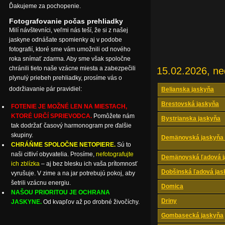
Ďakujeme za pochopenie.
Fotografovanie počas prehliadky
Milí návštevníci, veľmi nás teší, že si z našej
jaskyne odnášate spomienky aj v podobe
fotografií, ktoré sme vám umožnili od nového
roka snímať zdarma. Aby sme však spoločne
chránili tieto naše vzácne miesta a zabezpečili
15.02.2026, ne
plynulý priebeh prehliadky, prosíme vás o
dodržiavanie pár pravidiel:
Belianska jaskyňa
Brestovská jaskyňa
FOTENIE JE MOŽNÉ LEN NA MIESTACH,
KTORÉ URČÍ SPRIEVODCA.
Pomôžete nám
Bystrianska jaskyňa
tak dodržať časový harmonogram pre ďalšie
skupiny.
Demänovská jaskyňa 
CHRÁŇME SPOLOČNE NETOPIERE.
Sú to
naši citliví obyvatelia. Prosíme,
nefotografujte
Demänovská ľadová j
ich zblízka
– aj bez blesku ich vaša prítomnosť
Dobšinská ľadová jas
vyrušuje. V zime a na jar potrebujú pokoj, aby
šetrili vzácnu energiu.
Domica
NAŠOU PRIORITOU JE OCHRANA
Driny
JASKYNE.
Od kvapľov až po drobné živočíchy.
Gombasecká jaskyňa