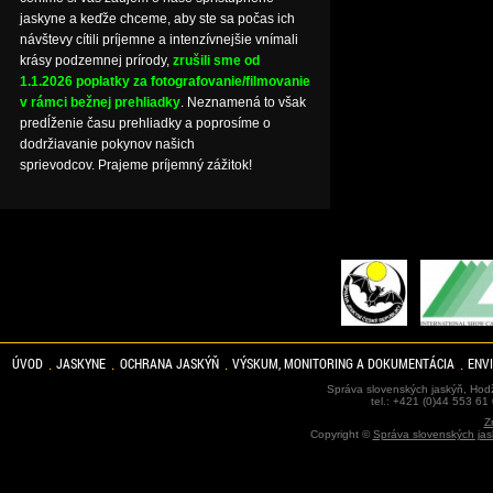
jaskyne a keďže chceme, aby ste sa počas ich
návštevy cítili príjemne a intenzívnejšie vnímali
krásy podzemnej prírody,
zrušili sme od
1.1.2026 poplatky za fotografovanie/filmovanie
v rámci bežnej prehliadky
. Neznamená to však
predĺženie času prehliadky a poprosíme o
dodržiavanie pokynov našich
sprievodcov. Prajeme príjemný zážitok!
ÚVOD
JASKYNE
OCHRANA JASKÝŇ
VÝSKUM, MONITORING A DOKUMENTÁCIA
ENV
Správa slovenských jaskýň, Hodž
tel.: +421 (0)44 553 61
Z
Copyright ©
Správa slovenských jas