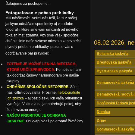
Ďakujeme za pochopenie.
Fotografovanie počas prehliadky
Milí návštevníci, veľmi nás teší, že si z našej
jaskyne odnášate spomienky aj v podobe
fotografií, ktoré sme vám umožnili od nového
roka snímať zdarma. Aby sme však spoločne
chránili tieto naše vzácne miesta a zabezpečili
08.02.2026, ne
plynulý priebeh prehliadky, prosíme vás o
dodržiavanie pár pravidiel:
Belianska jaskyňa
Brestovská jaskyňa
FOTENIE JE MOŽNÉ LEN NA MIESTACH,
KTORÉ URČÍ SPRIEVODCA.
Pomôžete nám
Bystrianska jaskyňa
tak dodržať časový harmonogram pre ďalšie
skupiny.
Demänovská jaskyňa 
CHRÁŇME SPOLOČNE NETOPIERE.
Sú to
naši citliví obyvatelia. Prosíme,
nefotografujte
Demänovská ľadová j
ich zblízka
– aj bez blesku ich vaša prítomnosť
Dobšinská ľadová jas
vyrušuje. V zime a na jar potrebujú pokoj, aby
šetrili vzácnu energiu.
Domica
NAŠOU PRIORITOU JE OCHRANA
Driny
JASKYNE.
Od kvapľov až po drobné živočíchy.
Gombasecká jaskyňa