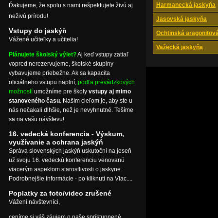
Harmanecká jaskyňa
Ďakujeme, že spolu s nami rešpektujete živú aj
neživú prírodu!
Jasovská jaskyňa
Vstupy do jaskýň
Ochtinská aragonitov
Vážené učiteľky a učitelia!
Važecká jaskyňa
Plánujete školský výlet?
Aj keď vstupy zatiaľ
vopred nerezervujeme, školské skupiny
vybavujeme priebežne. Ak sa kapacita
oficiálneho vstupu naplní,
podľa prevádzkových
možností
umožníme pre školy
vstupy aj mimo
stanoveného času
. Naším cieľom je, aby ste u
nás nečakali dlhšie, než je nevyhnutné. Tešíme
sa na vašu návštevu!
16. vedecká konferencia - Výskum,
využívanie a ochrana jaskýň
Správa slovenských jaskýň uskutoční na jeseň
už svoju 16. vedeckú konferenciu venovanú
viacerým aspektom starostlivosti o jaskyne.
Podrobnejšie informácie - po kliknutí na Viac....
Poplatky za foto/video zrušené
Vážení návštevníci,
ceníme si váš záujem o naše sprístupnené