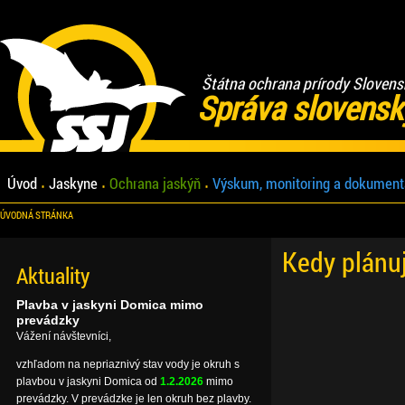
Štátna ochrana prírody Slovens
Správa slovensk
Úvod
Jaskyne
Ochrana jaskýň
Výskum, monitoring a dokument
ÚVODNÁ STRÁNKA
Kedy plánu
Aktuality
Plavba v jaskyni Domica mimo
prevádzky
Vážení návštevníci,
vzhľadom na nepriaznivý stav vody je okruh s
plavbou v jaskyni Domica od
1.2.2026
mimo
prevádzky. V prevádzke je len okruh bez plavby.