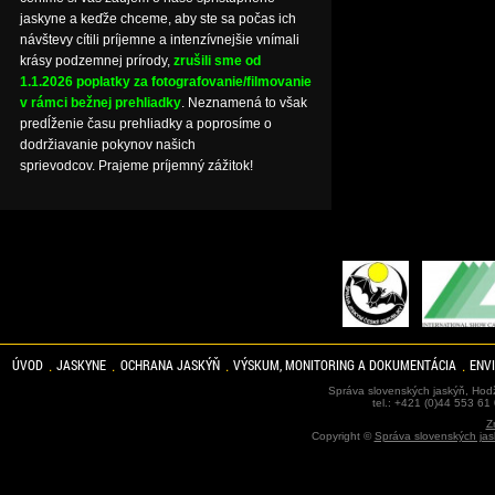
jaskyne a keďže chceme, aby ste sa počas ich
návštevy cítili príjemne a intenzívnejšie vnímali
krásy podzemnej prírody,
zrušili sme od
1.1.2026 poplatky za fotografovanie/filmovanie
v rámci bežnej prehliadky
. Neznamená to však
predĺženie času prehliadky a poprosíme o
dodržiavanie pokynov našich
sprievodcov. Prajeme príjemný zážitok!
ÚVOD
JASKYNE
OCHRANA JASKÝŇ
VÝSKUM, MONITORING A DOKUMENTÁCIA
ENV
Správa slovenských jaskýň, Hodž
tel.: +421 (0)44 553 61
Z
Copyright ©
Správa slovenských jas