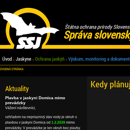
Štátna ochrana prírody Slovens
Správa slovensk
Úvod
Jaskyne
Ochrana jaskýň
Výskum, monitoring a dokument
ÚVODNÁ STRÁNKA
Kedy plánu
Aktuality
Plavba v jaskyni Domica mimo
prevádzky
Vážení návštevníci,
vzhľadom na nepriaznivý stav vody je okruh s
plavbou v jaskyni Domica od
1.2.2026
mimo
prevádzky. V prevádzke je len okruh bez plavby.