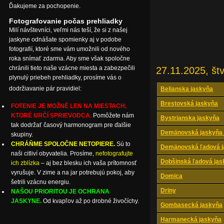
Ďakujeme za pochopenie.
Fotografovanie počas prehliadky
Milí návštevníci, veľmi nás teší, že si z našej
jaskyne odnášate spomienky aj v podobe
fotografií, ktoré sme vám umožnili od nového
roka snímať zdarma. Aby sme však spoločne
chránili tieto naše vzácne miesta a zabezpečili
27.11.2025, štv
plynulý priebeh prehliadky, prosíme vás o
dodržiavanie pár pravidiel:
Belianska jaskyňa
Brestovská jaskyňa
FOTENIE JE MOŽNÉ LEN NA MIESTACH,
KTORÉ URČÍ SPRIEVODCA.
Pomôžete nám
Bystrianska jaskyňa
tak dodržať časový harmonogram pre ďalšie
Demänovská jaskyňa 
skupiny.
CHRÁŇME SPOLOČNE NETOPIERE.
Sú to
Demänovská ľadová j
naši citliví obyvatelia. Prosíme,
nefotografujte
Dobšinská ľadová jas
ich zblízka
– aj bez blesku ich vaša prítomnosť
vyrušuje. V zime a na jar potrebujú pokoj, aby
Domica
šetrili vzácnu energiu.
Driny
NAŠOU PRIORITOU JE OCHRANA
JASKYNE.
Od kvapľov až po drobné živočíchy.
Gombasecká jaskyňa
Harmanecká jaskyňa