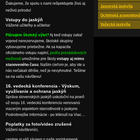
Ďakujeme, že spolu s nami rešpektujete živú aj
Jasovská jaskyňa
neživú prírodu!
Ochtinská aragonitov
Vstupy do jaskýň
Važecká jaskyňa
Vážené učiteľky a učitelia!
Plánujete školský výlet?
Aj keď vstupy zatiaľ
vopred nerezervujeme, školské skupiny
vybavujeme priebežne. Ak sa kapacita
oficiálneho vstupu naplní,
podľa prevádzkových
možností
umožníme pre školy
vstupy aj mimo
stanoveného času
. Naším cieľom je, aby ste u
nás nečakali dlhšie, než je nevyhnutné. Tešíme
sa na vašu návštevu!
16. vedecká konferencia - Výskum,
využívanie a ochrana jaskýň
Správa slovenských jaskýň uskutoční na jeseň
už svoju 16. vedeckú konferenciu venovanú
viacerým aspektom starostlivosti o jaskyne.
Podrobnejšie informácie - po kliknutí na Viac....
Poplatky za foto/video zrušené
Vážení návštevníci,
ceníme si váš záujem o naše sprístupnené