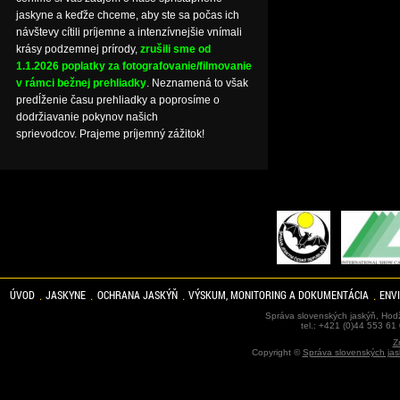
jaskyne a keďže chceme, aby ste sa počas ich
návštevy cítili príjemne a intenzívnejšie vnímali
krásy podzemnej prírody,
zrušili sme od
1.1.2026 poplatky za fotografovanie/filmovanie
v rámci bežnej prehliadky
. Neznamená to však
predĺženie času prehliadky a poprosíme o
dodržiavanie pokynov našich
sprievodcov. Prajeme príjemný zážitok!
ÚVOD
JASKYNE
OCHRANA JASKÝŇ
VÝSKUM, MONITORING A DOKUMENTÁCIA
ENV
Správa slovenských jaskýň, Hodž
tel.: +421 (0)44 553 61
Z
Copyright ©
Správa slovenských jas