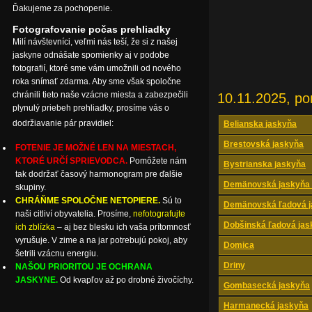
Ďakujeme za pochopenie.
Fotografovanie počas prehliadky
Milí návštevníci, veľmi nás teší, že si z našej
jaskyne odnášate spomienky aj v podobe
fotografií, ktoré sme vám umožnili od nového
roka snímať zdarma. Aby sme však spoločne
chránili tieto naše vzácne miesta a zabezpečili
10.11.2025, po
plynulý priebeh prehliadky, prosíme vás o
dodržiavanie pár pravidiel:
Belianska jaskyňa
Brestovská jaskyňa
FOTENIE JE MOŽNÉ LEN NA MIESTACH,
KTORÉ URČÍ SPRIEVODCA.
Pomôžete nám
Bystrianska jaskyňa
tak dodržať časový harmonogram pre ďalšie
Demänovská jaskyňa 
skupiny.
CHRÁŇME SPOLOČNE NETOPIERE.
Sú to
Demänovská ľadová j
naši citliví obyvatelia. Prosíme,
nefotografujte
Dobšinská ľadová jas
ich zblízka
– aj bez blesku ich vaša prítomnosť
vyrušuje. V zime a na jar potrebujú pokoj, aby
Domica
šetrili vzácnu energiu.
Driny
NAŠOU PRIORITOU JE OCHRANA
JASKYNE.
Od kvapľov až po drobné živočíchy.
Gombasecká jaskyňa
Harmanecká jaskyňa