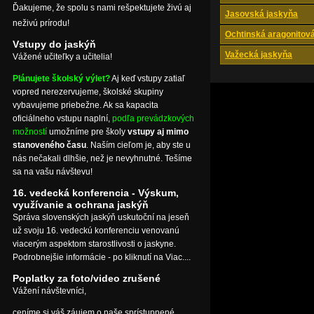
Ďakujeme, že spolu s nami rešpektujete živú aj
Jasovská jaskyňa
neživú prírodu!
Ochtinská aragonitov
Vstupy do jaskýň
Važecká jaskyňa
Vážené učiteľky a učitelia!
Plánujete školský výlet?
Aj keď vstupy zatiaľ
vopred nerezervujeme, školské skupiny
vybavujeme priebežne. Ak sa kapacita
oficiálneho vstupu naplní,
podľa prevádzkových
možností
umožníme pre školy
vstupy aj mimo
stanoveného času
. Naším cieľom je, aby ste u
nás nečakali dlhšie, než je nevyhnutné. Tešíme
sa na vašu návštevu!
16. vedecká konferencia - Výskum,
využívanie a ochrana jaskýň
Správa slovenských jaskýň uskutoční na jeseň
už svoju 16. vedeckú konferenciu venovanú
viacerým aspektom starostlivosti o jaskyne.
Podrobnejšie informácie - po kliknutí na Viac....
Poplatky za foto/video zrušené
Vážení návštevníci,
ceníme si váš záujem o naše sprístupnené