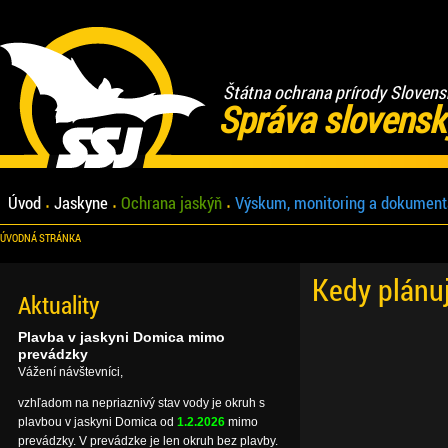
Štátna ochrana prírody Slovens
Správa slovensk
Úvod
Jaskyne
Ochrana jaskýň
Výskum, monitoring a dokument
ÚVODNÁ STRÁNKA
Kedy plánu
Aktuality
Plavba v jaskyni Domica mimo
prevádzky
Vážení návštevníci,
vzhľadom na nepriaznivý stav vody je okruh s
plavbou v jaskyni Domica od
1.2.2026
mimo
prevádzky. V prevádzke je len okruh bez plavby.