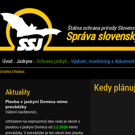
Štátna ochrana prírody Slovens
Správa slovensk
Úvod
Jaskyne
Ochrana jaskýň
Výskum, monitoring a dokument
ÚVODNÁ STRÁNKA
Kedy plánu
Aktuality
Plavba v jaskyni Domica mimo
prevádzky
Vážení návštevníci,
vzhľadom na nepriaznivý stav vody je okruh s
plavbou v jaskyni Domica od
1.2.2026
mimo
prevádzky. V prevádzke je len okruh bez plavby.