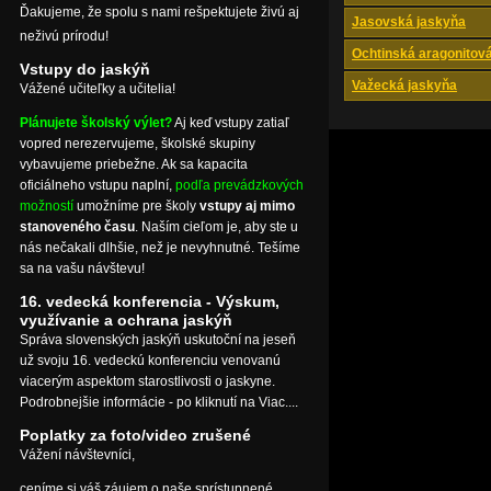
Ďakujeme, že spolu s nami rešpektujete živú aj
Jasovská jaskyňa
neživú prírodu!
Ochtinská aragonitov
Vstupy do jaskýň
Važecká jaskyňa
Vážené učiteľky a učitelia!
Plánujete školský výlet?
Aj keď vstupy zatiaľ
vopred nerezervujeme, školské skupiny
vybavujeme priebežne. Ak sa kapacita
oficiálneho vstupu naplní,
podľa prevádzkových
možností
umožníme pre školy
vstupy aj mimo
stanoveného času
. Naším cieľom je, aby ste u
nás nečakali dlhšie, než je nevyhnutné. Tešíme
sa na vašu návštevu!
16. vedecká konferencia - Výskum,
využívanie a ochrana jaskýň
Správa slovenských jaskýň uskutoční na jeseň
už svoju 16. vedeckú konferenciu venovanú
viacerým aspektom starostlivosti o jaskyne.
Podrobnejšie informácie - po kliknutí na Viac....
Poplatky za foto/video zrušené
Vážení návštevníci,
ceníme si váš záujem o naše sprístupnené