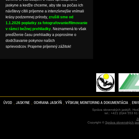
jaskyne a keďže chceme, aby ste sa počas ich
návštevy cítili príjemne a intenzívnejšie vnímali
krásy podzemnej prírody,
zrušili sme od
1.1.2026 poplatky za fotografovanie/filmovanie
v rámci bežnej prehliadky
. Neznamená to však
predĺženie času prehliadky a poprosíme o
dodržiavanie pokynov našich
sprievodcov. Prajeme príjemný zážitok!
ÚVOD
JASKYNE
OCHRANA JASKÝŇ
VÝSKUM, MONITORING A DOKUMENTÁCIA
ENV
Správa slovenských jaskýň, Hodž
tel.: +421 (0)44 553 61
Z
Copyright ©
Správa slovenských jas