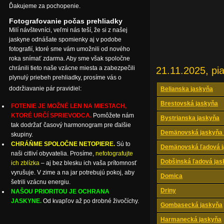
Ďakujeme za pochopenie.
Fotografovanie počas prehliadky
Milí návštevníci, veľmi nás teší, že si z našej
jaskyne odnášate spomienky aj v podobe
fotografií, ktoré sme vám umožnili od nového
roka snímať zdarma. Aby sme však spoločne
chránili tieto naše vzácne miesta a zabezpečili
21.11.2025, pi
plynulý priebeh prehliadky, prosíme vás o
dodržiavanie pár pravidiel:
Belianska jaskyňa
Brestovská jaskyňa
FOTENIE JE MOŽNÉ LEN NA MIESTACH,
KTORÉ URČÍ SPRIEVODCA.
Pomôžete nám
Bystrianska jaskyňa
tak dodržať časový harmonogram pre ďalšie
Demänovská jaskyňa 
skupiny.
CHRÁŇME SPOLOČNE NETOPIERE.
Sú to
Demänovská ľadová j
naši citliví obyvatelia. Prosíme,
nefotografujte
Dobšinská ľadová jas
ich zblízka
– aj bez blesku ich vaša prítomnosť
vyrušuje. V zime a na jar potrebujú pokoj, aby
Domica
šetrili vzácnu energiu.
Driny
NAŠOU PRIORITOU JE OCHRANA
JASKYNE.
Od kvapľov až po drobné živočíchy.
Gombasecká jaskyňa
Harmanecká jaskyňa