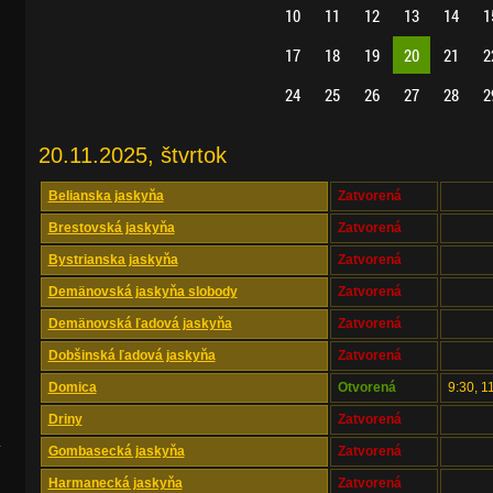
10
11
12
13
14
1
17
18
19
20
21
2
24
25
26
27
28
2
20.11.2025, štvrtok
Belianska jaskyňa
Zatvorená
Brestovská jaskyňa
Zatvorená
Bystrianska jaskyňa
Zatvorená
Demänovská jaskyňa slobody
Zatvorená
Demänovská ľadová jaskyňa
Zatvorená
Dobšinská ľadová jaskyňa
Zatvorená
Domica
Otvorená
9:30, 1
Driny
Zatvorená
.
Gombasecká jaskyňa
Zatvorená
Harmanecká jaskyňa
Zatvorená