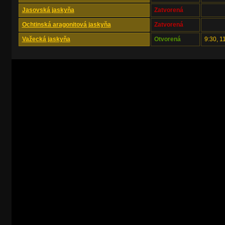
Jasovská jaskyňa
Zatvorená
Ochtinská aragonitová jaskyňa
Zatvorená
Važecká jaskyňa
Otvorená
9:30, 1