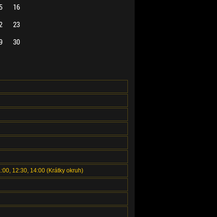
5
16
2
23
9
30
1:00, 12:30, 14:00 (Krátky okruh)