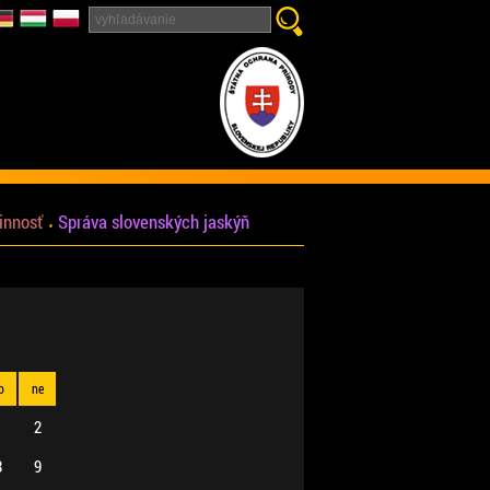
innosť
Správa slovenských jaskýň
o
ne
1
2
8
9