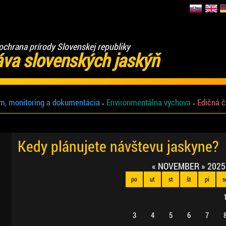
ochrana prírody Slovenskej republiky
áva slovenských jaskýň
m, monitoring a dokumentácia
Environmentálna výchova
Edičná č
Kedy plánujete návštevu jaskyne?
«
NOVEMBER
»
2025
po
ut
st
št
pi
s
3
4
5
6
7
.