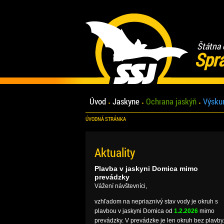
Štátna 
Spr
Úvod
Jaskyne
Ochrana jaskýň
Výsku
ÚVODNÁ STRÁNKA
Aktuality
Plavba v jaskyni Domica mimo
prevádzky
Vážení návštevníci,
vzhľadom na nepriaznivý stav vody je okruh s
plavbou v jaskyni Domica od
1.2.2026
mimo
prevádzky. V prevádzke je len okruh bez plavby