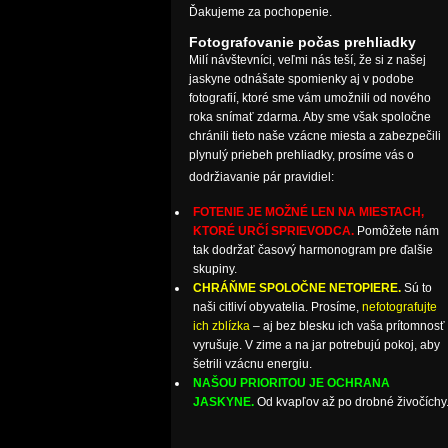
Ďakujeme za pochopenie.
Fotografovanie počas prehliadky
Milí návštevníci, veľmi nás teší, že si z našej
jaskyne odnášate spomienky aj v podobe
fotografií, ktoré sme vám umožnili od nového
roka snímať zdarma. Aby sme však spoločne
chránili tieto naše vzácne miesta a zabezpečili
plynulý priebeh prehliadky, prosíme vás o
dodržiavanie pár pravidiel:
FOTENIE JE MOŽNÉ LEN NA MIESTACH,
KTORÉ URČÍ SPRIEVODCA.
Pomôžete nám
tak dodržať časový harmonogram pre ďalšie
skupiny.
CHRÁŇME SPOLOČNE NETOPIERE.
Sú to
naši citliví obyvatelia. Prosíme,
nefotografujte
ich zblízka
– aj bez blesku ich vaša prítomnosť
vyrušuje. V zime a na jar potrebujú pokoj, aby
šetrili vzácnu energiu.
NAŠOU PRIORITOU JE OCHRANA
JASKYNE.
Od kvapľov až po drobné živočíchy