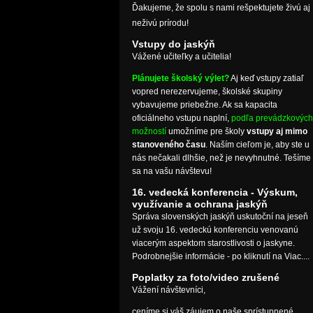
Ďakujeme, že spolu s nami rešpektujete živú aj
neživú prírodu!
Vstupy do jaskýň
Vážené učiteľky a učitelia!
Plánujete školský výlet?
Aj keď vstupy zatiaľ
vopred nerezervujeme, školské skupiny
vybavujeme priebežne. Ak sa kapacita
oficiálneho vstupu naplní,
podľa prevádzkových
možností
umožníme pre školy
vstupy aj mimo
stanoveného času
. Naším cieľom je, aby ste u
nás nečakali dlhšie, než je nevyhnutné. Tešíme
sa na vašu návštevu!
16. vedecká konferencia - Výskum,
využívanie a ochrana jaskýň
Správa slovenských jaskýň uskutoční na jeseň
už svoju 16. vedeckú konferenciu venovanú
viacerým aspektom starostlivosti o jaskyne.
Podrobnejšie informácie - po kliknutí na Viac....
Poplatky za foto/video zrušené
Vážení návštevníci,
ceníme si váš záujem o naše sprístupnené