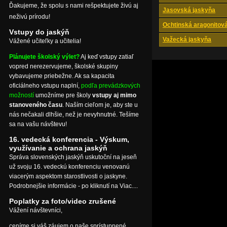
Ďakujeme, že spolu s nami rešpektujete živú aj
Jasovská jaskyňa
neživú prírodu!
Ochtinská aragonitov
Vstupy do jaskýň
Važecká jaskyňa
Vážené učiteľky a učitelia!
Plánujete školský výlet?
Aj keď vstupy zatiaľ
vopred nerezervujeme, školské skupiny
vybavujeme priebežne. Ak sa kapacita
oficiálneho vstupu naplní,
podľa prevádzkových
možností
umožníme pre školy
vstupy aj mimo
stanoveného času
. Naším cieľom je, aby ste u
nás nečakali dlhšie, než je nevyhnutné. Tešíme
sa na vašu návštevu!
16. vedecká konferencia - Výskum,
využívanie a ochrana jaskýň
Správa slovenských jaskýň uskutoční na jeseň
už svoju 16. vedeckú konferenciu venovanú
viacerým aspektom starostlivosti o jaskyne.
Podrobnejšie informácie - po kliknutí na Viac....
Poplatky za foto/video zrušené
Vážení návštevníci,
ceníme si váš záujem o naše sprístupnené