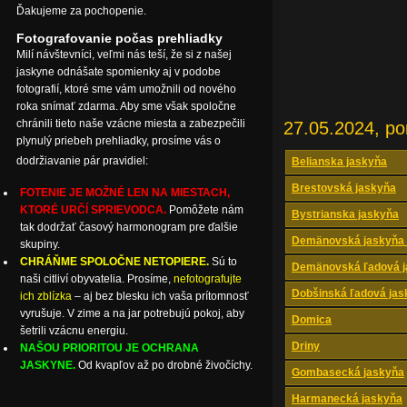
Ďakujeme za pochopenie.
Fotografovanie počas prehliadky
Milí návštevníci, veľmi nás teší, že si z našej
jaskyne odnášate spomienky aj v podobe
fotografií, ktoré sme vám umožnili od nového
roka snímať zdarma. Aby sme však spoločne
chránili tieto naše vzácne miesta a zabezpečili
27.05.2024, po
plynulý priebeh prehliadky, prosíme vás o
dodržiavanie pár pravidiel:
Belianska jaskyňa
Brestovská jaskyňa
FOTENIE JE MOŽNÉ LEN NA MIESTACH,
KTORÉ URČÍ SPRIEVODCA.
Pomôžete nám
Bystrianska jaskyňa
tak dodržať časový harmonogram pre ďalšie
Demänovská jaskyňa 
skupiny.
CHRÁŇME SPOLOČNE NETOPIERE.
Sú to
Demänovská ľadová j
naši citliví obyvatelia. Prosíme,
nefotografujte
Dobšinská ľadová jas
ich zblízka
– aj bez blesku ich vaša prítomnosť
vyrušuje. V zime a na jar potrebujú pokoj, aby
Domica
šetrili vzácnu energiu.
Driny
NAŠOU PRIORITOU JE OCHRANA
JASKYNE.
Od kvapľov až po drobné živočíchy.
Gombasecká jaskyňa
Harmanecká jaskyňa