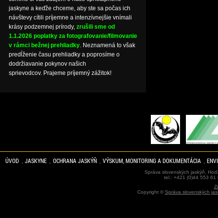
jaskyne a keďže chceme, aby ste sa počas ich
návštevy cítili príjemne a intenzívnejšie vnímali
krásy podzemnej prírody,
zrušili sme od
1.1.2026 poplatky za fotografovanie/filmovanie
v rámci bežnej prehliadky
. Neznamená to však
predĺženie času prehliadky a poprosíme o
dodržiavanie pokynov našich
sprievodcov. Prajeme príjemný zážitok!
ÚVOD
JASKYNE
OCHRANA JASKÝŇ
VÝSKUM, MONITORING A DOKUMENTÁCIA
ENV
Správa slovenských jaskýň, Hodž
tel.: +421 (0)44 553 61
Z
Copyright ©
Správa slovenských jas