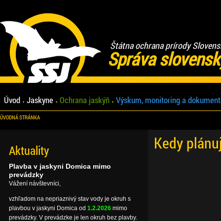
Štátna ochrana prírody Slovens
Správa slovensk
Úvod
Jaskyne
Ochrana jaskýň
Výskum, monitoring a dokument
ÚVODNÁ STRÁNKA
Kedy plánu
Aktuality
Plavba v jaskyni Domica mimo
prevádzky
Vážení návštevníci,
vzhľadom na nepriaznivý stav vody je okruh s
plavbou v jaskyni Domica od
1.2.2026
mimo
prevádzky. V prevádzke je len okruh bez plavby.