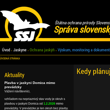
Štátna ochrana prírody Slovens
Správa slovensk
Úvod
Jaskyne
Ochrana jaskýň
Výskum, monitoring a dokument
ÚVODNÁ STRÁNKA
Kedy plánu
Aktuality
Plavba v jaskyni Domica mimo
prevádzky
Vážení návštevníci,
vzhľadom na nepriaznivý stav vody je okruh s
plavbou v jaskyni Domica od
1.2.2026
mimo
prevádzky. V prevádzke je len okruh bez plavby.