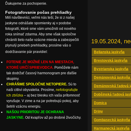
Ďakujeme za pochopenie.
Fotografovanie počas prehliadky
Milí návštevníci, veľmi nás teší, že si z našej
jaskyne odnášate spomienky aj v podobe
fotografií, ktoré sme vám umožnili od nového
roka snímať zdarma. Aby sme však spoločne
chránili tieto naše vzácne miesta a zabezpečili
19.05.2024, ne
plynulý priebeh prehliadky, prosíme vás o
dodržiavanie pár pravidiel:
Belianska jaskyňa
Brestovská jaskyňa
FOTENIE JE MOŽNÉ LEN NA MIESTACH,
KTORÉ URČÍ SPRIEVODCA.
Pomôžete nám
Bystrianska jaskyňa
tak dodržať časový harmonogram pre ďalšie
Demänovská jaskyňa 
skupiny.
CHRÁŇME SPOLOČNE NETOPIERE.
Sú to
Demänovská ľadová j
naši citliví obyvatelia. Prosíme,
nefotografujte
Dobšinská ľadová jas
ich zblízka
– aj bez blesku ich vaša prítomnosť
vyrušuje. V zime a na jar potrebujú pokoj, aby
Domica
šetrili vzácnu energiu.
Driny
NAŠOU PRIORITOU JE OCHRANA
JASKYNE.
Od kvapľov až po drobné živočíchy.
Gombasecká jaskyňa
Harmanecká jaskyňa