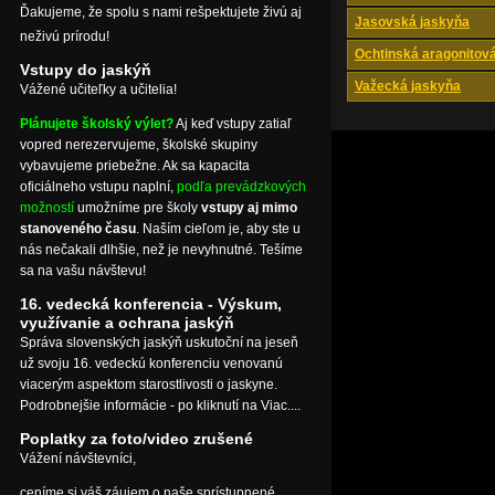
Ďakujeme, že spolu s nami rešpektujete živú aj
Jasovská jaskyňa
neživú prírodu!
Ochtinská aragonitov
Vstupy do jaskýň
Važecká jaskyňa
Vážené učiteľky a učitelia!
Plánujete školský výlet?
Aj keď vstupy zatiaľ
vopred nerezervujeme, školské skupiny
vybavujeme priebežne. Ak sa kapacita
oficiálneho vstupu naplní,
podľa prevádzkových
možností
umožníme pre školy
vstupy aj mimo
stanoveného času
. Naším cieľom je, aby ste u
nás nečakali dlhšie, než je nevyhnutné. Tešíme
sa na vašu návštevu!
16. vedecká konferencia - Výskum,
využívanie a ochrana jaskýň
Správa slovenských jaskýň uskutoční na jeseň
už svoju 16. vedeckú konferenciu venovanú
viacerým aspektom starostlivosti o jaskyne.
Podrobnejšie informácie - po kliknutí na Viac....
Poplatky za foto/video zrušené
Vážení návštevníci,
ceníme si váš záujem o naše sprístupnené