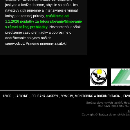
jaskyne a keďže chceme, aby ste sa počas ich
návštevy cítili príjemne a intenzívnejšie vnímali
krásy podzemnej prírody,
zrušili sme od
1.1.2026 poplatky za fotografovanie/filmovanie
v rámci bežnej prehliadky
. Neznamená to však
predĺženie času prehliadky a poprosíme o
dodržiavanie pokynov našich
sprievodcov. Prajeme príjemný zážitok!
ÚVOD
JASKYNE
OCHRANA JASKÝŇ
VÝSKUM, MONITORING A DOKUMENTÁCIA
ENV
Správa slovenských jaskýň, Hodž
tel.: +421 (0)44 553 61
Z
Copyright ©
Správa slovenských jas