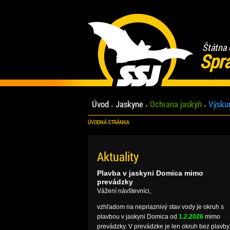
Štátna 
Spr
Úvod
Jaskyne
Ochrana jaskýň
Výsku
ÚVODNÁ STRÁNKA
Aktuality
Plavba v jaskyni Domica mimo
prevádzky
Vážení návštevníci,
vzhľadom na nepriaznivý stav vody je okruh s
plavbou v jaskyni Domica od
1.2.2026
mimo
prevádzky. V prevádzke je len okruh bez plavby