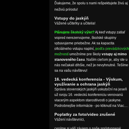
Ďakujeme, že spolu s nami rešpektujete živú aj
neživú prírodu!
Vstupy do jaskýň
Vážené učiteľky a učitelia!
Plánujete školský výlet?
Aj keď vstupy zatiaľ
vopred nerezervujeme, školské skupiny
vybavujeme priebežne. Ak sa kapacita
oficiálneho vstupu naplní,
podľa prevádzkových
možností
umožníme pre školy
vstupy aj mimo
stanoveného času
. Naším cieľom je, aby ste u
nás nečakali dlhšie, než je nevyhnutné. Tešíme
sa na vašu návštevu!
16. vedecká konferencia - Výskum,
využívanie a ochrana jaskýň
Správa slovenských jaskýň uskutoční na jeseň
už svoju 16. vedeckú konferenciu venovanú
viacerým aspektom starostlivosti o jaskyne.
Podrobnejšie informácie - po kliknutí na Viac....
Poplatky za foto/video zrušené
Vážení návštevníci,
ceníme si váš záujem o naše sprístupnené