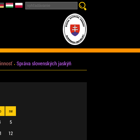
innosť
Správa slovenských jaskýň
o
ne
4
5
1
12