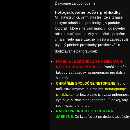
Ďakujeme za pochopenie.
Fotografovanie počas prehliadky
Milí návštevníci, veľmi nás teší, že si z našej
jaskyne odnášate spomienky aj v podobe
fotografií, ktoré sme vám umožnili od nového
roka snímať zdarma. Aby sme však spoločne
chránili tieto naše vzácne miesta a zabezpečili
plynulý priebeh prehliadky, prosíme vás o
dodržiavanie pár pravidiel:
FOTENIE JE MOŽNÉ LEN NA MIESTACH,
KTORÉ URČÍ SPRIEVODCA.
Pomôžete nám
tak dodržať časový harmonogram pre ďalšie
skupiny.
CHRÁŇME SPOLOČNE NETOPIERE.
Sú to
naši citliví obyvatelia. Prosíme,
nefotografujte
ich zblízka
– aj bez blesku ich vaša prítomnosť
vyrušuje. V zime a na jar potrebujú pokoj, aby
šetrili vzácnu energiu.
NAŠOU PRIORITOU JE OCHRANA
JASKYNE.
Od kvapľov až po drobné živočíchy