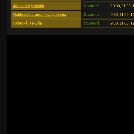
Jasovská jaskyňa
Otvorená
10:00, 11:30, 
Ochtinská aragonitová jaskyňa
Otvorená
9:30, 11:00, 1
Važecká jaskyňa
Otvorená
9:30, 11:00, 1