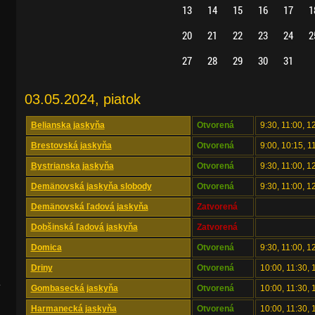
13
14
15
16
17
1
20
21
22
23
24
2
27
28
29
30
31
03.05.2024, piatok
Belianska jaskyňa
Otvorená
9:30, 11:00, 1
Brestovská jaskyňa
Otvorená
9:00, 10:15, 1
Bystrianska jaskyňa
Otvorená
9:30, 11:00, 1
Demänovská jaskyňa slobody
Otvorená
9:30, 11:00, 1
Demänovská ľadová jaskyňa
Zatvorená
Dobšinská ľadová jaskyňa
Zatvorená
Domica
Otvorená
9:30, 11:00, 1
Driny
Otvorená
10:00, 11:30, 
.
Gombasecká jaskyňa
Otvorená
10:00, 11:30,
Harmanecká jaskyňa
Otvorená
10:00, 11:30, 