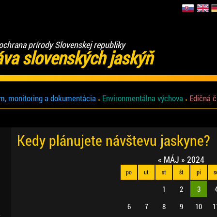
ochrana prírody Slovenskej republiky
áva slovenských jaskýň
m, monitoring a dokumentácia
Environmentálna výchova
Edičná č
Kedy plánujete návštevu jaskyne?
«
MÁJ
»
2024
po
ut
st
št
pi
s
1
2
3
6
7
8
9
10
1
.