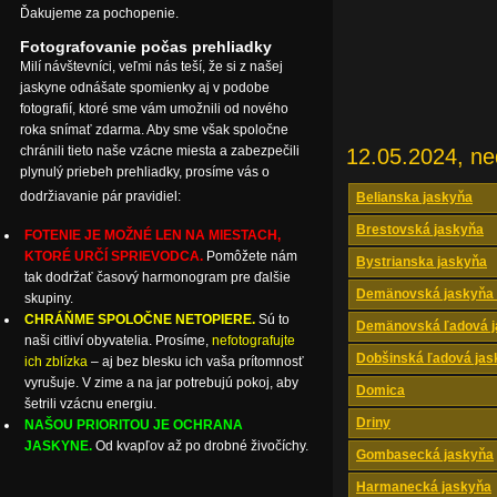
Ďakujeme za pochopenie.
Fotografovanie počas prehliadky
Milí návštevníci, veľmi nás teší, že si z našej
jaskyne odnášate spomienky aj v podobe
fotografií, ktoré sme vám umožnili od nového
roka snímať zdarma. Aby sme však spoločne
chránili tieto naše vzácne miesta a zabezpečili
12.05.2024, ne
plynulý priebeh prehliadky, prosíme vás o
dodržiavanie pár pravidiel:
Belianska jaskyňa
Brestovská jaskyňa
FOTENIE JE MOŽNÉ LEN NA MIESTACH,
KTORÉ URČÍ SPRIEVODCA.
Pomôžete nám
Bystrianska jaskyňa
tak dodržať časový harmonogram pre ďalšie
Demänovská jaskyňa 
skupiny.
CHRÁŇME SPOLOČNE NETOPIERE.
Sú to
Demänovská ľadová j
naši citliví obyvatelia. Prosíme,
nefotografujte
Dobšinská ľadová jas
ich zblízka
– aj bez blesku ich vaša prítomnosť
vyrušuje. V zime a na jar potrebujú pokoj, aby
Domica
šetrili vzácnu energiu.
Driny
NAŠOU PRIORITOU JE OCHRANA
JASKYNE.
Od kvapľov až po drobné živočíchy.
Gombasecká jaskyňa
Harmanecká jaskyňa