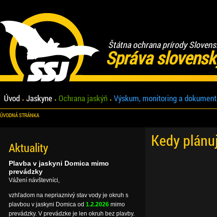
Štátna ochrana prírody Slovens
Správa slovensk
Úvod
Jaskyne
Ochrana jaskýň
Výskum, monitoring a dokument
ÚVODNÁ STRÁNKA
Kedy plánu
Aktuality
Plavba v jaskyni Domica mimo
prevádzky
Vážení návštevníci,
vzhľadom na nepriaznivý stav vody je okruh s
plavbou v jaskyni Domica od
1.2.2026
mimo
prevádzky. V prevádzke je len okruh bez plavby.