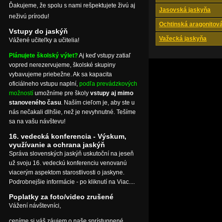
Ďakujeme, že spolu s nami rešpektujete živú aj
Jasovská jaskyňa
neživú prírodu!
Ochtinská aragonitov
Vstupy do jaskýň
Važecká jaskyňa
Vážené učiteľky a učitelia!
Plánujete školský výlet?
Aj keď vstupy zatiaľ
vopred nerezervujeme, školské skupiny
vybavujeme priebežne. Ak sa kapacita
oficiálneho vstupu naplní,
podľa prevádzkových
možností
umožníme pre školy
vstupy aj mimo
stanoveného času
. Naším cieľom je, aby ste u
nás nečakali dlhšie, než je nevyhnutné. Tešíme
sa na vašu návštevu!
16. vedecká konferencia - Výskum,
využívanie a ochrana jaskýň
Správa slovenských jaskýň uskutoční na jeseň
už svoju 16. vedeckú konferenciu venovanú
viacerým aspektom starostlivosti o jaskyne.
Podrobnejšie informácie - po kliknutí na Viac....
Poplatky za foto/video zrušené
Vážení návštevníci,
ceníme si váš záujem o naše sprístupnené