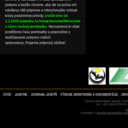
jaskyne a keďže chceme, aby ste sa počas ich
návštevy cítili príjemne a intenzívnejšie vnímali
krásy podzemnej prírody,
zrušili sme od
1.1.2026 poplatky za fotografovanie/filmovanie
v rámci bežnej prehliadky
. Neznamená to však
predĺženie času prehliadky a poprosíme o
dodržiavanie pokynov našich
sprievodcov. Prajeme príjemný zážitok!
ÚVOD
JASKYNE
OCHRANA JASKÝŇ
VÝSKUM, MONITORING A DOKUMENTÁCIA
ENV
Správa slovenských jaskýň, Hodž
tel.: +421 (0)44 553 61
Z
Copyright ©
Správa slovenských jas