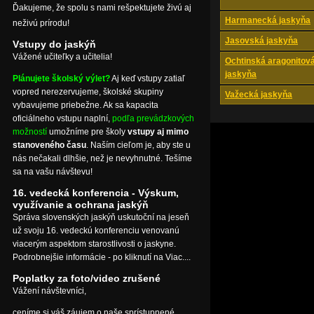
Ďakujeme, že spolu s nami rešpektujete živú aj
Harmanecká jaskyňa
neživú prírodu!
Jasovská jaskyňa
Vstupy do jaskýň
Vážené učiteľky a učitelia!
Ochtinská aragonitov
jaskyňa
Plánujete školský výlet?
Aj keď vstupy zatiaľ
vopred nerezervujeme, školské skupiny
Važecká jaskyňa
vybavujeme priebežne. Ak sa kapacita
oficiálneho vstupu naplní,
podľa prevádzkových
možností
umožníme pre školy
vstupy aj mimo
stanoveného času
. Naším cieľom je, aby ste u
nás nečakali dlhšie, než je nevyhnutné. Tešíme
sa na vašu návštevu!
16. vedecká konferencia - Výskum,
využívanie a ochrana jaskýň
Správa slovenských jaskýň uskutoční na jeseň
už svoju 16. vedeckú konferenciu venovanú
viacerým aspektom starostlivosti o jaskyne.
Podrobnejšie informácie - po kliknutí na Viac....
Poplatky za foto/video zrušené
Vážení návštevníci,
ceníme si váš záujem o naše sprístupnené