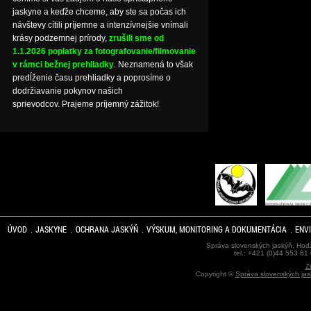
jaskyne a keďže chceme, aby ste sa počas ich
návštevy cítili príjemne a intenzívnejšie vnímali
krásy podzemnej prírody,
zrušili sme od
1.1.2026 poplatky za fotografovanie/filmovanie
v rámci bežnej prehliadky
. Neznamená to však
predĺženie času prehliadky a poprosíme o
dodržiavanie pokynov našich
sprievodcov. Prajeme príjemný zážitok!
ÚVOD
JASKYNE
OCHRANA JASKÝŇ
VÝSKUM, MONITORING A DOKUMENTÁCIA
ENV
Správa slovenských jaskýň, Hodž
tel.: +421 (0)44 553 61
Z
Copyright ©
Správa slovenských jas