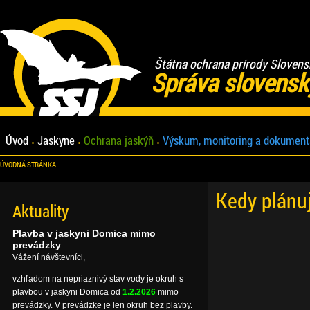
Štátna ochrana prírody Slovens
Správa slovensk
Úvod
Jaskyne
Ochrana jaskýň
Výskum, monitoring a dokument
ÚVODNÁ STRÁNKA
Kedy plánu
Aktuality
Plavba v jaskyni Domica mimo
prevádzky
Vážení návštevníci,
vzhľadom na nepriaznivý stav vody je okruh s
plavbou v jaskyni Domica od
1.2.2026
mimo
prevádzky. V prevádzke je len okruh bez plavby.