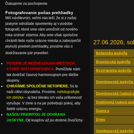
Ďakujeme za pochopenie.
Fotografovanie počas prehliadky
Milí návštevníci, veľmi nás teší, že si z našej
jaskyne odnášate spomienky aj v podobe
fotografií, ktoré sme vám umožnili od nového
roka snímať zdarma. Aby sme však spoločne
chránili tieto naše vzácne miesta a zabezpečili
27.06.2026, so
plynulý priebeh prehliadky, prosíme vás o
dodržiavanie pár pravidiel:
Belianska jaskyňa
Brestovská jaskyňa
FOTENIE JE MOŽNÉ LEN NA MIESTACH,
KTORÉ URČÍ SPRIEVODCA.
Pomôžete nám
Bystrianska jaskyňa
tak dodržať časový harmonogram pre ďalšie
skupiny.
Demänovská jaskyňa 
CHRÁŇME SPOLOČNE NETOPIERE.
Sú to
naši citliví obyvatelia. Prosíme,
nefotografujte
Demänovská ľadová j
ich zblízka
– aj bez blesku ich vaša prítomnosť
Dobšinská ľadová jas
vyrušuje. V zime a na jar potrebujú pokoj, aby
šetrili vzácnu energiu.
Domica
NAŠOU PRIORITOU JE OCHRANA
Driny
JASKYNE.
Od kvapľov až po drobné živočíchy.
Gombasecká jaskyňa