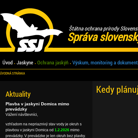
Štátna ochrana prírody Slovens
Správa slovensk
Úvod
Jaskyne
Ochrana jaskýň
Výskum, monitoring a dokument
ÚVODNÁ STRÁNKA
Kedy plánu
Aktuality
Plavba v jaskyni Domica mimo
prevádzky
Vážení návštevníci,
vzhľadom na nepriaznivý stav vody je okruh s
plavbou v jaskyni Domica od
1.2.2026
mimo
prevádzky. V prevádzke je len okruh bez plavby.