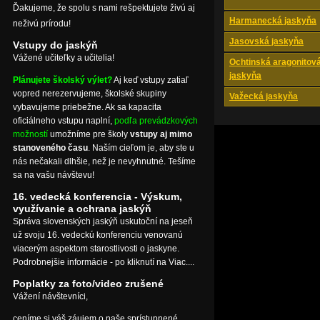
Ďakujeme, že spolu s nami rešpektujete živú aj
Harmanecká jaskyňa
neživú prírodu!
Jasovská jaskyňa
Vstupy do jaskýň
Vážené učiteľky a učitelia!
Ochtinská aragonitov
jaskyňa
Plánujete školský výlet?
Aj keď vstupy zatiaľ
vopred nerezervujeme, školské skupiny
Važecká jaskyňa
vybavujeme priebežne. Ak sa kapacita
oficiálneho vstupu naplní,
podľa prevádzkových
možností
umožníme pre školy
vstupy aj mimo
stanoveného času
. Naším cieľom je, aby ste u
nás nečakali dlhšie, než je nevyhnutné. Tešíme
sa na vašu návštevu!
16. vedecká konferencia - Výskum,
využívanie a ochrana jaskýň
Správa slovenských jaskýň uskutoční na jeseň
už svoju 16. vedeckú konferenciu venovanú
viacerým aspektom starostlivosti o jaskyne.
Podrobnejšie informácie - po kliknutí na Viac....
Poplatky za foto/video zrušené
Vážení návštevníci,
ceníme si váš záujem o naše sprístupnené