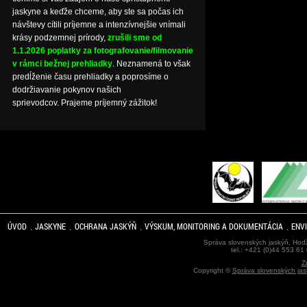
jaskyne a keďže chceme, aby ste sa počas ich
návštevy cítili príjemne a intenzívnejšie vnímali
krásy podzemnej prírody,
zrušili sme od
1.1.2026 poplatky za fotografovanie/filmovanie
v rámci bežnej prehliadky
. Neznamená to však
predĺženie času prehliadky a poprosíme o
dodržiavanie pokynov našich
sprievodcov. Prajeme príjemný zážitok!
ÚVOD
JASKYNE
OCHRANA JASKÝŇ
VÝSKUM, MONITORING A DOKUMENTÁCIA
ENV
Správa slovenských jaskýň, Hodž
tel.: +421 (0)44 553 61
Z
Copyright ©
Správa slovenských jas