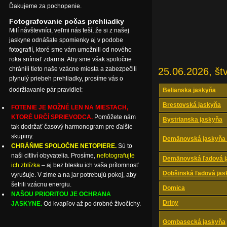
Ďakujeme za pochopenie.
Fotografovanie počas prehliadky
Milí návštevníci, veľmi nás teší, že si z našej
jaskyne odnášate spomienky aj v podobe
fotografií, ktoré sme vám umožnili od nového
roka snímať zdarma. Aby sme však spoločne
chránili tieto naše vzácne miesta a zabezpečili
25.06.2026, štv
plynulý priebeh prehliadky, prosíme vás o
dodržiavanie pár pravidiel:
Belianska jaskyňa
Brestovská jaskyňa
FOTENIE JE MOŽNÉ LEN NA MIESTACH,
KTORÉ URČÍ SPRIEVODCA.
Pomôžete nám
Bystrianska jaskyňa
tak dodržať časový harmonogram pre ďalšie
skupiny.
Demänovská jaskyňa 
CHRÁŇME SPOLOČNE NETOPIERE.
Sú to
naši citliví obyvatelia. Prosíme,
nefotografujte
Demänovská ľadová j
ich zblízka
– aj bez blesku ich vaša prítomnosť
Dobšinská ľadová jas
vyrušuje. V zime a na jar potrebujú pokoj, aby
šetrili vzácnu energiu.
Domica
NAŠOU PRIORITOU JE OCHRANA
Driny
JASKYNE.
Od kvapľov až po drobné živočíchy.
Gombasecká jaskyňa