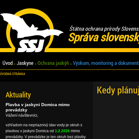
Štátna ochrana prírody Slovens
Správa slovensk
Úvod
Jaskyne
Ochrana jaskýň
Výskum, monitoring a dokument
ÚVODNÁ STRÁNKA
Kedy plánu
Aktuality
Plavba v jaskyni Domica mimo
prevádzky
Vážení návštevníci,
vzhľadom na nepriaznivý stav vody je okruh s
plavbou v jaskyni Domica od
1.2.2026
mimo
prevádzky. V prevádzke je len okruh bez plavby.