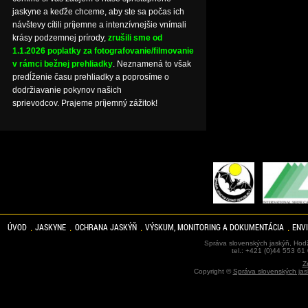
jaskyne a keďže chceme, aby ste sa počas ich
návštevy cítili príjemne a intenzívnejšie vnímali
krásy podzemnej prírody,
zrušili sme od
1.1.2026 poplatky za fotografovanie/filmovanie
v rámci bežnej prehliadky
. Neznamená to však
predĺženie času prehliadky a poprosíme o
dodržiavanie pokynov našich
sprievodcov. Prajeme príjemný zážitok!
ÚVOD
JASKYNE
OCHRANA JASKÝŇ
VÝSKUM, MONITORING A DOKUMENTÁCIA
ENV
Správa slovenských jaskýň, Hodž
tel.: +421 (0)44 553 61
Z
Copyright ©
Správa slovenských jas