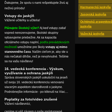
Ďakujeme, že spolu s nami rešpektujete živú aj
Harmanecká jaskyňa
neživú prírodu!
Jasovská jaskyňa
Vstupy do jaskýň
Vážené učiteľky a učitelia!
Ochtinská aragonitov
jaskyňa
Plánujete školský výlet?
Aj keď vstupy zatiaľ
vopred nerezervujeme, školské skupiny
Važecká jaskyňa
vybavujeme priebežne. Ak sa kapacita
oficiálneho vstupu naplní,
podľa prevádzkových
možností
umožníme pre školy
vstupy aj mimo
stanoveného času
. Naším cieľom je, aby ste u
nás nečakali dlhšie, než je nevyhnutné. Tešíme
sa na vašu návštevu!
16. vedecká konferencia - Výskum,
využívanie a ochrana jaskýň
Správa slovenských jaskýň uskutoční na jeseň
už svoju 16. vedeckú konferenciu venovanú
viacerým aspektom starostlivosti o jaskyne.
Podrobnejšie informácie - po kliknutí na Viac....
Poplatky za foto/video zrušené
Vážení návštevníci,
ceníme si váš záujem o naše sprístupnené