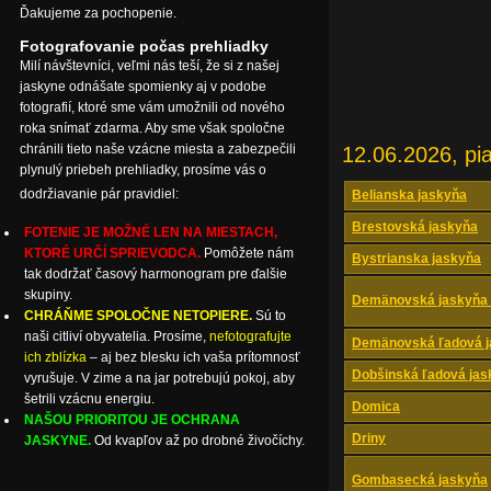
Ďakujeme za pochopenie.
Fotografovanie počas prehliadky
Milí návštevníci, veľmi nás teší, že si z našej
jaskyne odnášate spomienky aj v podobe
fotografií, ktoré sme vám umožnili od nového
roka snímať zdarma. Aby sme však spoločne
chránili tieto naše vzácne miesta a zabezpečili
12.06.2026, pi
plynulý priebeh prehliadky, prosíme vás o
dodržiavanie pár pravidiel:
Belianska jaskyňa
Brestovská jaskyňa
FOTENIE JE MOŽNÉ LEN NA MIESTACH,
KTORÉ URČÍ SPRIEVODCA.
Pomôžete nám
Bystrianska jaskyňa
tak dodržať časový harmonogram pre ďalšie
skupiny.
Demänovská jaskyňa 
CHRÁŇME SPOLOČNE NETOPIERE.
Sú to
naši citliví obyvatelia. Prosíme,
nefotografujte
Demänovská ľadová j
ich zblízka
– aj bez blesku ich vaša prítomnosť
Dobšinská ľadová jas
vyrušuje. V zime a na jar potrebujú pokoj, aby
šetrili vzácnu energiu.
Domica
NAŠOU PRIORITOU JE OCHRANA
Driny
JASKYNE.
Od kvapľov až po drobné živočíchy.
Gombasecká jaskyňa