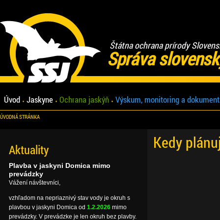
Štátna ochrana prírody Slovens
Správa slovensk
Úvod
Jaskyne
Ochrana jaskýň
Výskum, monitoring a dokument
ÚVODNÁ STRÁNKA
Kedy plánu
Aktuality
Plavba v jaskyni Domica mimo
prevádzky
Vážení návštevníci,
vzhľadom na nepriaznivý stav vody je okruh s
plavbou v jaskyni Domica od
1.2.2026
mimo
prevádzky. V prevádzke je len okruh bez plavby.