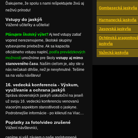
Ďakujeme, že spolu s nami rešpektujete živú aj
Gombasecká jaskyňa
neživú prírodu!
Vstupy do jaskýň
Harmanecká jaskyňa
Vážené učiteľky a učitelia!
Jasovská jaskyňa
Plánujete školský výlet?
Aj keď vstupy zatiaľ
Ochtinská aragonitov
vopred nerezervujeme, školské skupiny
jaskyňa
vybavujeme priebežne. Ak sa kapacita
oficiálneho vstupu naplní,
podľa prevádzkových
Važecká jaskyňa
možností
umožníme pre školy
vstupy aj mimo
stanoveného času
. Naším cieľom je, aby ste u
nás nečakali dlhšie, než je nevyhnutné. Tešíme
sa na vašu návštevu!
16. vedecká konferencia - Výskum,
využívanie a ochrana jaskýň
Správa slovenských jaskýň uskutoční na jeseň
už svoju 16. vedeckú konferenciu venovanú
viacerým aspektom starostlivosti o jaskyne.
Podrobnejšie informácie - po kliknutí na Viac....
Poplatky za foto/video zrušené
Vážení návštevníci,
ceníme si váš záujem o naše sprístupnené