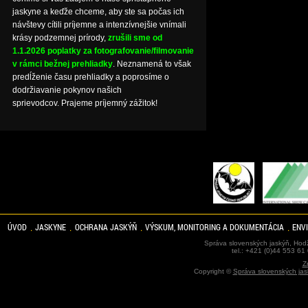
jaskyne a keďže chceme, aby ste sa počas ich
návštevy cítili príjemne a intenzívnejšie vnímali
krásy podzemnej prírody,
zrušili sme od
1.1.2026 poplatky za fotografovanie/filmovanie
v rámci bežnej prehliadky
. Neznamená to však
predĺženie času prehliadky a poprosíme o
dodržiavanie pokynov našich
sprievodcov. Prajeme príjemný zážitok!
ÚVOD
JASKYNE
OCHRANA JASKÝŇ
VÝSKUM, MONITORING A DOKUMENTÁCIA
ENV
Správa slovenských jaskýň, Hodž
tel.: +421 (0)44 553 61
Z
Copyright ©
Správa slovenských jas