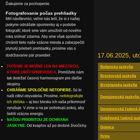
Ďakujeme za pochopenie.
Fotografovanie počas prehliadky
Milí návštevníci, veľmi nás teší, že si z našej
jaskyne odnášate spomienky aj v podobe
fotografií, ktoré sme vám umožnili od nového
roka snímať zdarma. Aby sme však spoločne
chránili tieto naše vzácne miesta a zabezpečili
plynulý priebeh prehliadky, prosíme vás o
17.06.2025, ut
dodržiavanie pár pravidiel:
FOTENIE JE MOŽNÉ LEN NA MIESTACH,
Belianska jaskyňa
KTORÉ URČÍ SPRIEVODCA.
Pomôžete nám
Brestovská jaskyňa
tak dodržať časový harmonogram pre ďalšie
skupiny.
Bystrianska jaskyňa
CHRÁŇME SPOLOČNE NETOPIERE.
Sú to
naši citliví obyvatelia. Prosíme,
nefotografujte
Demänovská jaskyňa 
ich zblízka
– aj bez blesku ich vaša prítomnosť
vyrušuje. V zime a na jar potrebujú pokoj, aby
Demänovská ľadová j
šetrili vzácnu energiu.
Dobšinská ľadová jas
NAŠOU PRIORITOU JE OCHRANA
JASKYNE.
Od kvapľov až po drobné živočíchy.
Domica
Driny